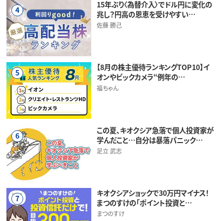
15年ぶり〈為替介入〉でドル円に変化の
4
兆し？円高の恩恵を受けやすい…
佐藤 勝己
【8月の株主優待ランキングTOP10】イ
5
オンやビックカメラ“例年の…
福ちゃん
この夏、キオクシア急落で個人投資家が
6
学んだこと…自分は暴落パニック…
足立 武志
キオクシアショックで30万円マイナス！
7
まつのすけの「ポイント投資と…
まつのすけ