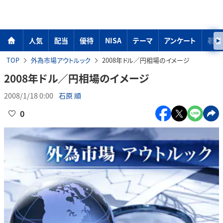
人気
配当
優待
NISA
テーマ
アンケート
著者
TOP
外為市場アウトルック
2008年ドル／円相場のイメージ
2008年ドル／円相場のイメージ
2008/1/18 0:00
石原 順
0