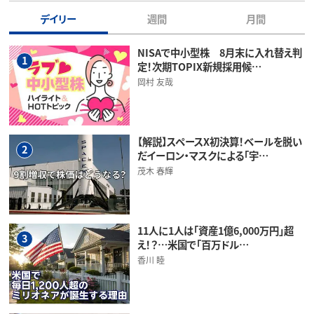
デイリー
週間
月間
NISAで中小型株 8月末に入れ替え判
1
定！次期TOPIX新規採用候…
岡村 友哉
【解説】スペースX初決算！ベールを脱い
2
だイーロン・マスクによる「宇…
茂木 春輝
11人に1人は「資産1億6,000万円」超
3
え！？…米国で「百万ドル…
香川 睦