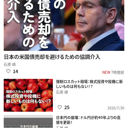
日本の米国債売却を避けるための協調介入
石原 順
14
NEW
7時間前
強制ロスカット相場：株式投資や投機に新
しいものは何もない！？
石原 順
25
2026/7/30
日本円の崩壊：ドル円が約40年ぶりの高
値を更新！
石原 順