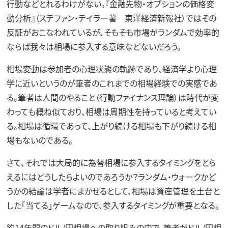
行動などとれるわけがない。『金融先物・オプションの価格変
動分析』（ステファン・テイラー著 東洋経済新報社）ではその
反証がおこなわれているが、そもそも市場がランダムで効率的
ならば我々は相場に参入する意味などないだろう。
相場変動は参加者の心理状態の軌跡であり、経済学より心理
学に近いというのが筆者のこれまでの相場経験での実感であ
る。筆者は人間のやること（行動ファイナンス理論）は時代が変
わっても概ね似ており、相場は周期性を持っていると考えてい
る。相場は循環であって、上がり続ける相場も下がり続ける相
場もないのである。
さて、それでは大局的に為替相場に参入するタイミングをとら
えるにはどうしたらよいのであろうか？ランダム・ウォークかど
うかの結論は学者にまかせるとして、相場は資産管理を土台と
した「当てる」ゲームなので、参入するタイミングが重要となる。
約14年間のドル/円相場への取り組みの中で、筆者がドル/円相