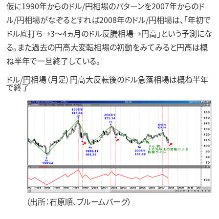
仮に1990年からのドル/円相場のパターンを2007年からのド
ル/円相場がなぞるとすれば2008年のドル/円相場は、「年初で
ドル底打ち→3～4ヵ月のドル反騰相場→円高」という予測にな
る。また過去の円高大変転相場の初動をみてみると円高は概
ね半年で一旦終了している。
ドル/円相場（月足）円高大反転後のドル急落相場は概ね半年
で終了
（出所：石原順、ブルームバーグ）