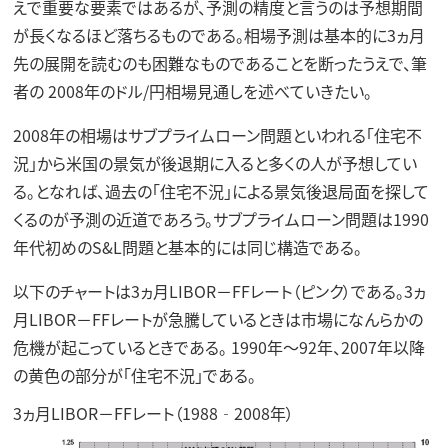
えで重要な要素ではあるが、予測の精度と言うのは予想期間
が長くなるほど落ちるものである。相場予測は基本的に3ヵ月
先の展開を読むのも困難なものであることを断ったうえで、筆
者の 2008年のドル/円相場見通しを述べていきたい。
2008年の相場はサブプライムローン問題といわれる「住宅不
況」から米国の景気が後退期に入ると多くの人が予想してい
る。となれば、過去の「住宅不況」による景気後退局面を探して
くるのが予測の近道であろう。サブプライムローン問題は1990
年代初めのS&L問題と基本的には同じ構造である。
以下のチャートは3ヵ月LIBOR－FFレート（ピンク）である。3ヵ
月LIBOR－FFレートが急騰しているときは市場になんらかの
危機が起こっているときである。 1990年～92年、2007年以降
の黄色の部分が「住宅不況」である。
3ヵ月LIBOR－FFレート（1988‐2008年）