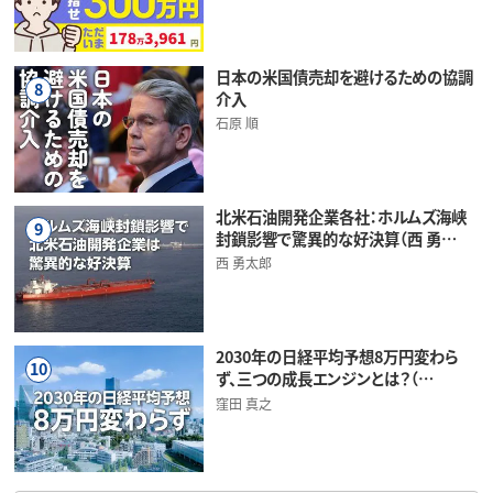
日本の米国債売却を避けるための協調
8
介入
石原 順
北米石油開発企業各社：ホルムズ海峡
9
封鎖影響で驚異的な好決算（西 勇…
西 勇太郎
2030年の日経平均予想8万円変わら
10
ず、三つの成長エンジンとは？（…
窪田 真之