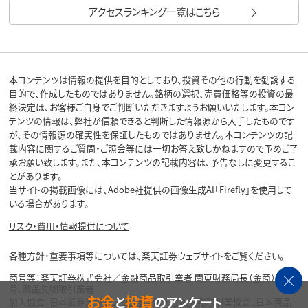
アクセスランキング一覧はこちら
本コンテンツは情報の提供を目的としており、投資その他の行動を勧誘する
目的で、作成したものではありません。銘柄の選択、売買価格等の投資の最
終決定は、お客様ご自身でご判断いただきますようお願いいたします。本コン
テンツの情報は、弊社が信頼できると判断した情報源から入手したものです
が、その情報源の確実性を保証したものではありません。本コンテンツの記
載内容に関するご質問・ご照会等には一切お答え致しかねますので予めご了
承お願い致します。また、本コンテンツの記載内容は、予告なしに変更するこ
とがあります。
当サイトの掲載画像には、Adobe社提供の画像生成AI「Firefly」を使用して
いる場合があります。
リスク・費用・情報提供について
各種方針・重要事項等については、楽天証券ウェブサイトをご覧ください。
商号等：楽天証券株式会社／金融商品取引業者 関東財務局長（金商）第195
号、商品先物取引業者
お金
投資
と
のアンケート
加入協会：日本証券業協会、一般社団法人金融先物取引業協会、日本商品