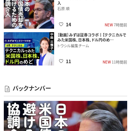
入
石原 順
14
NEW
7時間前
［動画］みずほ証券コラボ┃【テクニカルで
みた米国株、日本株、ドル円のめ…
トウシル編集チーム
11
NEW
11時間前
バックナンバー