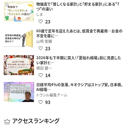
物価高で「貧しくなる家計」と「貯まる家計」にある"7
つ"の違い
しま
23
60歳で定年を迎えたあとは、低賃金で再雇用…お金の
不安を盾に…
山崎 俊輔
23
2026年も下半期に突入！「夏枯れ相場」前に見直した
い家計と…
横田 健一
14
日経平均4％の急落、キオクシアはストップ安。日本株、
AI相場…
トウシル編集チーム
93
アクセスランキング