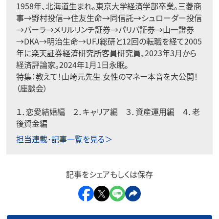
1958年、北海道生まれ。東京大学経済学部卒業。三菱商
事→野村投信→住友生命→同信託→シュローダー投信
→バーラ→メリルリンチ証券→パリバ証券→山一證券
→DKA→明治生命→UFJ総研と12回の転職を経て2005
年に楽天証券経済研究所客員研究員、2023年3月から
経済評論家。2024年1月1日永眠。
特集：
教えて！山崎元先生 女性のマネー本音を大公開！
（座談会）
１．
恋愛結婚編
２．
キャリア編
３．
資産運用編
４．
老
後資金編
担当連載･記事一覧を見る＞
記事をシェアもしくは保存