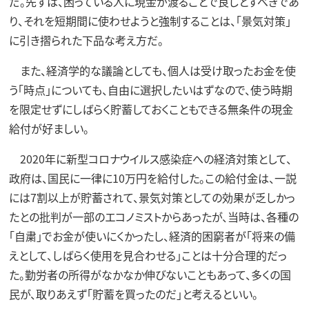
だ。先ずは、困っている人に現金が渡ることで良しとすべきであ
り、それを短期間に使わせようと強制することは、「景気対策」
に引き摺られた下品な考え方だ。
また、経済学的な議論としても、個人は受け取ったお金を使
う「時点」についても、自由に選択したいはずなので、使う時期
を限定せずにしばらく貯蓄しておくこともできる無条件の現金
給付が好ましい。
2020年に新型コロナウイルス感染症への経済対策として、
政府は、国民に一律に10万円を給付した。この給付金は、一説
には7割以上が貯蓄されて、景気対策としての効果が乏しかっ
たとの批判が一部のエコノミストからあったが、当時は、各種の
「自粛」でお金が使いにくかったし、経済的困窮者が「将来の備
えとして、しばらく使用を見合わせる」ことは十分合理的だっ
た。勤労者の所得がなかなか伸びないこともあって、多くの国
民が、取りあえず「貯蓄を買ったのだ」と考えるといい。