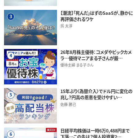
【潮流】「死んだ」はずのSaaSが、静かに
3
再評価されるワケ
呉 太淳
26年8月株主優待：コメダやビックカメ
4
ラ…優待マニアまる子さんが厳…
優待主婦 まる子さん
15年ぶり〈為替介入〉でドル円に変化の
5
兆し？円高の恩恵を受けやすい…
佐藤 勝己
日経平均株価は一時6万0,488円まで
6
下落…この先は？個人投資家2…