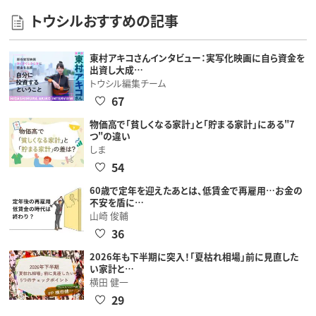
トウシルおすすめの記事
東村アキコさんインタビュー：実写化映画に自ら資金を
出資し大成…
トウシル編集チーム
67
物価高で「貧しくなる家計」と「貯まる家計」にある"7
つ"の違い
しま
54
60歳で定年を迎えたあとは、低賃金で再雇用…お金の
不安を盾に…
山崎 俊輔
36
2026年も下半期に突入！「夏枯れ相場」前に見直した
い家計と…
横田 健一
29