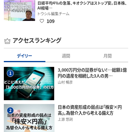
日経平均4％の急落、キオクシアはストップ安。日本株、
AI相場…
トウシル編集チーム
109
アクセスランキング
デイリー
週間
月間
3,000万円分の証券がない！…総額1億
1
円の遺産を相続した3人の男…
山村 暢彦
日本の資産形成の弱点は「株安×円
2
高」。為替介入から考える備え方
上源 悠詞