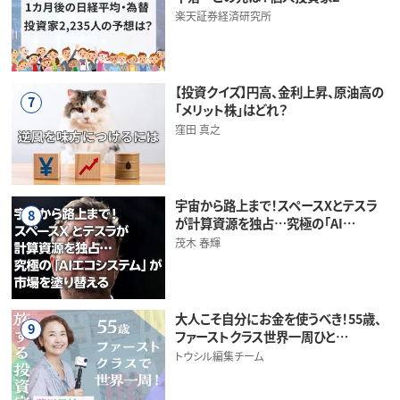
楽天証券経済研究所
【投資クイズ】円高、金利上昇、原油高の
7
「メリット株」はどれ？
窪田 真之
宇宙から路上まで！スペースXとテスラ
8
が計算資源を独占…究極の「AI…
茂木 春輝
大人こそ自分にお金を使うべき！55歳、
9
ファーストクラス世界一周ひと…
トウシル編集チーム