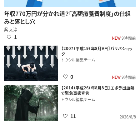
年収770万円が分かれ道？「高額療養費制度」の仕組
みと落とし穴
呉 太淳
1
NEW
9時間前
【2007（平成19）年8月9日】パリバショッ
ク
トウシル編集チーム
0
NEW
9時間前
【2014（平成26）年8月8日】エボラ出血熱
で緊急事態宣言
トウシル編集チーム
11
2026/8/8