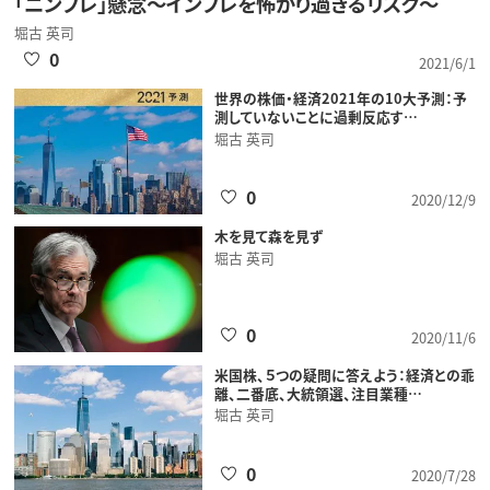
「ニンフレ」懸念～インフレを怖がり過ぎるリスク～
堀古 英司
0
2021/6/1
世界の株価・経済2021年の10大予測：予
測していないことに過剰反応す…
堀古 英司
0
2020/12/9
木を見て森を見ず
堀古 英司
0
2020/11/6
米国株、５つの疑問に答えよう：経済との乖
離、二番底、大統領選、注目業種…
堀古 英司
0
2020/7/28