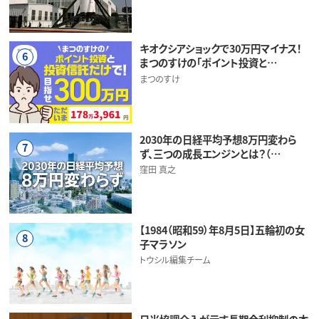
キオクシアショックで30万円マイナス！
6
まつのすけの「ポイント投資と…
まつのすけ
2030年の日経平均予想8万円変わら
7
ず、三つの成長エンジンとは？（…
窪田 真之
【1984（昭和59）年8月5日】五輪初の女
8
子マラソン
トウシル編集チーム