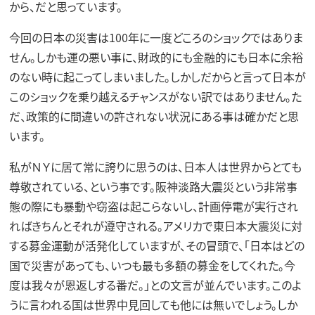
から、だと思っています。
今回の日本の災害は100年に一度どころのショックではありま
せん。しかも運の悪い事に、財政的にも金融的にも日本に余裕
のない時に起こってしまいました。しかしだからと言って日本が
このショックを乗り越えるチャンスがない訳ではありません。た
だ、政策的に間違いの許されない状況にある事は確かだと思
います。
私がＮＹに居て常に誇りに思うのは、日本人は世界からとても
尊敬されている、という事です。阪神淡路大震災という非常事
態の際にも暴動や窃盗は起こらないし、計画停電が実行され
ればきちんとそれが遵守される。アメリカで東日本大震災に対
する募金運動が活発化していますが、その冒頭で、「日本はどの
国で災害があっても、いつも最も多額の募金をしてくれた。今
度は我々が恩返しする番だ。」との文言が並んでいます。このよ
うに言われる国は世界中見回しても他には無いでしょう。しか