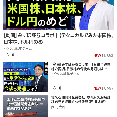
［動画］みずほ証券コラボ┃【テクニカルでみた米国株、
日本株、ドル円のめ…
トウシル編集チーム
0
NEW
1時間前
［動画］みずほ証券コラボ┃【日米半導体
株の変調、日米株の今後の見通しは…
トウシル編集チーム
0
NEW
1時間前
北米石油開発企業各社：ホルムズ海峡封
鎖影響で驚異的な好決算（西 勇太郎）
西 勇太郎