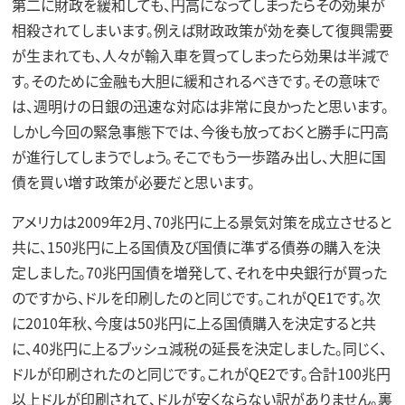
第二に財政を緩和しても、円高になってしまったらその効果が
相殺されてしまいます。例えば財政政策が効を奏して復興需要
が生まれても、人々が輸入車を買ってしまったら効果は半減で
す。そのために金融も大胆に緩和されるべきです。その意味で
は、週明けの日銀の迅速な対応は非常に良かったと思います。
しかし今回の緊急事態下では、今後も放っておくと勝手に円高
が進行してしまうでしょう。そこでもう一歩踏み出し、大胆に国
債を買い増す政策が必要だと思います。
アメリカは2009年2月、70兆円に上る景気対策を成立させると
共に、150兆円に上る国債及び国債に準ずる債券の購入を決
定しました。70兆円国債を増発して、それを中央銀行が買った
のですから、ドルを印刷したのと同じです。これがQE1です。次
に2010年秋、今度は50兆円に上る国債購入を決定すると共
に、40兆円に上るブッシュ減税の延長を決定しました。同じく、
ドルが印刷されたのと同じです。これがQE2です。合計100兆円
以上ドルが印刷されて、ドルが安くならない訳がありません。裏