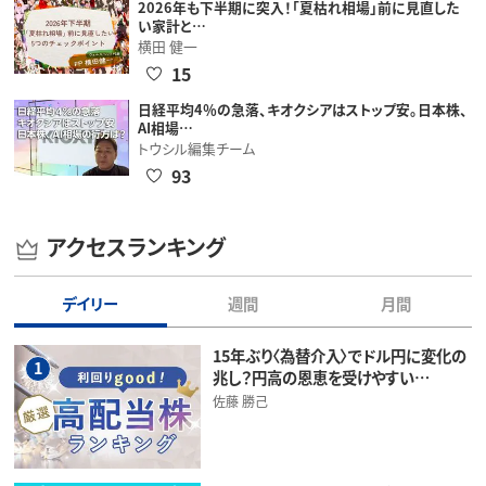
2026年も下半期に突入！「夏枯れ相場」前に見直した
い家計と…
横田 健一
15
日経平均4％の急落、キオクシアはストップ安。日本株、
AI相場…
トウシル編集チーム
93
アクセスランキング
デイリー
週間
月間
15年ぶり〈為替介入〉でドル円に変化の
1
兆し？円高の恩恵を受けやすい…
佐藤 勝己