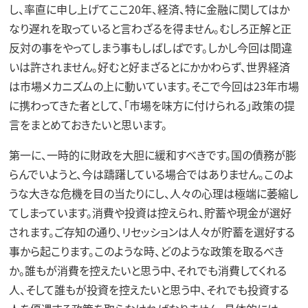
し、率直に申し上げてここ20年、経済、特に金融に関してはか
なり遅れを取っていると言わざるを得ません。むしろ正解と正
反対の事をやってしまう事もしばしばです。しかし今回は間違
いは許されません。好むと好まざるとにかかわらず、世界経済
は市場メカニズムの上に動いています。そこで今回は23年市場
に携わってきた者として、「市場を味方に付けられる」政策の提
言をまとめておきたいと思います。
第一に、一時的に財政を大胆に緩和すべきです。国の債務が膨
らんでいようと、今は躊躇している場合ではありません。このよ
うな大きな危機を目の当たりにし、人々の心理は極端に萎縮し
てしまっています。消費や投資は控えられ、貯蓄や現金が選好
されます。ご存知の通り、リセッションは人々が貯蓄を選好する
事から起こります。このような時、どのような政策を取るべき
か。誰もが消費を控えたいと思う中、それでも消費してくれる
人、そして誰もが投資を控えたいと思う中、それでも投資する