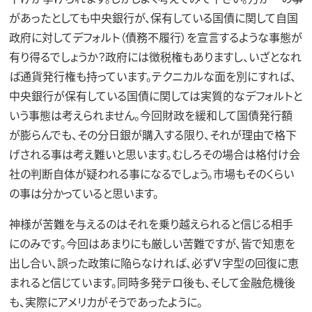
があったとしても中央銀行が、保有している国債に関して自国
政府に対してデフォルト（債務不履行）を宣言するような事態が
有り得るでしょうか？政府には徴税権もありますし、いざとなれ
ば通貨発行権も持っています。テクニカルな面を別にすれば、
中央銀行が保有している国債に関しては実質的なデフォルトと
いう事態は考えられません。今回財政を緩和して国債発行額
が膨らんでも、その分日銀が購入する限り、それが理由で格下
げされる事は考え難いと思います。むしろその場合は格付け会
社の判断自体が疑われる事になるでしょう。市場もそのくらい
の事は分かっていると思います。
神様が苦難を与えるのはそれを乗り越えられると信じる相手
にのみです。今回はあまりにも厳しい苦難ですが、皆で知恵を
出し合い、誤った政策に陥らなければ、必ずＶ字型の回復に恵
まれると信じています。同時多発テロ後も、そして金融危機後
も、実際にアメリカがそうであったように。