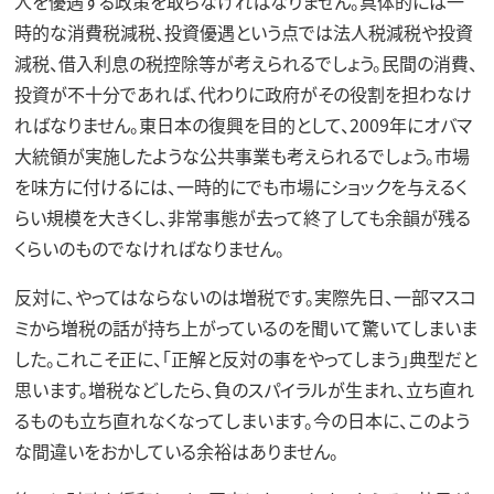
人を優遇する政策を取らなければなりません。具体的には一
時的な消費税減税、投資優遇という点では法人税減税や投資
減税、借入利息の税控除等が考えられるでしょう。民間の消費、
投資が不十分であれば、代わりに政府がその役割を担わなけ
ればなりません。東日本の復興を目的として、2009年にオバマ
大統領が実施したような公共事業も考えられるでしょう。市場
を味方に付けるには、一時的にでも市場にショックを与えるく
らい規模を大きくし、非常事態が去って終了しても余韻が残る
くらいのものでなければなりません。
反対に、やってはならないのは増税です。実際先日、一部マスコ
ミから増税の話が持ち上がっているのを聞いて驚いてしまいま
した。これこそ正に、「正解と反対の事をやってしまう」典型だと
思います。増税などしたら、負のスパイラルが生まれ、立ち直れ
るものも立ち直れなくなってしまいます。今の日本に、このよう
な間違いをおかしている余裕はありません。