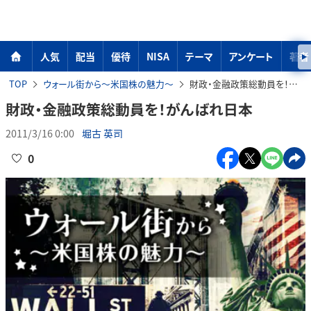
人気
配当
優待
NISA
テーマ
アンケート
著者
TOP
ウォール街から～米国株の魅力～
財政・金融政策総動員を！がんばれ日本
財政・金融政策総動員を！がんばれ日本
2011/3/16 0:00
堀古 英司
0