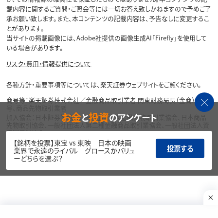
載内容に関するご質問・ご照会等には一切お答え致しかねますので予めご了
承お願い致します。また、本コンテンツの記載内容は、予告なしに変更するこ
とがあります。
当サイトの掲載画像には、Adobe社提供の画像生成AI「Firefly」を使用して
いる場合があります。
リスク・費用・情報提供について
各種方針・重要事項等については、楽天証券ウェブサイトをご覧ください。
商号等：楽天証券株式会社／金融商品取引業者 関東財務局長（金商）第195
号、商品先物取引業者
お金
投資
と
のアンケート
加入協会：日本証券業協会、一般社団法人金融先物取引業協会、日本商品
先物取引協会、一般社団法人第二種金融商品取引業協会、一般社団法人資
産運用業協会
【銘柄を投票】東宝 vs 東映 日本の映画
投票する
Copyright©
業界で永遠のライバル グロースかバリュ
1999-2026 Rakuten Securities, Inc. All
ーどちらを選ぶ？
Rights Reserved.