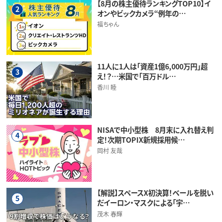
【8月の株主優待ランキングTOP10】イ
2
オンやビックカメラ“例年の…
福ちゃん
11人に1人は「資産1億6,000万円」超
3
え！？…米国で「百万ドル…
香川 睦
NISAで中小型株 8月末に入れ替え判
4
定！次期TOPIX新規採用候…
岡村 友哉
【解説】スペースX初決算！ベールを脱い
5
だイーロン・マスクによる「宇…
茂木 春輝