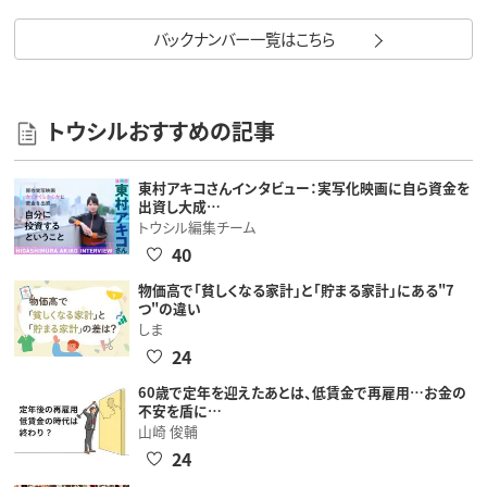
バックナンバー一覧はこちら
トウシルおすすめの記事
東村アキコさんインタビュー：実写化映画に自ら資金を
出資し大成…
トウシル編集チーム
40
物価高で「貧しくなる家計」と「貯まる家計」にある"7
つ"の違い
しま
24
60歳で定年を迎えたあとは、低賃金で再雇用…お金の
不安を盾に…
山崎 俊輔
24