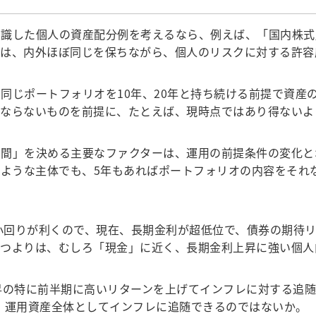
した個人の資産配分例を考えるなら、例えば、「国内株式」1
率は、内外ほぼ同じを保ちながら、個人のリスクに対する許容
じポートフォリオを10年、20年と持ち続ける前提で資産
にならないものを前提に、たとえば、現時点ではあり得ないよ
間」を決める主要なファクターは、運用の前提条件の変化と
Fのような主体でも、5年もあればポートフォリオの内容をそれ
小回りが利くので、現在、長期金利が超低位で、債券の期待
持つよりは、むしろ「現金」に近く、長期金利上昇に強い個人
昇の特に前半期に高いリターンを上げてインフレに対する追随
、運用資産全体としてインフレに追随できるのではないか。