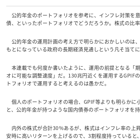
公的年金のポートフォリオを参考に、インフレ対策を意識
債、といったポートフォリオでどうだろうか。株式の比
公的年金の運用計画の考え方で明らかにおかしいのは、同
もとになっている政府の長期経済見通しという凡そ当て
本連載でも何度か書いたように、運用の前提となる「期
オに可能な調整速度」だ。130兆円近くを運用するGPI
トフォリオで運用すると考えるのは愚かだ。
個人のポートフォリオの場合、GPIF等よりも明らかに
と、公的年金が持つような国内債券のポートフォリオを
内外の株式が合計30％あるが、株式はインフレ率の上
安時に高いリターンを上げるので、3割程度持っていると