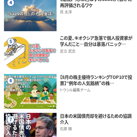
4
再評価されるワケ
呉 太淳
この夏、キオクシア急落で個人投資家が
5
学んだこと…自分は暴落パニック…
足立 武志
【8月の株主優待ランキングTOP10で投
6
票】“例年の人気銘柄”の株…
トウシル編集チーム
日本の米国債売却を避けるための協調
7
介入
石原 順