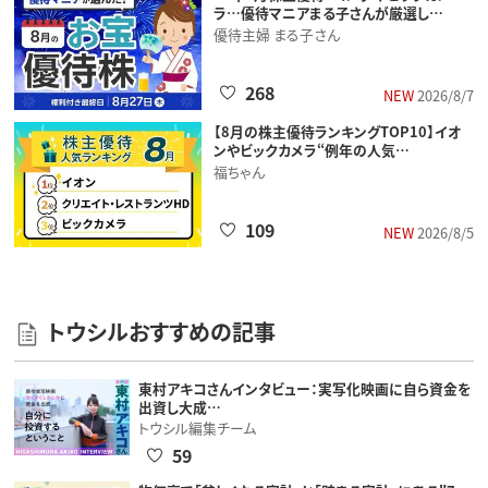
ラ…優待マニアまる子さんが厳選し…
優待主婦 まる子さん
268
NEW
2026/8/7
【8月の株主優待ランキングTOP10】イオ
ンやビックカメラ“例年の人気…
福ちゃん
109
NEW
2026/8/5
トウシルおすすめの記事
東村アキコさんインタビュー：実写化映画に自ら資金を
出資し大成…
トウシル編集チーム
59