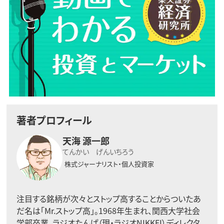
著者プロフィール
天海 源一郎
てんかい げんいちろう
株式ジャーナリスト・個人投資家
注目する銘柄が次々とストップ高することからついたあ
だ名は「Mr.ストップ高」。1968年生まれ、関西大学社会
学部卒業。ラジオたんぱ（現・ラジオNIKKEI）ディレクタ