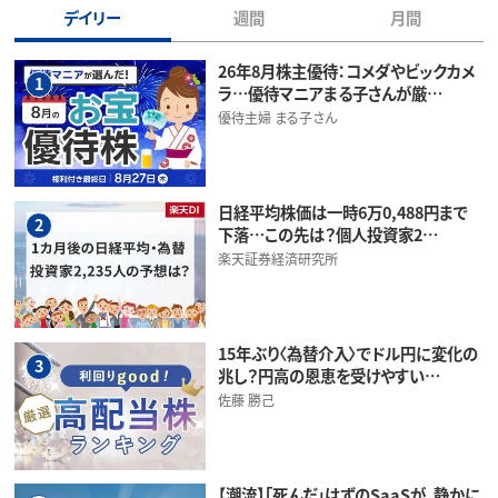
デイリー
週間
月間
26年8月株主優待：コメダやビックカメ
1
ラ…優待マニアまる子さんが厳…
優待主婦 まる子さん
日経平均株価は一時6万0,488円まで
2
下落…この先は？個人投資家2…
楽天証券経済研究所
15年ぶり〈為替介入〉でドル円に変化の
3
兆し？円高の恩恵を受けやすい…
佐藤 勝己
【潮流】「死んだ」はずのSaaSが、静かに