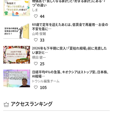
物価高で「貧しくなる家計」と「貯まる家計」にある"7
つ"の違い
しま
44
60歳で定年を迎えたあとは、低賃金で再雇用…お金の
不安を盾に…
山崎 俊輔
33
2026年も下半期に突入！「夏枯れ相場」前に見直した
い家計と…
横田 健一
25
日経平均4％の急落、キオクシアはストップ安。日本株、
AI相場…
トウシル編集チーム
105
アクセスランキング