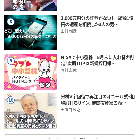
3,000万円分の証券がない！…総額1億
8
円の遺産を相続した3人の男…
山村 暢彦
NISAで中小型株 8月末に入れ替え判
9
定！次期TOPIX新規採用候…
岡村 友哉
米株V字回復で再注目のオニール式・相
10
場底打ちサイン。機関投資家の売…
土信田 雅之