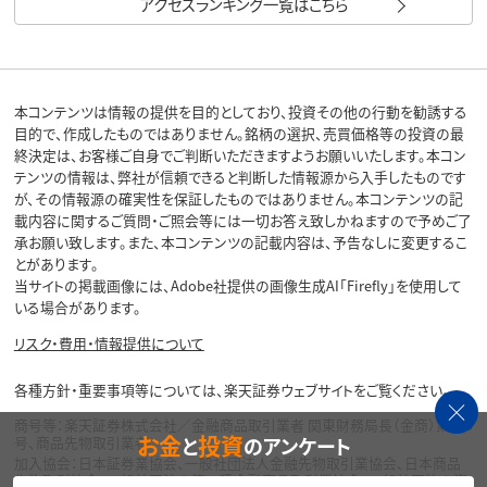
アクセスランキング一覧はこちら
本コンテンツは情報の提供を目的としており、投資その他の行動を勧誘する
目的で、作成したものではありません。銘柄の選択、売買価格等の投資の最
終決定は、お客様ご自身でご判断いただきますようお願いいたします。本コン
テンツの情報は、弊社が信頼できると判断した情報源から入手したものです
が、その情報源の確実性を保証したものではありません。本コンテンツの記
載内容に関するご質問・ご照会等には一切お答え致しかねますので予めご了
承お願い致します。また、本コンテンツの記載内容は、予告なしに変更するこ
とがあります。
当サイトの掲載画像には、Adobe社提供の画像生成AI「Firefly」を使用して
いる場合があります。
リスク・費用・情報提供について
各種方針・重要事項等については、楽天証券ウェブサイトをご覧ください。
商号等：楽天証券株式会社／金融商品取引業者 関東財務局長（金商）第195
お金
投資
と
のアンケート
号、商品先物取引業者
加入協会：日本証券業協会、一般社団法人金融先物取引業協会、日本商品
先物取引協会、一般社団法人第二種金融商品取引業協会、一般社団法人資