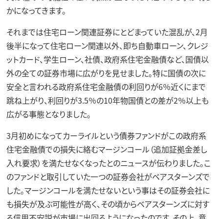
かになってきます。
それまでは住宅ローン関連証券にとどまっていた混乱が、2月
後半になって住宅ローン関連以外、即ち自動車ローン、クレジ
ットカード、学生ローン、社債、政府系住宅金融債など、国債以
外の全ての証券市場に広がりを見せました。特に国債の次に
安全と言われる政府系住宅金融債の利回りが6％近くにまで
跳ね上がり、利回りが3.5％の10年物国債との差が2％以上も
広がる事態となりました。
3月初めになってカーライルという債券ファンドがこの政府系
住宅金融債での損失に絡むマージンコール（追加証拠金差し
入れ要求）を満たせなくなったとのニュースが伝わりました。こ
のファンドと取引していた一つの証券会社がベアスターンズで
した。マージンコールを満たせないという事はその証券会社に
も損失が及ぶ可能性が高く、その頃からベアスターンズに対す
る信用不安説が市場に出回るようになったのです。その上、意