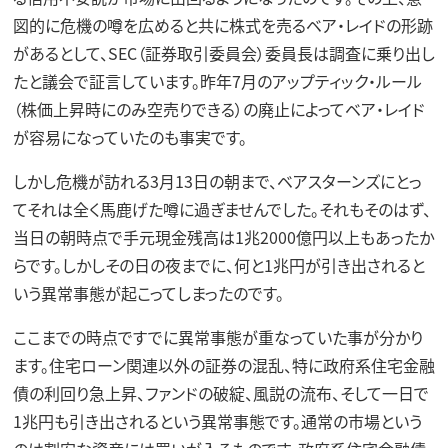
図的に危機の噂を広めると共に株式を売るベア・レイドの形跡
があるとして、SEC（証券取引委員会）委員長は調査に乗り出し
たと議会で証言しています。昨年7月のアップティック・ルール
（株価上昇時にのみ空売りできる）の廃止によってベア・レイド
が容易になっていたのも事実です。
しかし危機が訪れる3月13日の朝まで、ベアスターンズにとっ
てそれは全く馬鹿げた噂に過ぎませんでした。それもそのはず、
当日の朝時点で手元現金残高は1兆2000億円以上もあったか
らです。しかしその日の夜までに、何と1兆円が引き出されると
いう異常事態が起こってしまったのです。
ここまでの時点ですでに異常事態が重なっていた事が分かり
ます。住宅ローン関連以外の証券の混乱、特に政府系住宅金融
債の利回り急上昇、ファンドの破綻、風説の流布、そして一日で
1兆円も引き出されるという異常事態です。通常の市場という