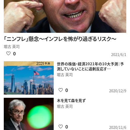
「ニンフレ」懸念～インフレを怖がり過ぎるリスク～
堀古 英司
0
2021/6/1
世界の株価・経済2021年の10大予測：予
測していないことに過剰反応す…
堀古 英司
0
2020/12/9
木を見て森を見ず
堀古 英司
0
2020/11/6