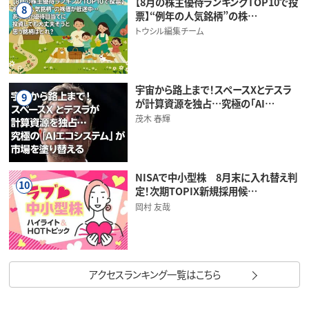
【8月の株主優待ランキングTOP10で投
8
票】“例年の人気銘柄”の株…
トウシル編集チーム
宇宙から路上まで！スペースXとテスラ
9
が計算資源を独占…究極の「AI…
茂木 春輝
NISAで中小型株 8月末に入れ替え判
10
定！次期TOPIX新規採用候…
岡村 友哉
アクセスランキング一覧はこちら