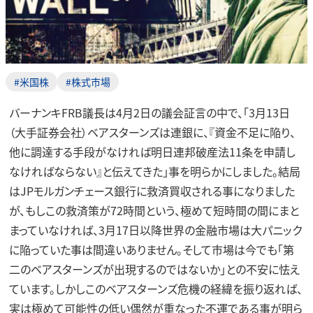
#米国株
#株式市場
バーナンキFRB議長は4月2日の議会証言の中で、「3月13日
（大手証券会社）ベアスターンズは連銀に、『資金不足に陥り、
他に調達する手段がなければ明日連邦破産法11条を申請し
なければならない』と伝えてきた」事を明らかにしました。結局
はJPモルガンチェース銀行に救済買収される事になりました
が、もしこの救済策が72時間という、極めて短時間の間にまと
まっていなければ、3月17日以降世界の金融市場は大パニック
に陥っていた事は間違いありません。そして市場は今でも「第
二のベアスターンズが出現するのではないか」との不安に怯え
ています。しかしこのベアスターンズ危機の経緯を振り返れば、
実は極めて可能性の低い偶然が重なった不運である事が明ら