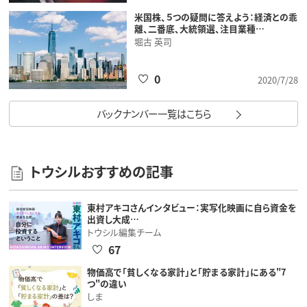
米国株、５つの疑問に答えよう：経済との乖
離、二番底、大統領選、注目業種…
堀古 英司
0
2020/7/28
バックナンバー一覧はこちら
トウシルおすすめの記事
東村アキコさんインタビュー：実写化映画に自ら資金を
出資し大成…
トウシル編集チーム
67
物価高で「貧しくなる家計」と「貯まる家計」にある"7
つ"の違い
しま