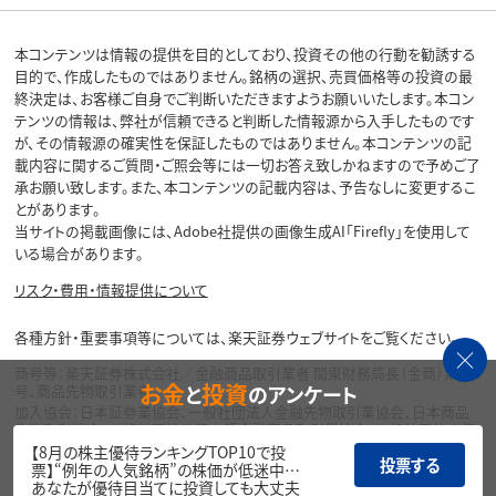
本コンテンツは情報の提供を目的としており、投資その他の行動を勧誘する
目的で、作成したものではありません。銘柄の選択、売買価格等の投資の最
終決定は、お客様ご自身でご判断いただきますようお願いいたします。本コン
テンツの情報は、弊社が信頼できると判断した情報源から入手したものです
が、その情報源の確実性を保証したものではありません。本コンテンツの記
載内容に関するご質問・ご照会等には一切お答え致しかねますので予めご了
承お願い致します。また、本コンテンツの記載内容は、予告なしに変更するこ
とがあります。
当サイトの掲載画像には、Adobe社提供の画像生成AI「Firefly」を使用して
いる場合があります。
リスク・費用・情報提供について
各種方針・重要事項等については、楽天証券ウェブサイトをご覧ください。
商号等：楽天証券株式会社／金融商品取引業者 関東財務局長（金商）第195
お金
投資
と
のアンケート
号、商品先物取引業者
加入協会：日本証券業協会、一般社団法人金融先物取引業協会、日本商品
先物取引協会、一般社団法人第二種金融商品取引業協会、一般社団法人資
産運用業協会
【8月の株主優待ランキングTOP10で投
投票する
票】“例年の人気銘柄”の株価が低迷中…
Copyright©
あなたが優待目当てに投資しても大丈夫