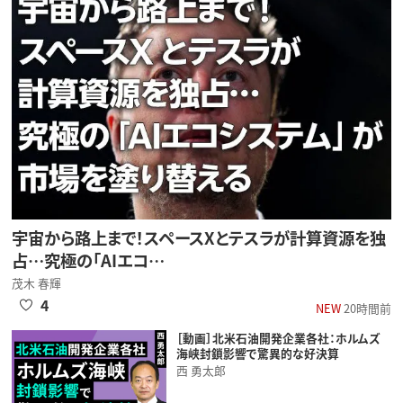
宇宙から路上まで！スペースXとテスラが計算資源を独
占…究極の「AIエコ…
茂木 春輝
4
NEW
20時間前
［動画］北米石油開発企業各社：ホルムズ
海峡封鎖影響で驚異的な好決算
西 勇太郎