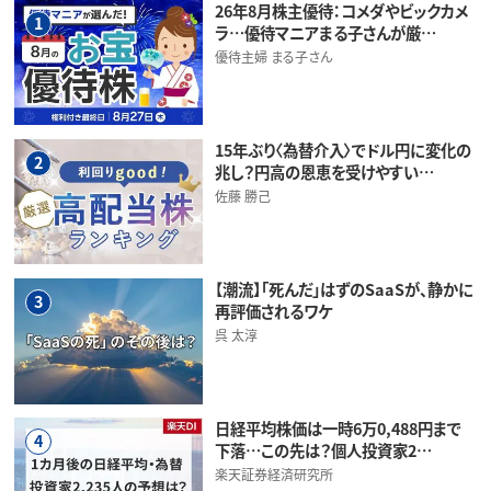
26年8月株主優待：コメダやビックカメ
1
ラ…優待マニアまる子さんが厳…
優待主婦 まる子さん
15年ぶり〈為替介入〉でドル円に変化の
2
兆し？円高の恩恵を受けやすい…
佐藤 勝己
【潮流】「死んだ」はずのSaaSが、静かに
3
再評価されるワケ
呉 太淳
日経平均株価は一時6万0,488円まで
4
下落…この先は？個人投資家2…
楽天証券経済研究所