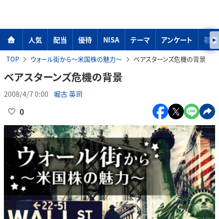
人気
配当
優待
NISA
テーマ
アンケート
著者
TOP
ウォール街から～米国株の魅力～
ベアスターンズ危機の背景
ベアスターンズ危機の背景
2008/4/7 0:00
堀古 英司
0