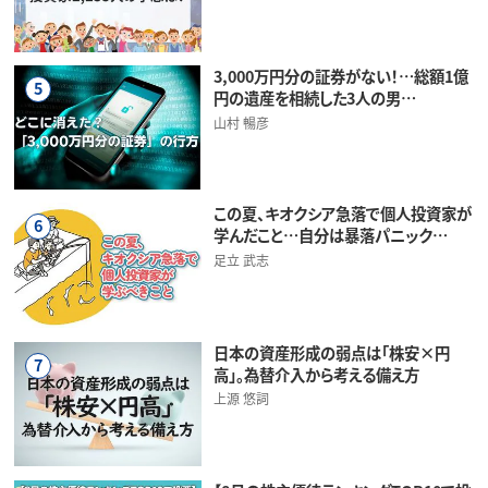
3,000万円分の証券がない！…総額1億
5
円の遺産を相続した3人の男…
山村 暢彦
この夏、キオクシア急落で個人投資家が
6
学んだこと…自分は暴落パニック…
足立 武志
日本の資産形成の弱点は「株安×円
7
高」。為替介入から考える備え方
上源 悠詞