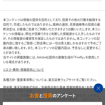
本コンテンツは情報の提供を目的としており、投資その他の行動を勧誘する
目的で、作成したものではありません。銘柄の選択、売買価格等の投資の最
終決定は、お客様ご自身でご判断いただきますようお願いいたします。本コン
テンツの情報は、弊社が信頼できると判断した情報源から入手したものです
が、その情報源の確実性を保証したものではありません。本コンテンツの記
載内容に関するご質問・ご照会等には一切お答え致しかねますので予めご了
承お願い致します。また、本コンテンツの記載内容は、予告なしに変更するこ
とがあります。
当サイトの掲載画像には、Adobe社提供の画像生成AI「Firefly」を使用して
いる場合があります。
リスク・費用・情報提供について
各種方針・重要事項等については、楽天証券ウェブサイトをご覧ください。
商号等：楽天証券株式会社／金融商品取引業者 関東財務局長（金商）第195
号、商品先物取引業者
お金
投資
と
のアンケート
加入協会：日本証券業協会、一般社団法人金融先物取引業協会、日本商品
先物取引協会、一般社団法人第二種金融商品取引業協会、一般社団法人資
産運用業協会