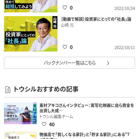
0
2022/10/24
［動画で解説］投資家にとっての「社長」論
山崎 元
0
2022/10/11
バックナンバー一覧はこちら
トウシルおすすめの記事
東村アキコさんインタビュー：実写化映画に自ら資金を
出資し大成…
トウシル編集チーム
40
物価高で「貧しくなる家計」と「貯まる家計」にある"7