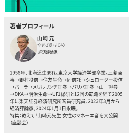
著者プロフィール
山崎 元
やまざき はじめ
経済評論家
1958年、北海道生まれ。東京大学経済学部卒業。三菱商
事→野村投信→住友生命→同信託→シュローダー投信
→バーラ→メリルリンチ証券→パリバ証券→山一證券
→DKA→明治生命→UFJ総研と12回の転職を経て2005
年に楽天証券経済研究所客員研究員、2023年3月から
経済評論家。2024年1月1日永眠。
特集：
教えて！山崎元先生 女性のマネー本音を大公開！
（座談会）