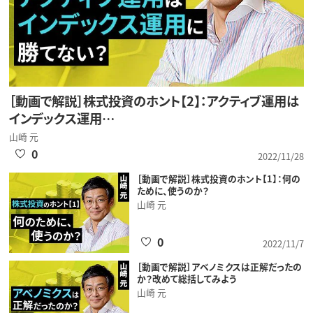
［動画で解説］株式投資のホント【2】：アクティブ運用は
インデックス運用…
山崎 元
0
2022/11/28
［動画で解説］株式投資のホント【1】：何の
ために、使うのか？
山崎 元
0
2022/11/7
［動画で解説］アベノミクスは正解だったの
か？改めて総括してみよう
山崎 元