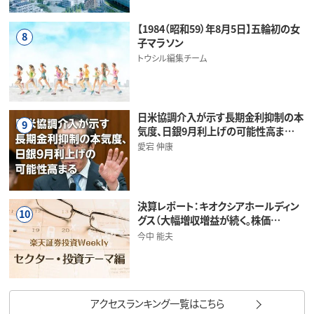
【1984（昭和59）年8月5日】五輪初の女
8
子マラソン
トウシル編集チーム
日米協調介入が示す長期金利抑制の本
9
気度、日銀9月利上げの可能性高ま…
愛宕 伸康
決算レポート：キオクシアホールディン
10
グス（大幅増収増益が続く。株価…
今中 能夫
アクセスランキング一覧はこちら