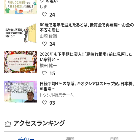
つ"の違い
しま
24
60歳で定年を迎えたあとは、低賃金で再雇用…お金の
不安を盾に…
山崎 俊輔
24
2026年も下半期に突入！「夏枯れ相場」前に見直した
い家計と…
横田 健一
15
日経平均4％の急落、キオクシアはストップ安。日本株、
AI相場…
トウシル編集チーム
93
アクセスランキング
デイリー
週間
月間