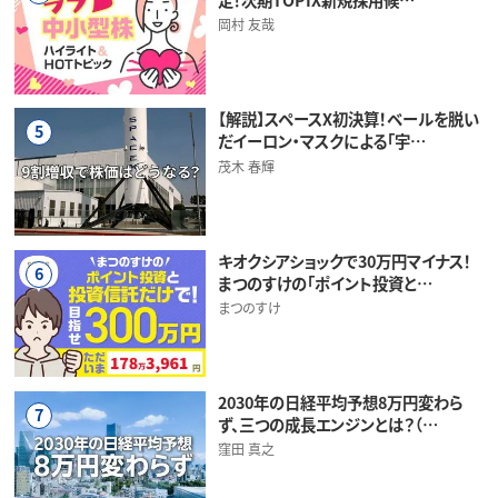
岡村 友哉
【解説】スペースX初決算！ベールを脱い
5
だイーロン・マスクによる「宇…
茂木 春輝
キオクシアショックで30万円マイナス！
6
まつのすけの「ポイント投資と…
まつのすけ
2030年の日経平均予想8万円変わら
7
ず、三つの成長エンジンとは？（…
窪田 真之