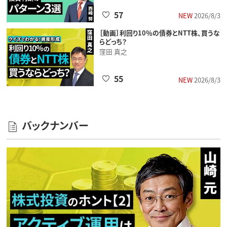
57
NEW
2026/8/3
［動画］利回り10％の債券とNTT株、買うな
らどっち？
窪田 真之
55
NEW
2026/8/3
バックナンバー