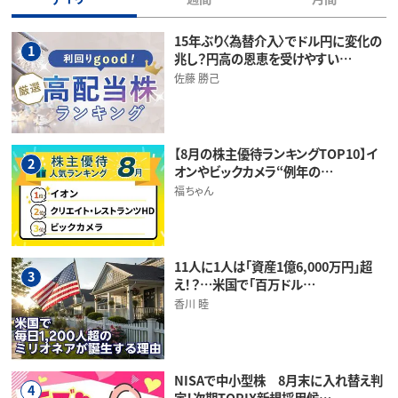
15年ぶり〈為替介入〉でドル円に変化の
1
兆し？円高の恩恵を受けやすい…
佐藤 勝己
【8月の株主優待ランキングTOP10】イ
2
オンやビックカメラ“例年の…
福ちゃん
11人に1人は「資産1億6,000万円」超
3
え！？…米国で「百万ドル…
香川 睦
NISAで中小型株 8月末に入れ替え判
4
定！次期TOPIX新規採用候…