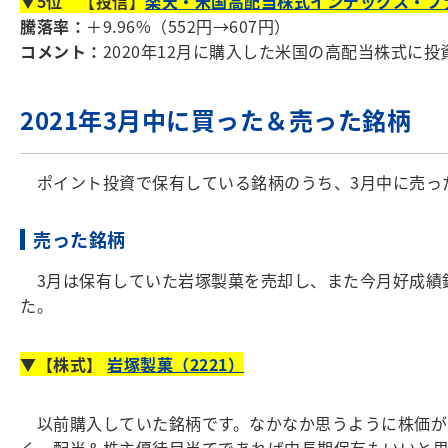
▼5位 【投信】
楽天・米国高配当株式インデックス・フ
騰落率：
＋9.96%（552円→607円）
コメント：
2020年12月に購入した米国の高配当株式
2021年3月中に買った＆売った銘柄
ポイント投資で保有している銘柄のうち、3月中に売っ
売った銘柄
3月は保有していた岩塚製菓を売却し、また今月好成績銘柄のプ
た。
▼【株式】
岩塚製菓（2221）
以前購入していた銘柄です。なかなか思うように株価が
く、配当＆株主優待目当てであれば中長期保有もいいと思