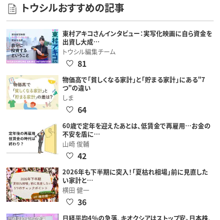
トウシルおすすめの記事
東村アキコさんインタビュー：実写化映画に自ら資金を
出資し大成…
トウシル編集チーム
81
物価高で「貧しくなる家計」と「貯まる家計」にある"7
つ"の違い
しま
64
60歳で定年を迎えたあとは、低賃金で再雇用…お金の
不安を盾に…
山崎 俊輔
42
2026年も下半期に突入！「夏枯れ相場」前に見直した
い家計と…
横田 健一
36
日経平均4％の急落、キオクシアはストップ安。日本株、