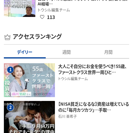
AI相場…
トウシル編集チーム
113
アクセスランキング
デイリー
週間
月間
大人こそ自分にお金を使うべき！55歳、
1
ファーストクラス世界一周ひと…
トウシル編集チーム
【NISA貧乏になるな】資産は増えている
2
のに「毎月カツカツ」…手取…
石川 亜希子