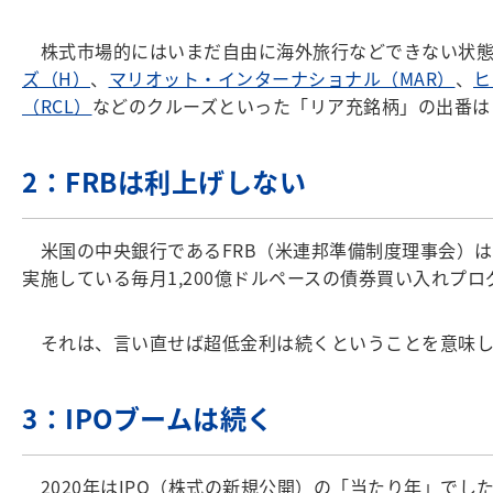
株式市場的にはいまだ自由に海外旅行などできない状態
ズ（H）
、
マリオット・インターナショナル（MAR）
、
ヒ
（RCL）
などのクルーズといった「リア充銘柄」の出番は
2：FRB
は利上げしない
米国の中央銀行であるFRB（米連邦準備制度理事会）は現
実施している毎月1,200億ドルペースの債券買い入れプ
それは、言い直せば超低金利は続くということを意味し
3：IPO
ブームは続く
2020年はIPO（株式の新規公開）の「当たり年」でし