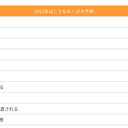
2021年はこうなる！10大予想
る
見直される
想