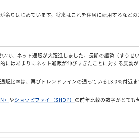
が余りはじめています。将来はこれを住居に転用するなどの
せいで、ネット通販が大躍進しました。長期の趨勢（すうせ
期的にはあまりにネット通販が伸びすぎたことに対する反動が
ット通販比率は、再びトレンドラインの通っている13.0％付近
ZN）
や
ショッピファイ（SHOP）
の前年比較の数字がとても