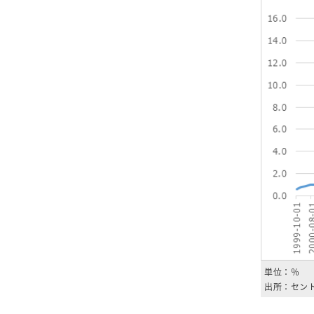
単位：％
出所：セント