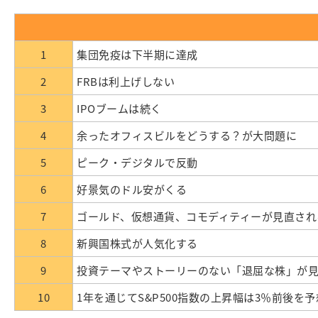
1
集団免疫は下半期に達成
2
FRBは利上げしない
3
IPOブームは続く
4
余ったオフィスビルをどうする？が大問題に
5
ピーク・デジタルで反動
6
好景気のドル安がくる
7
ゴールド、仮想通貨、コモディティーが見直され
8
新興国株式が人気化する
9
投資テーマやストーリーのない「退屈な株」が
10
1年を通じてS&P500指数の上昇幅は3％前後を予