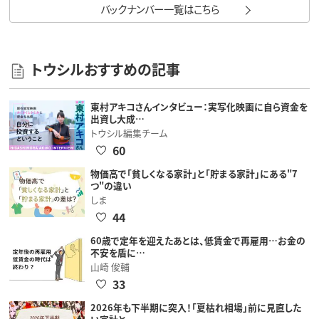
バックナンバー一覧はこちら
トウシルおすすめの記事
東村アキコさんインタビュー：実写化映画に自ら資金を
出資し大成…
トウシル編集チーム
60
物価高で「貧しくなる家計」と「貯まる家計」にある"7
つ"の違い
しま
44
60歳で定年を迎えたあとは、低賃金で再雇用…お金の
不安を盾に…
山崎 俊輔
33
2026年も下半期に突入！「夏枯れ相場」前に見直した