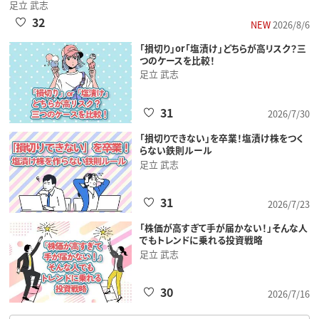
足立 武志
32
NEW
2026/8/6
「損切り」or「塩漬け」どちらが高リスク？三
つのケースを比較！
足立 武志
31
2026/7/30
「損切りできない」を卒業！塩漬け株をつく
らない鉄則ルール
足立 武志
31
2026/7/23
「株価が高すぎて手が届かない！」そんな人
でもトレンドに乗れる投資戦略
足立 武志
30
2026/7/16