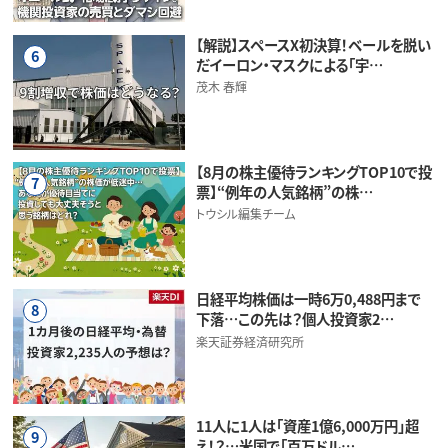
【解説】スペースX初決算！ベールを脱い
6
だイーロン・マスクによる「宇…
茂木 春輝
【8月の株主優待ランキングTOP10で投
7
票】“例年の人気銘柄”の株…
トウシル編集チーム
日経平均株価は一時6万0,488円まで
8
下落…この先は？個人投資家2…
楽天証券経済研究所
11人に1人は「資産1億6,000万円」超
9
え！？…米国で「百万ドル…