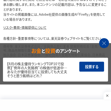
承お願い致します。また、本コンテンツの記載内容は、予告なしに変更するこ
とがあります。
当サイトの掲載画像には、Adobe社提供の画像生成AI「Firefly」を使用して
いる場合があります。
リスク・費用・情報提供について
各種方針・重要事項等については、楽天証券ウェブサイトをご覧ください。
商号等：楽天証券株式会社／金融商品取引業者 関東財務局長（金商）第195
お金
投資
と
のアンケート
号、商品先物取引業者
加入協会：日本証券業協会、一般社団法人金融先物取引業協会、日本商品
先物取引協会、一般社団法人第二種金融商品取引業協会、一般社団法人資
産運用業協会
【8月の株主優待ランキングTOP10で投
投票する
票】“例年の人気銘柄”の株価が低迷中…
Copyright©
あなたが優待目当てに投資しても大丈夫
1999-2026 Rakuten Securities, Inc. All
そうと思う銘柄はどれ？
Rights Reserved.