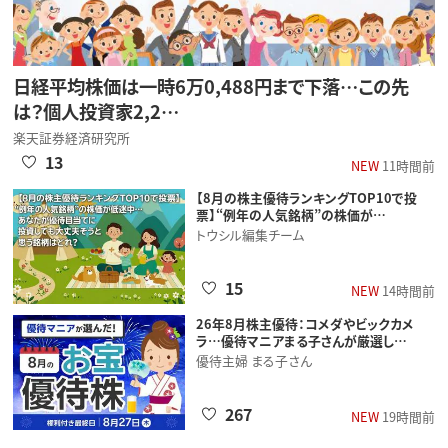
日経平均株価は一時6万0,488円まで下落…この先
は？個人投資家2,2…
楽天証券経済研究所
13
NEW
11時間前
【8月の株主優待ランキングTOP10で投
票】“例年の人気銘柄”の株価が…
トウシル編集チーム
15
NEW
14時間前
26年8月株主優待：コメダやビックカメ
ラ…優待マニアまる子さんが厳選し…
優待主婦 まる子さん
267
NEW
19時間前