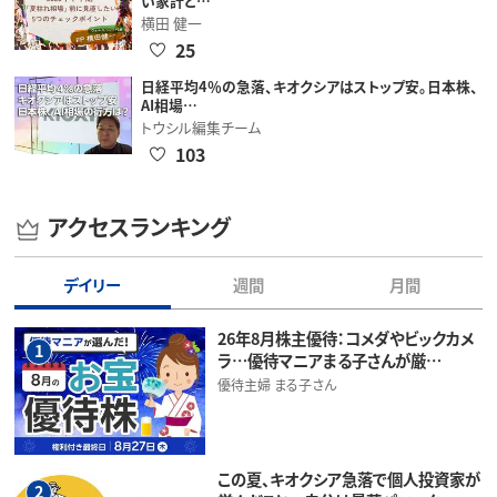
い家計と…
横田 健一
25
日経平均4％の急落、キオクシアはストップ安。日本株、
AI相場…
トウシル編集チーム
103
アクセスランキング
デイリー
週間
月間
26年8月株主優待：コメダやビックカメ
1
ラ…優待マニアまる子さんが厳…
優待主婦 まる子さん
この夏、キオクシア急落で個人投資家が
2