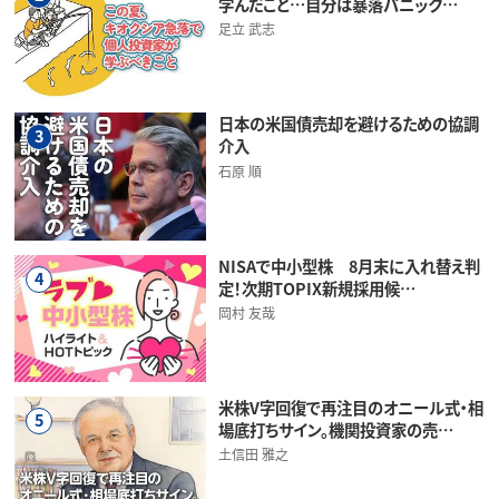
学んだこと…自分は暴落パニック…
足立 武志
日本の米国債売却を避けるための協調
3
介入
石原 順
NISAで中小型株 8月末に入れ替え判
4
定！次期TOPIX新規採用候…
岡村 友哉
米株V字回復で再注目のオニール式・相
5
場底打ちサイン。機関投資家の売…
土信田 雅之