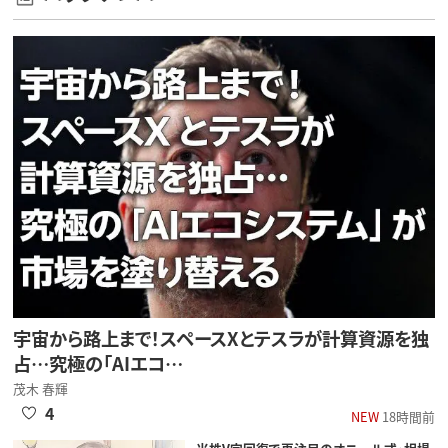
宇宙から路上まで！スペースXとテスラが計算資源を独
占…究極の「AIエコ…
茂木 春輝
4
NEW
18時間前