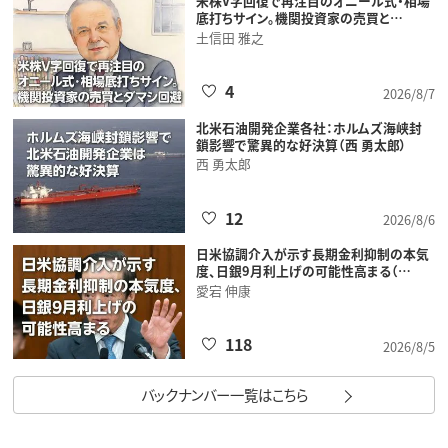
米株V字回復で再注目のオニール式・相場
底打ちサイン。機関投資家の売買と…
土信田 雅之
4
2026/8/7
北米石油開発企業各社：ホルムズ海峡封
鎖影響で驚異的な好決算（西 勇太郎）
西 勇太郎
12
2026/8/6
日米協調介入が示す長期金利抑制の本気
度、日銀9月利上げの可能性高まる（…
愛宕 伸康
118
2026/8/5
バックナンバー一覧はこちら