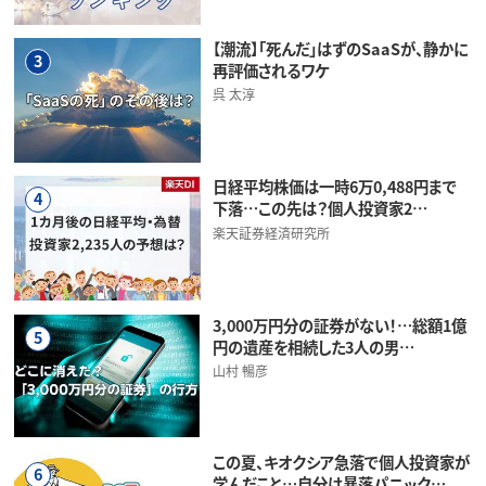
【潮流】「死んだ」はずのSaaSが、静かに
3
再評価されるワケ
呉 太淳
日経平均株価は一時6万0,488円まで
4
下落…この先は？個人投資家2…
楽天証券経済研究所
3,000万円分の証券がない！…総額1億
5
円の遺産を相続した3人の男…
山村 暢彦
この夏、キオクシア急落で個人投資家が
6
学んだこと…自分は暴落パニック…