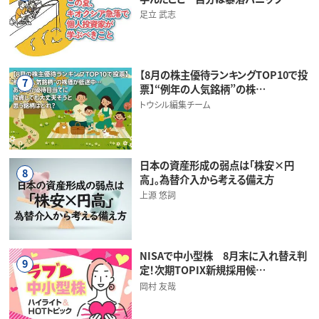
足立 武志
【8月の株主優待ランキングTOP10で投
7
票】“例年の人気銘柄”の株…
トウシル編集チーム
日本の資産形成の弱点は「株安×円
8
高」。為替介入から考える備え方
上源 悠詞
NISAで中小型株 8月末に入れ替え判
9
定！次期TOPIX新規採用候…
岡村 友哉