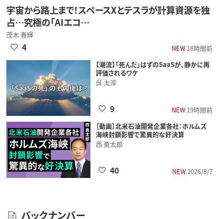
宇宙から路上まで！スペースXとテスラが計算資源を独
占…究極の「AIエコ…
茂木 春輝
4
NEW
18時間前
【潮流】「死んだ」はずのSaaSが、静かに再
評価されるワケ
呉 太淳
9
NEW
19時間前
［動画］北米石油開発企業各社：ホルムズ
海峡封鎖影響で驚異的な好決算
西 勇太郎
40
NEW
2026/8/7
バックナンバー