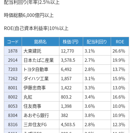
配当利回り(年率)2.5%以上
時価総額6,000億円以上
ROE(自己資本利益率)10%以上
コード
銘柄名
株価（円）
配当利回り
ROE
1878
大東建託
12,770
3.1％
26.6％
2914
日本たばこ産業
3,578.5
2.7％
19.9％
7203
トヨタ自動車
6,492
2.8％
13.7％
7262
ダイハツ工業
1,857
3.1％
15.9％
8001
伊藤忠商事
1,422
3.3％
13.0％
8002
丸紅
803.2
3.4％
16.6％
8053
住友商事
1,398
3.6％
10.0％
8304
あおぞら銀行
382
3.8％
10.9％
8316
三井住友FG
4,503.5
2.8％
12.3％