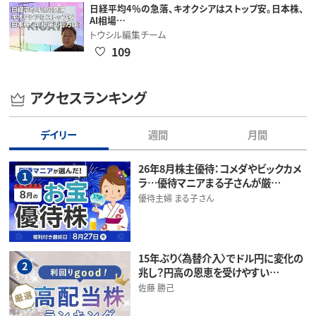
日経平均4％の急落、キオクシアはストップ安。日本株、
AI相場…
トウシル編集チーム
109
アクセスランキング
デイリー
週間
月間
26年8月株主優待：コメダやビックカメ
1
ラ…優待マニアまる子さんが厳…
優待主婦 まる子さん
15年ぶり〈為替介入〉でドル円に変化の
2
兆し？円高の恩恵を受けやすい…
佐藤 勝己