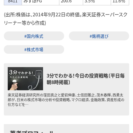
8411
みずほFG
200.6
3.5％
11.6％
(出所:株価は、2014年9月22日の終値。楽天証券スーパースク
リーナー等から作成)
#国内株式
#銘柄選び
#株式市場
3分でわかる！今日の投資戦略〔平日毎
朝8時掲載〕
楽天証券経済研究所の窪田真之と愛宕伸康、土信田雅之、茂木春輝、西勇太
郎が、日米の株式市場の分析や投資戦略、マクロ経済、金融政策、資産形成の
仕方などを…