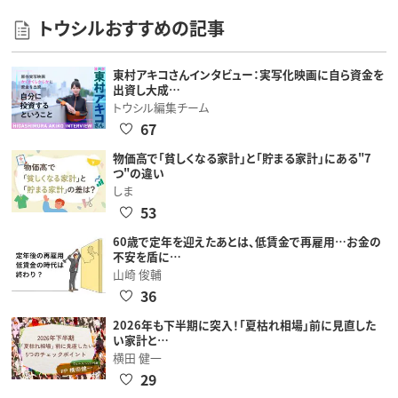
トウシルおすすめの記事
東村アキコさんインタビュー：実写化映画に自ら資金を
出資し大成…
トウシル編集チーム
67
物価高で「貧しくなる家計」と「貯まる家計」にある"7
つ"の違い
しま
53
60歳で定年を迎えたあとは、低賃金で再雇用…お金の
不安を盾に…
山崎 俊輔
36
2026年も下半期に突入！「夏枯れ相場」前に見直した
い家計と…
横田 健一
29