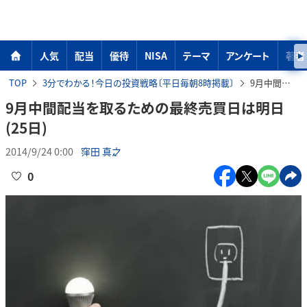
人気
配当
優待
NISA
テーマ
アンケート
著者
TOP
3分でわかる！今日の投資戦略〔平日毎朝8時掲載〕
9月中間配当を取るための最終売買日は明日(25日)
9月中間配当を取るための最終売買日は明日
(25日)
2014/9/24 0:00
窪田 真之
0