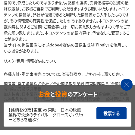
目的で、作成したものではありません。銘柄の選択、売買価格等の投資の最
終決定は、お客様ご自身でご判断いただきますようお願いいたします。本コン
テンツの情報は、弊社が信頼できると判断した情報源から入手したものです
が、その情報源の確実性を保証したものではありません。本コンテンツの記
載内容に関するご質問・ご照会等には一切お答え致しかねますので予めご了
承お願い致します。また、本コンテンツの記載内容は、予告なしに変更するこ
とがあります。
当サイトの掲載画像には、Adobe社提供の画像生成AI「Firefly」を使用して
いる場合があります。
リスク・費用・情報提供について
各種方針・重要事項等については、楽天証券ウェブサイトをご覧ください。
商号等：楽天証券株式会社／金融商品取引業者 関東財務局長（金商）第195
号、商品先物取引業者
お金
投資
と
のアンケート
加入協会：日本証券業協会、一般社団法人金融先物取引業協会、日本商品
先物取引協会、一般社団法人第二種金融商品取引業協会、一般社団法人資
産運用業協会
【銘柄を投票】東宝 vs 東映 日本の映画
投票する
Copyright©
業界で永遠のライバル グロースかバリュ
1999-2026 Rakuten Securities, Inc. All
ーどちらを選ぶ？
Rights Reserved.