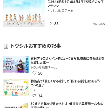
【1984（昭和59）年8月5日】五輪初の女子
マラソン
トウシル編集チーム
85
2026/8/5
トウシルおすすめの記事
東村アキコさんインタビュー：実写化映画に自ら資金を
出資し大成…
トウシル編集チーム
50
物価高で「貧しくなる家計」と「貯まる家計」にある"7
つ"の違い
しま
34
60歳で定年を迎えたあとは、低賃金で再雇用…お金の
不安を盾に…