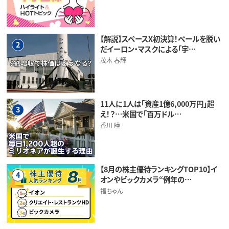
【解説】スペースX初決算！ベールを脱い
2
だイーロン・マスクによる「宇…
茂木 春輝
11人に1人は「資産1億6,000万円」超
3
え！？…米国で「百万ドル…
香川 睦
【8月の株主優待ランキングTOP10】イ
4
オンやビックカメラ“例年の…
福ちゃん