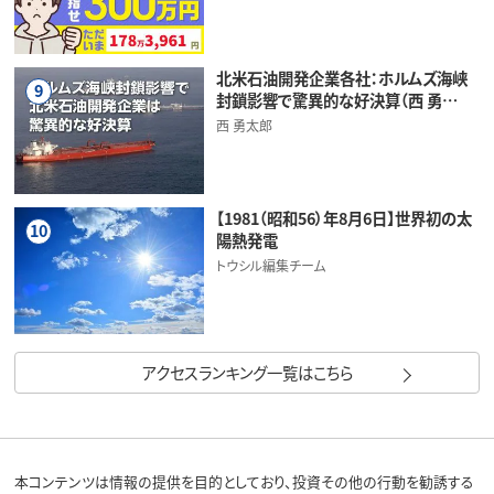
北米石油開発企業各社：ホルムズ海峡
9
封鎖影響で驚異的な好決算（西 勇…
西 勇太郎
【1981（昭和56）年8月6日】世界初の太
10
陽熱発電
トウシル編集チーム
アクセスランキング一覧はこちら
本コンテンツは情報の提供を目的としており、投資その他の行動を勧誘する