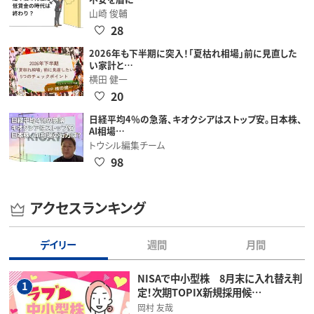
山崎 俊輔
28
2026年も下半期に突入！「夏枯れ相場」前に見直した
い家計と…
横田 健一
20
日経平均4％の急落、キオクシアはストップ安。日本株、
AI相場…
トウシル編集チーム
98
アクセスランキング
デイリー
週間
月間
NISAで中小型株 8月末に入れ替え判
1
定！次期TOPIX新規採用候…
岡村 友哉