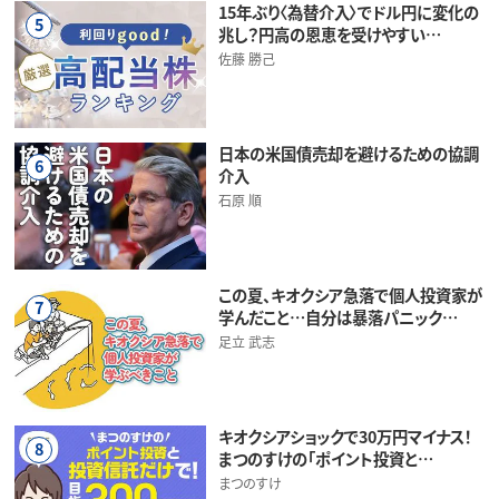
15年ぶり〈為替介入〉でドル円に変化の
5
兆し？円高の恩恵を受けやすい…
佐藤 勝己
日本の米国債売却を避けるための協調
6
介入
石原 順
この夏、キオクシア急落で個人投資家が
7
学んだこと…自分は暴落パニック…
足立 武志
キオクシアショックで30万円マイナス！
8
まつのすけの「ポイント投資と…
まつのすけ