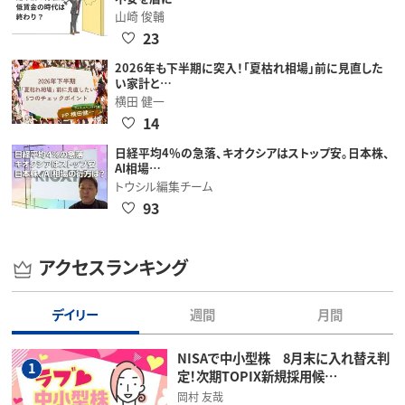
山崎 俊輔
23
2026年も下半期に突入！「夏枯れ相場」前に見直した
い家計と…
横田 健一
14
日経平均4％の急落、キオクシアはストップ安。日本株、
AI相場…
トウシル編集チーム
93
アクセスランキング
デイリー
週間
月間
NISAで中小型株 8月末に入れ替え判
1
定！次期TOPIX新規採用候…
岡村 友哉