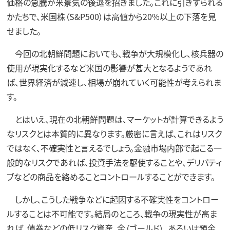
価格の急騰が米景気の後退を招きました。これに引きずられる
かたちで、米国株（S&P500）は高値から20%以上の下落を見
せました。
今回の北朝鮮問題においても、戦争が大規模化し、核兵器の
使用が現実化するなど米国の影響が甚大となるようであれ
ば、世界経済が減速し、相場が崩れていく可能性が考えられま
す。
とはいえ、現在の北朝鮮問題は、マーケットが計算できるよう
なリスクとは本質的に異なります。厳密に言えば、これはリスク
ではなく、不確実性と言えるでしょう。金融市場内部で起こる一
般的なリスクであれば、投資手法を駆使することや、デリバティ
ブなどの商品を絡めることコントロールすることができます。
しかし、こうした戦争などに起因する不確実性をコントロー
ルすることは不可能です。結局のところ、戦争の現実性が高ま
れば、債券などの低リスク資産、金（ゴールド）、あるいは預金