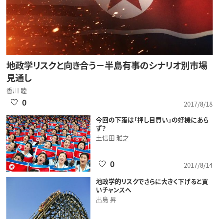
地政学リスクと向き合う－半島有事のシナリオ別市場
見通し
香川 睦
0
2017/8/18
今回の下落は「押し目買い」の好機にあら
ず？
土信田 雅之
0
2017/8/14
地政学的リスクでさらに大きく下げると買
いチャンスへ
出島 昇