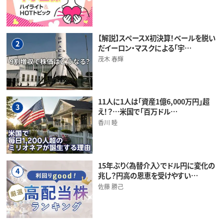
【解説】スペースX初決算！ベールを脱い
2
だイーロン・マスクによる「宇…
茂木 春輝
11人に1人は「資産1億6,000万円」超
3
え！？…米国で「百万ドル…
香川 睦
15年ぶり〈為替介入〉でドル円に変化の
4
兆し？円高の恩恵を受けやすい…
佐藤 勝己