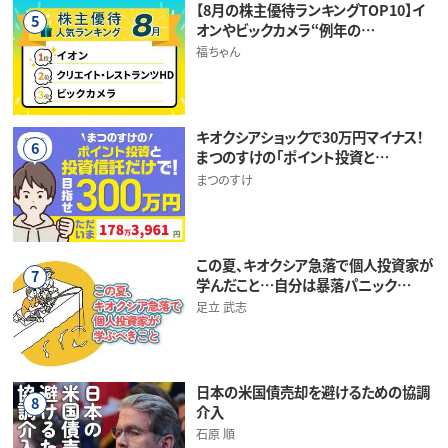
【8月の株主優待ランキングTOP10】イ
5
オンやビックカメラ“例年の…
福ちゃん
キオクシアショックで30万円マイナス！
6
まつのすけの「ポイント投資と…
まつのすけ
この夏、キオクシア急落で個人投資家が
7
学んだこと…自分は暴落パニック…
足立 武志
日本の米国債売却を避けるための協調
8
介入
石原 順