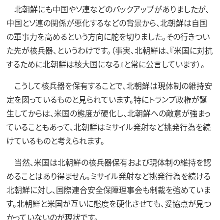
北朝鮮にも中国やソ連などのバックアップがありましたが、
中国とソ連の関係が悪化するなどの背景から、北朝鮮は自国
の軍事力を高めるという方向に舵を切りました。その行きつい
た先が核兵器、というわけです。（事実、北朝鮮は、『米国に対抗
するために北朝鮮は核大国になる』と常に公言しています）。
こうして核兵器を保有することで、北朝鮮は現体制の維持安
定を図っているものと見られています。特にトランプ政権が誕
生してからは、米国の態度が硬化し、北朝鮮への敵意が強まっ
ていることもあって、北朝鮮はミサイル発射など挑発行為を続
けているものと考えられます。
当然、米国は北朝鮮の核兵器保有および現体制の維持を認
めることはあり得ません。ミサイル発射など挑発行為を続ける
北朝鮮に対し、国際連合安全保障理事会も制裁を強めていま
す。北朝鮮と米国が互いに態度を硬化させても、妥協点が見つ
かっていないのが現状です。