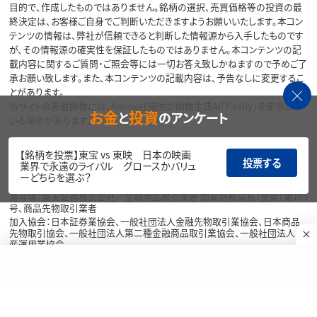
目的で、作成したものではありません。銘柄の選択、売買価格等の投資の最
終決定は、お客様ご自身でご判断いただきますようお願いいたします。本コン
テンツの情報は、弊社が信頼できると判断した情報源から入手したものです
が、その情報源の確実性を保証したものではありません。本コンテンツの記
載内容に関するご質問・ご照会等には一切お答え致しかねますので予めご了
承お願い致します。また、本コンテンツの記載内容は、予告なしに変更するこ
とがあります。
当サイトの掲載画像には、Adobe社提供の画像生成AI「Firefly」を使用して
お金
投資
と
のアンケート
いる場合があります。
リスク・費用・情報提供について
【銘柄を投票】東宝 vs 東映 日本の映画
投票する
業界で永遠のライバル グロースかバリュ
各種方針・重要事項等については、楽天証券ウェブサイトをご覧ください。
ーどちらを選ぶ？
商号等：楽天証券株式会社／金融商品取引業者 関東財務局長（金商）第195
号、商品先物取引業者
加入協会：日本証券業協会、一般社団法人金融先物取引業協会、日本商品
先物取引協会、一般社団法人第二種金融商品取引業協会、一般社団法人資
産運用業協会
Copyright©
1999-2026 Rakuten Securities, Inc. All
Rights Reserved.