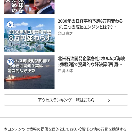
2030年の日経平均予想8万円変わら
9
ず、三つの成長エンジンとは？（…
窪田 真之
北米石油開発企業各社：ホルムズ海峡
10
封鎖影響で驚異的な好決算（西 勇…
西 勇太郎
アクセスランキング一覧はこちら
本コンテンツは情報の提供を目的としており、投資その他の行動を勧誘する