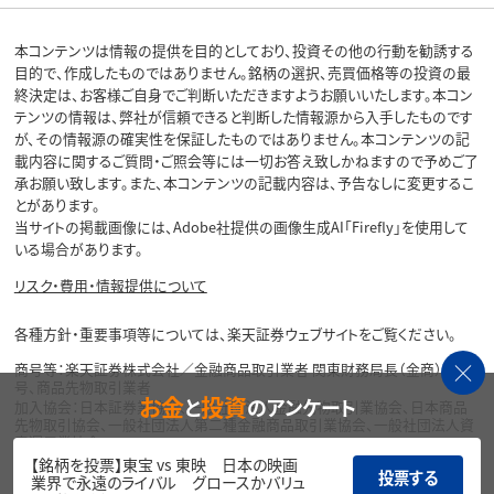
本コンテンツは情報の提供を目的としており、投資その他の行動を勧誘する
目的で、作成したものではありません。銘柄の選択、売買価格等の投資の最
終決定は、お客様ご自身でご判断いただきますようお願いいたします。本コン
テンツの情報は、弊社が信頼できると判断した情報源から入手したものです
が、その情報源の確実性を保証したものではありません。本コンテンツの記
載内容に関するご質問・ご照会等には一切お答え致しかねますので予めご了
承お願い致します。また、本コンテンツの記載内容は、予告なしに変更するこ
とがあります。
当サイトの掲載画像には、Adobe社提供の画像生成AI「Firefly」を使用して
いる場合があります。
リスク・費用・情報提供について
各種方針・重要事項等については、楽天証券ウェブサイトをご覧ください。
商号等：楽天証券株式会社／金融商品取引業者 関東財務局長（金商）第195
号、商品先物取引業者
お金
投資
と
のアンケート
加入協会：日本証券業協会、一般社団法人金融先物取引業協会、日本商品
先物取引協会、一般社団法人第二種金融商品取引業協会、一般社団法人資
産運用業協会
【銘柄を投票】東宝 vs 東映 日本の映画
投票する
Copyright©
業界で永遠のライバル グロースかバリュ