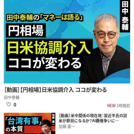
［動画］【円相場】日米協調介入 ココが変わる
田中泰輔
0
NEW
1時間前
［動画］米中関係の現在地：習近平氏の訪
米が節目になるか？AI覇権争いに…
加藤 嘉一