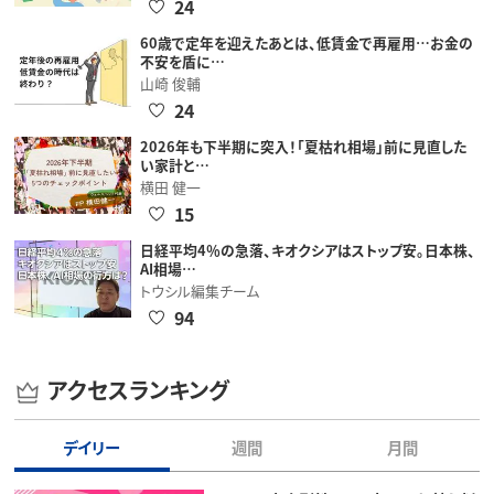
24
60歳で定年を迎えたあとは、低賃金で再雇用…お金の
不安を盾に…
山崎 俊輔
24
2026年も下半期に突入！「夏枯れ相場」前に見直した
い家計と…
横田 健一
15
日経平均4％の急落、キオクシアはストップ安。日本株、
AI相場…
トウシル編集チーム
94
アクセスランキング
デイリー
週間
月間