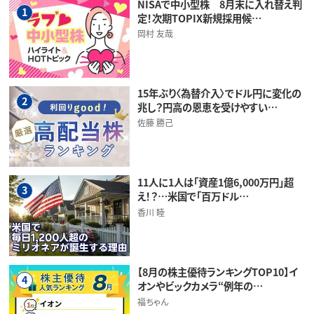
NISAで中小型株 8月末に入れ替え判
1
定！次期TOPIX新規採用候…
岡村 友哉
15年ぶり〈為替介入〉でドル円に変化の
2
兆し？円高の恩恵を受けやすい…
佐藤 勝己
11人に1人は「資産1億6,000万円」超
3
え！？…米国で「百万ドル…
香川 睦
【8月の株主優待ランキングTOP10】イ
4
オンやビックカメラ“例年の…
福ちゃん