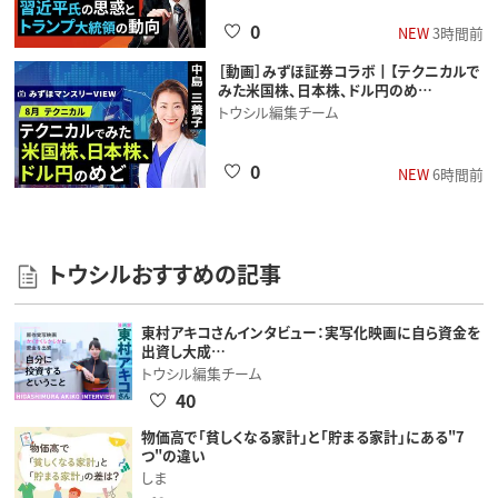
0
NEW
3時間前
［動画］みずほ証券コラボ┃【テクニカルで
みた米国株、日本株、ドル円のめ…
トウシル編集チーム
0
NEW
6時間前
トウシルおすすめの記事
東村アキコさんインタビュー：実写化映画に自ら資金を
出資し大成…
トウシル編集チーム
40
物価高で「貧しくなる家計」と「貯まる家計」にある"7
つ"の違い
しま