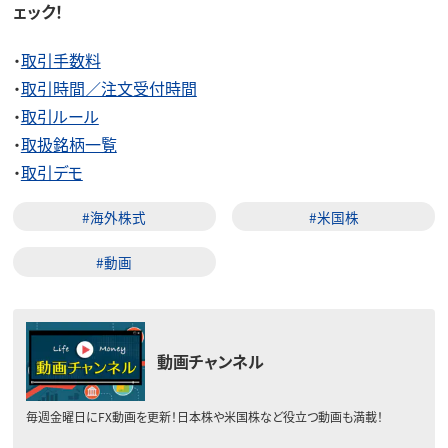
ェック！
・
取引手数料
・
取引時間／注文受付時間
・
取引ルール
・
取扱銘柄一覧
・
取引デモ
#海外株式
#米国株
#動画
動画チャンネル
毎週金曜日にFX動画を更新！日本株や米国株など役立つ動画も満載！