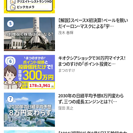
【解説】スペースX初決算！ベールを脱い
5
だイーロン・マスクによる「宇…
茂木 春輝
キオクシアショックで30万円マイナス！
6
まつのすけの「ポイント投資と…
まつのすけ
2030年の日経平均予想8万円変わら
7
ず、三つの成長エンジンとは？（…
窪田 真之