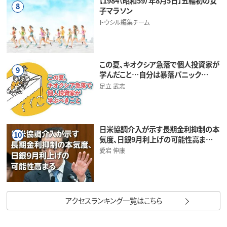
【1984（昭和59）年8月5日】五輪初の女
8
子マラソン
トウシル編集チーム
この夏、キオクシア急落で個人投資家が
9
学んだこと…自分は暴落パニック…
足立 武志
日米協調介入が示す長期金利抑制の本
10
気度、日銀9月利上げの可能性高ま…
愛宕 伸康
アクセスランキング一覧はこちら