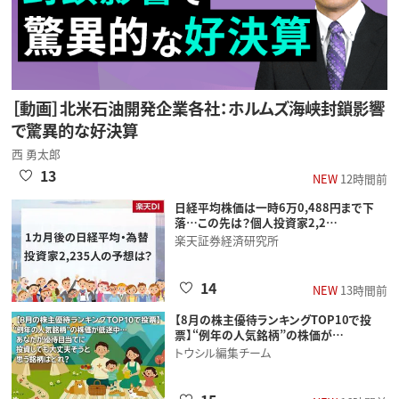
［動画］北米石油開発企業各社：ホルムズ海峡封鎖影響
で驚異的な好決算
西 勇太郎
13
NEW
12時間前
日経平均株価は一時6万0,488円まで下
落…この先は？個人投資家2,2…
楽天証券経済研究所
14
NEW
13時間前
【8月の株主優待ランキングTOP10で投
票】“例年の人気銘柄”の株価が…
トウシル編集チーム