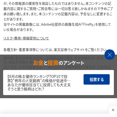
が、その情報源の確実性を保証したものではありません。本コンテンツの記
載内容に関するご質問・ご照会等には一切お答え致しかねますので予めご了
承お願い致します。また、本コンテンツの記載内容は、予告なしに変更するこ
とがあります。
当サイトの掲載画像には、Adobe社提供の画像生成AI「Firefly」を使用して
いる場合があります。
リスク・費用・情報提供について
各種方針・重要事項等については、楽天証券ウェブサイトをご覧ください。
商号等：楽天証券株式会社／金融商品取引業者 関東財務局長（金商）第195
お金
投資
と
のアンケート
号、商品先物取引業者
加入協会：日本証券業協会、一般社団法人金融先物取引業協会、日本商品
先物取引協会、一般社団法人第二種金融商品取引業協会、一般社団法人資
産運用業協会
【8月の株主優待ランキングTOP10で投
投票する
票】“例年の人気銘柄”の株価が低迷中…
Copyright©
あなたが優待目当てに投資しても大丈夫
1999-2026 Rakuten Securities, Inc. All
そうと思う銘柄はどれ？
Rights Reserved.