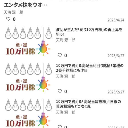
エンタメ株をウオ…
天海 源一郎
0
2023/4/24
波乱が生んだ「戻り10万円株」の再上昇を
狙う！
天海 源一郎
0
2023/3/27
10万円で買える高配当利回り銘柄！業種の
2番手銘柄にも注目
天海 源一郎
0
2023/2/27
10万円で買える「高配当建設株」！日銀の
荒波相場もどこ吹く風
天海 源一郎
0
2023/1/23