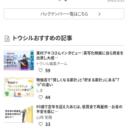
バックナンバー一覧はこちら
トウシルおすすめの記事
東村アキコさんインタビュー：実写化映画に自ら資金を
出資し大成…
トウシル編集チーム
59
物価高で「貧しくなる家計」と「貯まる家計」にある"7
つ"の違い
しま
44
60歳で定年を迎えたあとは、低賃金で再雇用…お金の
不安を盾に…
山崎 俊輔
33