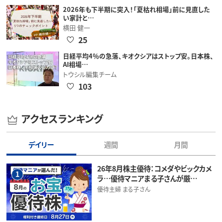
2026年も下半期に突入！「夏枯れ相場」前に見直した
い家計と…
横田 健一
25
日経平均4％の急落、キオクシアはストップ安。日本株、
AI相場…
トウシル編集チーム
103
アクセスランキング
デイリー
週間
月間
26年8月株主優待：コメダやビックカメ
1
ラ…優待マニアまる子さんが厳…
優待主婦 まる子さん