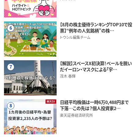
【8月の株主優待ランキングTOP10で投
6
票】“例年の人気銘柄”の株…
トウシル編集チーム
【解説】スペースX初決算！ベールを脱い
7
だイーロン・マスクによる「宇…
茂木 春輝
日経平均株価は一時6万0,488円まで
8
下落…この先は？個人投資家2…
楽天証券経済研究所