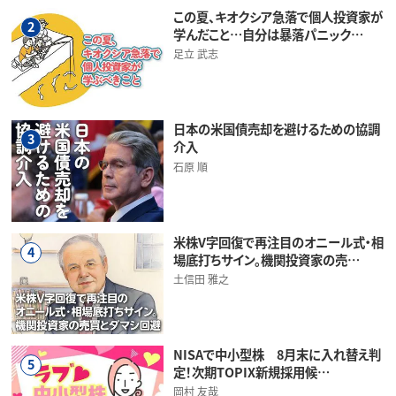
この夏、キオクシア急落で個人投資家が
2
学んだこと…自分は暴落パニック…
足立 武志
日本の米国債売却を避けるための協調
3
介入
石原 順
米株V字回復で再注目のオニール式・相
4
場底打ちサイン。機関投資家の売…
土信田 雅之
NISAで中小型株 8月末に入れ替え判
5
定！次期TOPIX新規採用候…
岡村 友哉