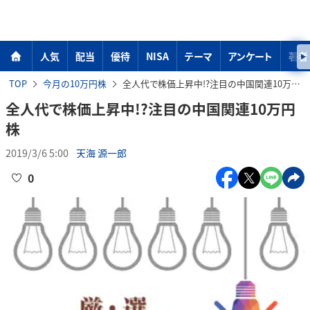
人気
配当
優待
NISA
テーマ
アンケート
著者
TOP
今月の10万円株
全人代で株価上昇中!?注目の中国関連10万円株
全人代で株価上昇中!?注目の中国関連10万円
株
2019/3/6 5:00
天海 源一郎
0