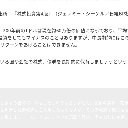
出所：『株式投資第4版』（ジェレミー・シーゲル／日経BP
200年前の1ドルは現在約60万倍の価値になっており、平
投資をしてもマイナスのことはありますが、中長期的にはこ
リターンをあげることはできません。
いる国や会社の株式、債券を長期的に保有しましょうという
を勧誘する目的で、作成したものではありません。銘柄の選択、売
ると判断した情報源から入手したものですが、その情報源の確実性
願い致します。また、本コンテンツの記載内容は、予告なしに変更