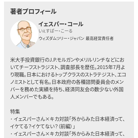
著者プロフィール
イェスパー・コール
いぇすぱー・こーる
ウィズダムツリー・ジャパン
最高経営責任者
米大手投資銀行のJ.P.モルガンやメリルリンチなどにお
いてチーフストラジスト、調査部長を歴任。2015年7月よ
り現職。日本におけるトップクラスのストラテジスト、エコ
ノミストとして有名。日本政府の各種諮問委員会のメン
バーを務めた実績を持ち、経済同友会の数少ない外国
人メンバーでもある。
特集
･ イェスパーさん×キカ対談「
外からみた日本経済って、
イケてる？イケてない？
（前編）
」
･ イェスパーさん×キカ対談「
外からみた日本経済って、