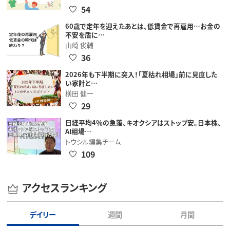
54
60歳で定年を迎えたあとは、低賃金で再雇用…お金の
不安を盾に…
山崎 俊輔
36
2026年も下半期に突入！「夏枯れ相場」前に見直した
い家計と…
横田 健一
29
日経平均4％の急落、キオクシアはストップ安。日本株、
AI相場…
トウシル編集チーム
109
アクセスランキング
デイリー
週間
月間