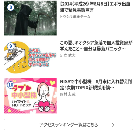
【2014（平成26）年8月8日】エボラ出血
8
熱で緊急事態宣言
トウシル編集チーム
この夏、キオクシア急落で個人投資家が
9
学んだこと…自分は暴落パニック…
足立 武志
NISAで中小型株 8月末に入れ替え判
10
定！次期TOPIX新規採用候…
岡村 友哉
アクセスランキング一覧はこちら