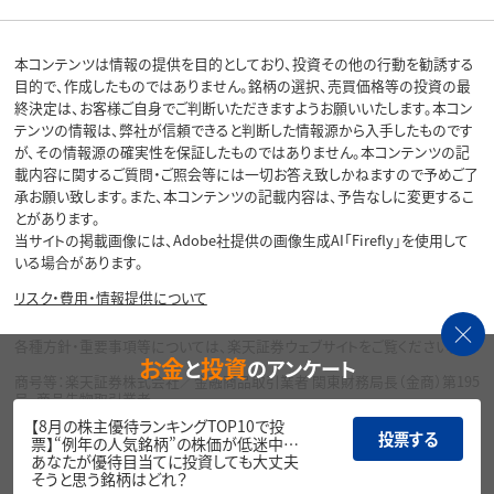
本コンテンツは情報の提供を目的としており、投資その他の行動を勧誘する
目的で、作成したものではありません。銘柄の選択、売買価格等の投資の最
終決定は、お客様ご自身でご判断いただきますようお願いいたします。本コン
テンツの情報は、弊社が信頼できると判断した情報源から入手したものです
が、その情報源の確実性を保証したものではありません。本コンテンツの記
載内容に関するご質問・ご照会等には一切お答え致しかねますので予めご了
承お願い致します。また、本コンテンツの記載内容は、予告なしに変更するこ
とがあります。
当サイトの掲載画像には、Adobe社提供の画像生成AI「Firefly」を使用して
いる場合があります。
リスク・費用・情報提供について
各種方針・重要事項等については、楽天証券ウェブサイトをご覧ください。
お金
投資
と
のアンケート
商号等：楽天証券株式会社／金融商品取引業者 関東財務局長（金商）第195
号、商品先物取引業者
加入協会：日本証券業協会、一般社団法人金融先物取引業協会、日本商品
【8月の株主優待ランキングTOP10で投
先物取引協会、一般社団法人第二種金融商品取引業協会、一般社団法人資
投票する
票】“例年の人気銘柄”の株価が低迷中…
産運用業協会
あなたが優待目当てに投資しても大丈夫
そうと思う銘柄はどれ？
Copyright©