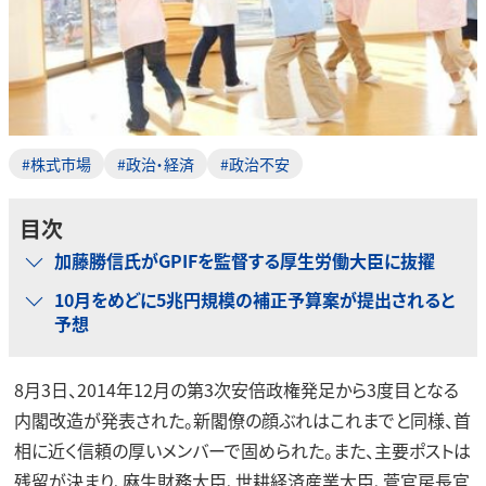
#株式市場
#政治・経済
#政治不安
目次
加藤勝信氏がGPIFを監督する厚生労働大臣に抜擢
10月をめどに5兆円規模の補正予算案が提出されると
予想
8月3日、2014年12月の第3次安倍政権発足から3度目となる
内閣改造が発表された。新閣僚の顔ぶれはこれまでと同様、首
相に近く信頼の厚いメンバーで固められた。また、主要ポストは
残留が決まり、麻生財務大臣、世耕経済産業大臣、菅官房長官