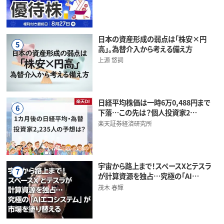
日本の資産形成の弱点は「株安×円
5
高」。為替介入から考える備え方
上源 悠詞
日経平均株価は一時6万0,488円まで
6
下落…この先は？個人投資家2…
楽天証券経済研究所
宇宙から路上まで！スペースXとテスラ
7
が計算資源を独占…究極の「AI…
茂木 春輝