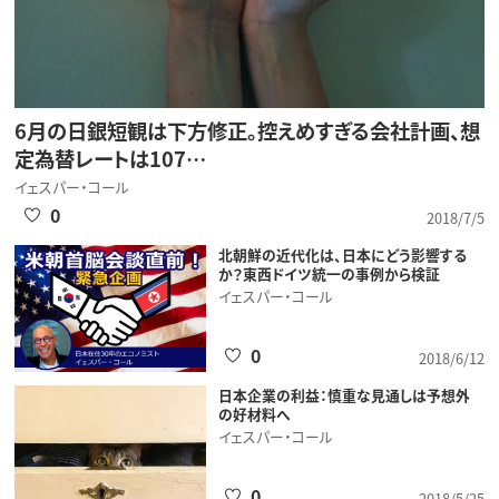
6月の日銀短観は下方修正。控えめすぎる会社計画、想
定為替レートは107…
イェスパー・コール
0
2018/7/5
北朝鮮の近代化は、日本にどう影響する
か？東西ドイツ統一の事例から検証
イェスパー・コール
0
2018/6/12
日本企業の利益：慎重な見通しは予想外
の好材料へ
イェスパー・コール
0
2018/5/25