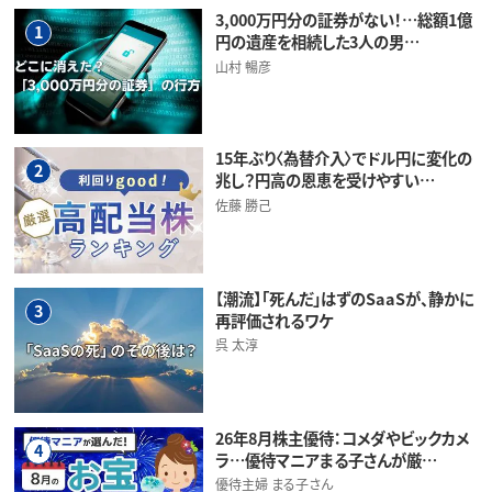
3,000万円分の証券がない！…総額1億
1
円の遺産を相続した3人の男…
山村 暢彦
15年ぶり〈為替介入〉でドル円に変化の
2
兆し？円高の恩恵を受けやすい…
佐藤 勝己
【潮流】「死んだ」はずのSaaSが、静かに
3
再評価されるワケ
呉 太淳
26年8月株主優待：コメダやビックカメ
4
ラ…優待マニアまる子さんが厳…
優待主婦 まる子さん