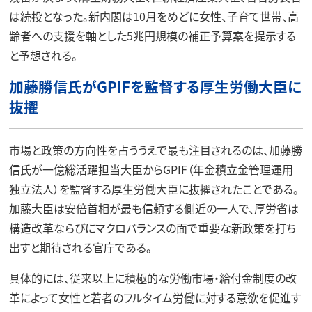
は続投となった。新内閣は10月をめどに女性、子育て世帯、高
齢者への支援を軸とした5兆円規模の補正予算案を提示する
と予想される。
加藤勝信氏がGPIFを監督する厚生労働大臣に
抜擢
市場と政策の方向性を占ううえで最も注目されるのは、加藤勝
信氏が一億総活躍担当大臣からGPIF（年金積立金管理運用
独立法人）を監督する厚生労働大臣に抜擢されたことである。
加藤大臣は安倍首相が最も信頼する側近の一人で、厚労省は
構造改革ならびにマクロバランスの面で重要な新政策を打ち
出すと期待される官庁である。
具体的には、従来以上に積極的な労働市場・給付金制度の改
革によって女性と若者のフルタイム労働に対する意欲を促進す