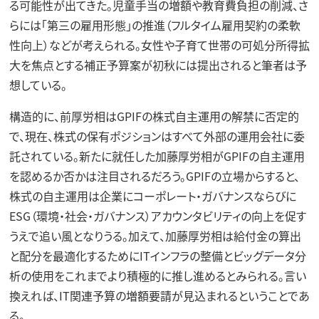
る可能性が出てきた。児童手当の増額や教育費負担の削減、さ
らには「第三の雇用形態」の推進（フルタイム雇用契約の柔軟
性向上）などが考えられる。女性や子育て世帯の可処分所得拡
大を焦点とする補正予算案が初秋には提出されると筆者は予
想している。
構造的に、前厚労相はGPIFの株式自主運用の解禁に否定的
で、現在、株式の保有ポジションはすべて外部の運用会社に委
託されている。新たに就任した加藤厚労相がGPIFの自主運用
を認めるか否かは注目されるだろう。GPIFの立場からすると、
株式の自主運用は企業にコーポレート・ガバナンスならびに
ESG（環境・社会・ガバナンス）アカウンタビリティの向上を促す
うえで追い風となりうる。加えて、加藤厚労相は給付金の算出
と配分を最適化するためにITインフラの整備とビッグデータ分
析の使用をこれまでより積極的に推し進めるとみられる。言い
換えれば、IT関連予算の増額要請が見込まれるということであ
る。