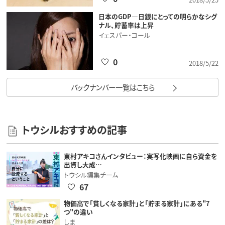
日本のGDP―日銀にとっての明らかなシグ
ナル、貯蓄率は上昇
イェスパー・コール
0
2018/5/22
バックナンバー一覧はこちら
トウシルおすすめの記事
東村アキコさんインタビュー：実写化映画に自ら資金を
出資し大成…
トウシル編集チーム
67
物価高で「貧しくなる家計」と「貯まる家計」にある"7
つ"の違い
しま