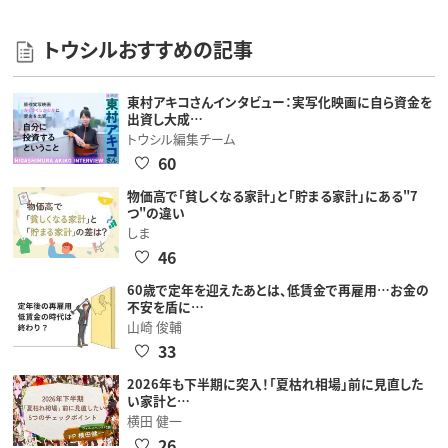
トウシルおすすめの記事
東村アキコさんインタビュー：実写化映画に自ら資金を
出資し大成…
トウシル編集チーム
60
物価高で「貧しくなる家計」と「貯まる家計」にある"7
つ"の違い
しま
46
60歳で定年を迎えたあとは、低賃金で再雇用…お金の
不安を盾に…
山崎 俊輔
33
2026年も下半期に突入！「夏枯れ相場」前に見直した
い家計と…
横田 健一
26