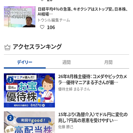
日経平均4％の急落、キオクシアはストップ安。日本株、
AI相場…
トウシル編集チーム
106
アクセスランキング
デイリー
週間
月間
26年8月株主優待：コメダやビックカメ
1
ラ…優待マニアまる子さんが厳…
優待主婦 まる子さん
15年ぶり〈為替介入〉でドル円に変化の
2
兆し？円高の恩恵を受けやすい…
佐藤 勝己