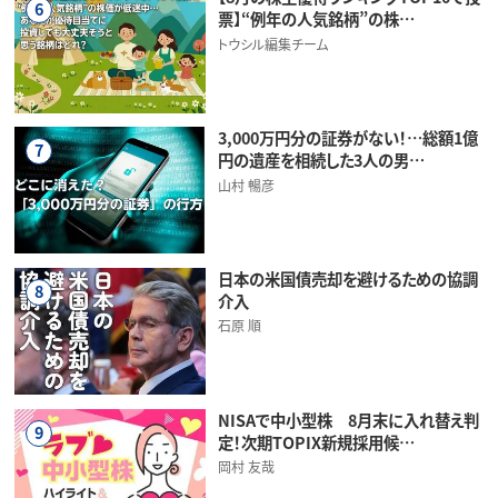
6
票】“例年の人気銘柄”の株…
トウシル編集チーム
3,000万円分の証券がない！…総額1億
7
円の遺産を相続した3人の男…
山村 暢彦
日本の米国債売却を避けるための協調
8
介入
石原 順
NISAで中小型株 8月末に入れ替え判
9
定！次期TOPIX新規採用候…
岡村 友哉