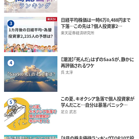
日経平均株価は一時6万0,488円まで
3
下落…この先は？個人投資家2…
楽天証券経済研究所
【潮流】「死んだ」はずのSaaSが、静かに
4
再評価されるワケ
呉 太淳
この夏、キオクシア急落で個人投資家が
5
学んだこと…自分は暴落パニック…
足立 武志
【8月の株主優待ランキングTOP10で投