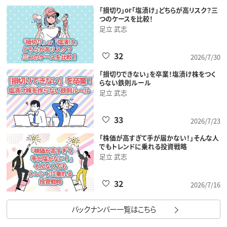
「損切り」or「塩漬け」どちらが高リスク？三
つのケースを比較！
足立 武志
32
2026/7/30
「損切りできない」を卒業！塩漬け株をつく
らない鉄則ルール
足立 武志
33
2026/7/23
「株価が高すぎて手が届かない！」そんな人
でもトレンドに乗れる投資戦略
足立 武志
32
2026/7/16
バックナンバー一覧はこちら