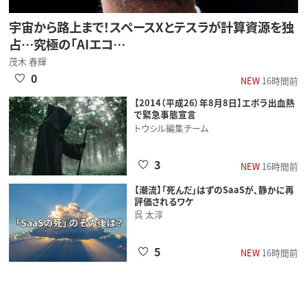
宇宙から路上まで！スペースXとテスラが計算資源を独
占…究極の「AIエコ…
茂木 春輝
0
NEW
16時間前
【2014（平成26）年8月8日】エボラ出血熱
で緊急事態宣言
トウシル編集チーム
3
NEW
16時間前
【潮流】「死んだ」はずのSaaSが、静かに再
評価されるワケ
呉 太淳
5
NEW
16時間前