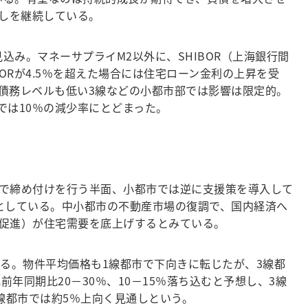
しを継続している。
み。マネーサプライM2以外に、SHIBOR（上海銀行間
Rが4.5％を超えた場合には住宅ローン金利の上昇を受
債務レベルも低い3線などの小都市部では影響は限定的。
市では10％の減少率にとどまった。
で締め付けを行う半面、小都市では逆に支援策を導入して
るとしている。中小都市の不動産市場の復調で、国内経済へ
促進）が住宅需要を底上げするとみている。
る。物件平均価格も1線都市で下向きに転じたが、3線都
年同期比20－30％、10－15％落ち込むと予想し、3線
線都市では約5％上向く見通しという。