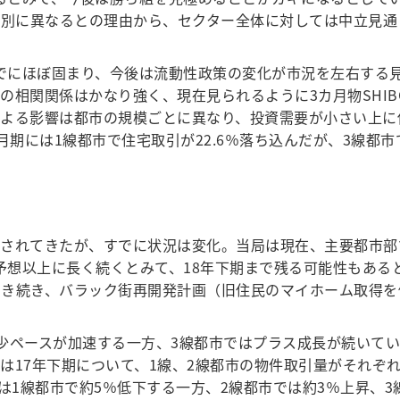
個別に異なるとの理由から、セクター全体に対しては中立見通
でにほぼ固まり、今後は流動性政策の変化が市況を左右する見込
相関関係はかなり強く、現在見られるように3カ月物SHIBO
よる影響は都市の規模ごとに異なり、投資需要が小さい上に
9月期には1線都市で住宅取引が22.6％落ち込んだが、3線都
行されてきたが、すでに状況は変化。当局は現在、主要都市部
の予想以上に長く続くとみて、18年下期まで残る可能性もあ
引き続き、バラック街再開発計画（旧住民のマイホーム取得を
少ペースが加速する一方、3線都市ではプラス成長が続いてい
は17年下期について、1線、2線都市の物件取引量がそれぞれ前
は1線都市で約5％低下する一方、2線都市では約3％上昇、3