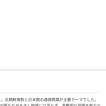
た。北朝鮮情勢と日米間の通商問題が主要テーマでした。
の隔たりが大きく結論には至らず、実務的な協議を新たな