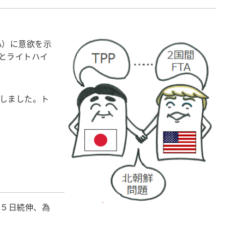
A）に意欲を示
とライトハイ
しました。ト
５日続伸、為