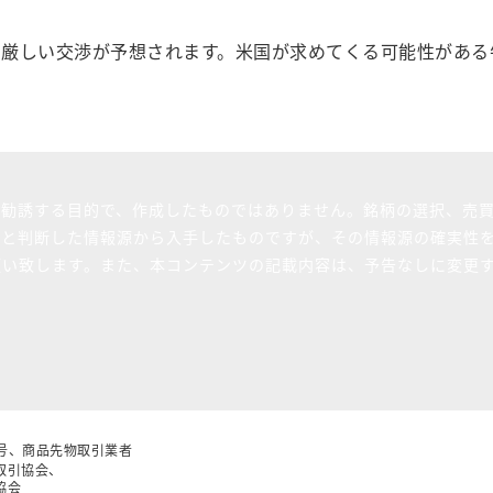
厳しい交渉が予想されます。米国が求めてくる可能性がある
を勧誘する目的で、作成したものではありません。銘柄の選択、売
ると判断した情報源から入手したものですが、その情報源の確実性
願い致します。また、本コンテンツの記載内容は、予告なしに変更
5号、商品先物取引業者
取引協会、
協会