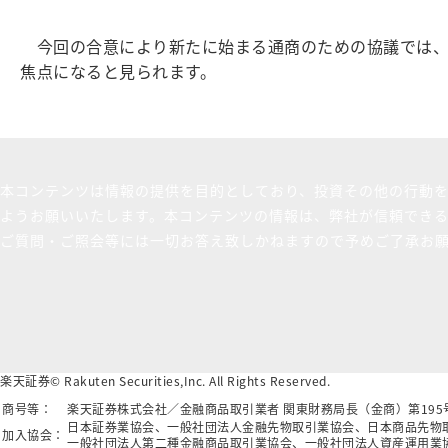
今回の合意により新たに始まる通商のための協議では、
焦点になると見られます。
本コンテンツは情報の提供を目的としており、投資その他の行動
ようお願いいたします。本コンテンツの情報は、弊社が信頼でき
ご質問・ご照会等には一切お答え致しかねますので予めご了承お
楽天証券© Rakuten Securities,Inc. All Rights Reserved.
商号等：
楽天証券株式会社／金融商品取引業者 関東財務局長（金商）第19
日本証券業協会、一般社団法人金融先物取引業協会、日本商品先物
加入協会：
一般社団法人第二種金融商品取引業協会、一般社団法人資産運用業