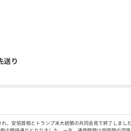
先送り
催され、安倍首相とトランプ米大統領の共同会見で終了しまし
本側の期待通りとなりました。一方、通商問題は両国間の認識