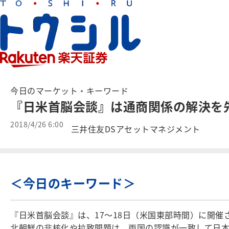
今日のマーケット・キーワード
『日米首脳会談』は通商関係の解決を
2018/4/26 6:00
三井住友DSアセットマネジメント
＜今日のキーワード＞
『日米首脳会談』は、17～18日（米国東部時間）に開
北朝鮮の非核化や拉致問題は、両国の認識が一致して日