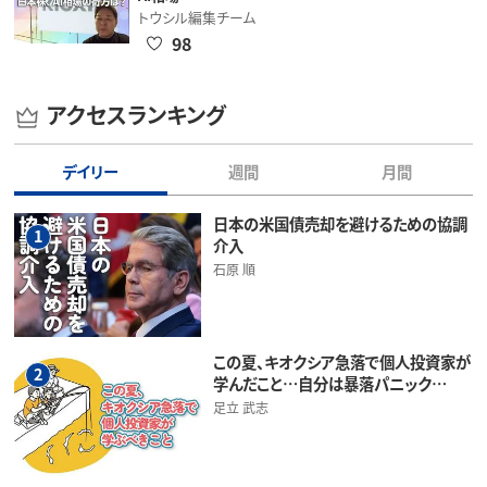
トウシル編集チーム
98
アクセスランキング
デイリー
週間
月間
日本の米国債売却を避けるための協調
1
介入
石原 順
この夏、キオクシア急落で個人投資家が
2
学んだこと…自分は暴落パニック…
足立 武志