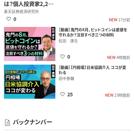
は？個人投資家2,2…
楽天証券経済研究所
0
NEW
17分前
［動画］鬼門の8月、ビットコインは底値を
守れるか？注目すべき三つの材料
松田 康生
0
NEW
4時間前
［動画］【円相場】日米協調介入 ココが変
わる
田中泰輔
25
NEW
23時間前
バックナンバー