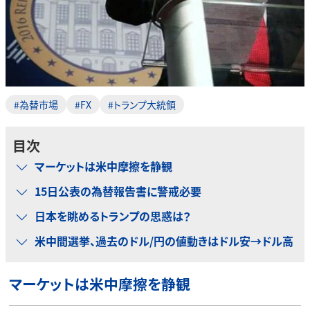
#為替市場
#FX
#トランプ大統領
目次
マーケットは米中摩擦を静観
15日公表の為替報告書に警戒必要
日本を眺めるトランプの思惑は？
米中間選挙、過去のドル/円の値動きはドル安→ドル高
マーケットは米中摩擦を静観