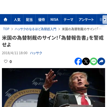
人気
配当
優待
NISA
テーマ
アンケート
著者
TOP
ハッサクのなるほど為替超入門
米国の為替制裁のサイン！「為替報告書」を警戒せよ
米国の為替制裁のサイン！「為替報告書」を警戒
せよ
2018/4/11 18:00
ハッサク
0