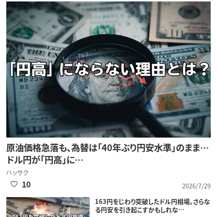
原油価格急落も、為替は「40年ぶり円安水準」のまま…
ドル円が「円高」に…
ハッサク
10
2026/7/29
163円をじわり突破したドル円相場。さらな
る円安を引き起こすかもしれな…