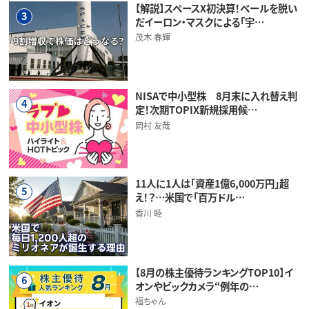
【解説】スペースX初決算！ベールを脱い
3
だイーロン・マスクによる「宇…
茂木 春輝
NISAで中小型株 8月末に入れ替え判
4
定！次期TOPIX新規採用候…
岡村 友哉
11人に1人は「資産1億6,000万円」超
5
え！？…米国で「百万ドル…
香川 睦
【8月の株主優待ランキングTOP10】イ
6
オンやビックカメラ“例年の…
福ちゃん