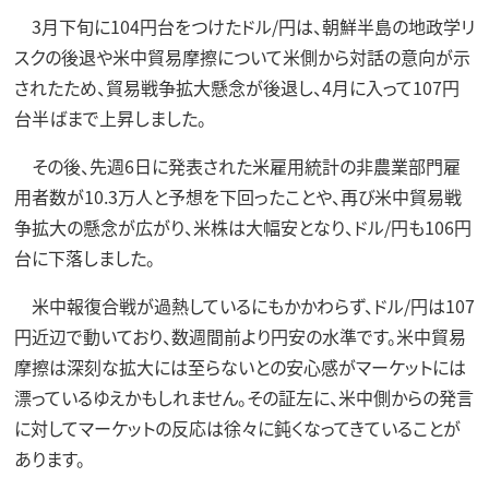
3月下旬に104円台をつけたドル/円は、朝鮮半島の地政学リ
スクの後退や米中貿易摩擦について米側から対話の意向が示
されたため、貿易戦争拡大懸念が後退し、4月に入って107円
台半ばまで上昇しました。
その後、先週6日に発表された米雇用統計の非農業部門雇
用者数が10.3万人と予想を下回ったことや、再び米中貿易戦
争拡大の懸念が広がり、米株は大幅安となり、ドル/円も106円
台に下落しました。
米中報復合戦が過熱しているにもかかわらず、ドル/円は107
円近辺で動いており、数週間前より円安の水準です。米中貿易
摩擦は深刻な拡大には至らないとの安心感がマーケットには
漂っているゆえかもしれません。その証左に、米中側からの発言
に対してマーケットの反応は徐々に鈍くなってきていることが
あります。