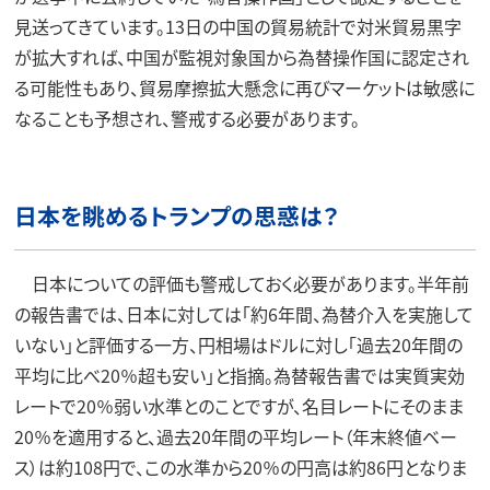
見送ってきています。13日の中国の貿易統計で対米貿易黒字
が拡大すれば、中国が監視対象国から為替操作国に認定され
る可能性もあり、貿易摩擦拡大懸念に再びマーケットは敏感に
なることも予想され、警戒する必要があります。
日本を眺めるトランプの思惑は？
日本についての評価も警戒しておく必要があります。半年前
の報告書では、日本に対しては「約6年間、為替介入を実施して
いない」と評価する一方、円相場はドルに対し「過去20年間の
平均に比べ20％超も安い」と指摘。為替報告書では実質実効
レートで20％弱い水準とのことですが、名目レートにそのまま
20％を適用すると、過去20年間の平均レート（年末終値ベー
ス）は約108円で、この水準から20％の円高は約86円となりま