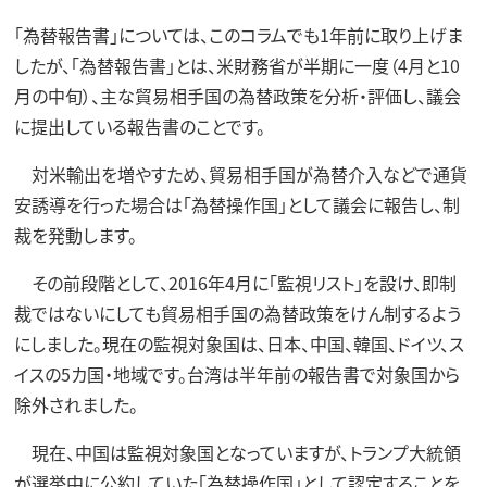
「為替報告書」については、このコラムでも1年前に取り上げま
したが、「為替報告書」とは、米財務省が半期に一度（4月と10
月の中旬）、主な貿易相手国の為替政策を分析・評価し、議会
に提出している報告書のことです。
対米輸出を増やすため、貿易相手国が為替介入などで通貨
安誘導を行った場合は「為替操作国」として議会に報告し、制
裁を発動します。
その前段階として、2016年4月に「監視リスト」を設け、即制
裁ではないにしても貿易相手国の為替政策をけん制するよう
にしました。現在の監視対象国は、日本、中国、韓国、ドイツ、ス
イスの5カ国・地域です。台湾は半年前の報告書で対象国から
除外されました。
現在、中国は監視対象国となっていますが、トランプ大統領
が選挙中に公約していた「為替操作国」として認定することを