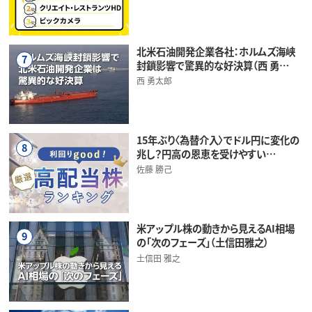
北米石油開発企業各社：ホルムズ海峡
7
封鎖影響で驚異的な好決算（西 勇…
西 勇太郎
15年ぶり〈為替介入〉でドル円に変化の
8
兆し？円高の恩恵を受けやすい…
佐藤 勝己
米アップル株の動きから見えるAI相場
9
の「次のフェーズ」（土信田雅之）
土信田 雅之