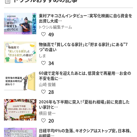
東村アキコさんインタビュー：実写化映画に自ら資金を
出資し大成…
トウシル編集チーム
49
物価高で「貧しくなる家計」と「貯まる家計」にある"7
つ"の違い
しま
34
60歳で定年を迎えたあとは、低賃金で再雇用…お金の
不安を盾に…
山崎 俊輔
28
2026年も下半期に突入！「夏枯れ相場」前に見直した
い家計と…
横田 健一
20
日経平均4％の急落、キオクシアはストップ安。日本株、
AI相場…