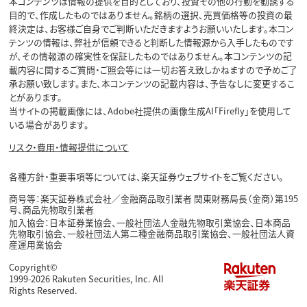
本コンテンツは情報の提供を目的としており、投資その他の行動を勧誘する
目的で、作成したものではありません。銘柄の選択、売買価格等の投資の最
終決定は、お客様ご自身でご判断いただきますようお願いいたします。本コン
テンツの情報は、弊社が信頼できると判断した情報源から入手したものです
が、その情報源の確実性を保証したものではありません。本コンテンツの記
載内容に関するご質問・ご照会等には一切お答え致しかねますので予めご了
承お願い致します。また、本コンテンツの記載内容は、予告なしに変更するこ
とがあります。
当サイトの掲載画像には、Adobe社提供の画像生成AI「Firefly」を使用して
いる場合があります。
リスク・費用・情報提供について
各種方針・重要事項等については、楽天証券ウェブサイトをご覧ください。
商号等：楽天証券株式会社／金融商品取引業者 関東財務局長（金商）第195
号、商品先物取引業者
加入協会：日本証券業協会、一般社団法人金融先物取引業協会、日本商品
先物取引協会、一般社団法人第二種金融商品取引業協会、一般社団法人資
産運用業協会
Copyright©
1999-2026 Rakuten Securities, Inc. All
Rights Reserved.