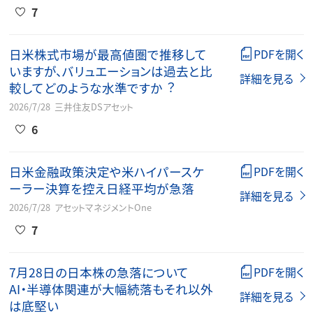
7
⽇⽶株式市場が最⾼値圏で推移して
PDFを開く
いますが、バリュエーションは過去と⽐
詳細を見る
較してどのような⽔準ですか︖
2026/7/28
三井住友DSアセット
6
日米金融政策決定や米ハイパースケ
PDFを開く
ーラー決算を控え日経平均が急落
詳細を見る
2026/7/28
アセットマネジメントOne
7
7月28日の日本株の急落について
PDFを開く
AI・半導体関連が大幅続落もそれ以外
詳細を見る
は底堅い