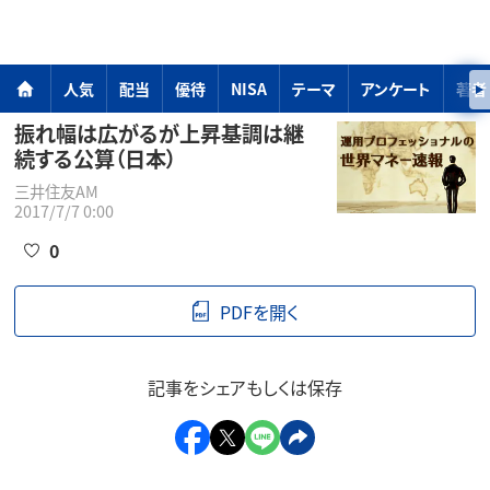
人気
配当
優待
NISA
テーマ
アンケート
著者
振れ幅は広がるが上昇基調は継
続する公算（日本）
三井住友AM
2017/7/7 0:00
0
PDFを開く
記事をシェアもしくは保存