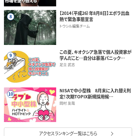
【2014（平成26）年8月8日】エボラ出血
8
熱で緊急事態宣言
トウシル編集チーム
この夏、キオクシア急落で個人投資家が
9
学んだこと…自分は暴落パニック…
足立 武志
NISAで中小型株 8月末に入れ替え判
10
定！次期TOPIX新規採用候…
岡村 友哉
アクセスランキング一覧はこちら