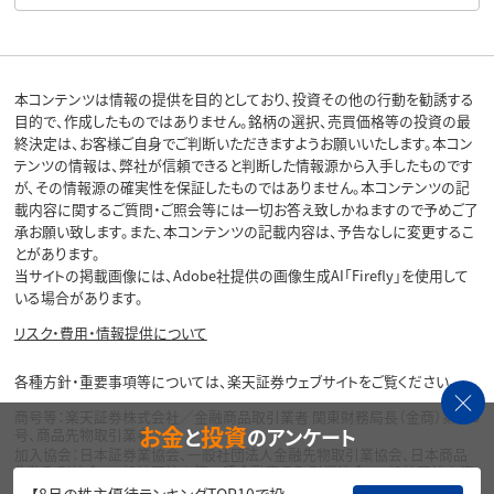
本コンテンツは情報の提供を目的としており、投資その他の行動を勧誘する
目的で、作成したものではありません。銘柄の選択、売買価格等の投資の最
終決定は、お客様ご自身でご判断いただきますようお願いいたします。本コン
テンツの情報は、弊社が信頼できると判断した情報源から入手したものです
が、その情報源の確実性を保証したものではありません。本コンテンツの記
載内容に関するご質問・ご照会等には一切お答え致しかねますので予めご了
承お願い致します。また、本コンテンツの記載内容は、予告なしに変更するこ
とがあります。
当サイトの掲載画像には、Adobe社提供の画像生成AI「Firefly」を使用して
いる場合があります。
リスク・費用・情報提供について
各種方針・重要事項等については、楽天証券ウェブサイトをご覧ください。
商号等：楽天証券株式会社／金融商品取引業者 関東財務局長（金商）第195
お金
投資
と
のアンケート
号、商品先物取引業者
加入協会：日本証券業協会、一般社団法人金融先物取引業協会、日本商品
先物取引協会、一般社団法人第二種金融商品取引業協会、一般社団法人資
産運用業協会