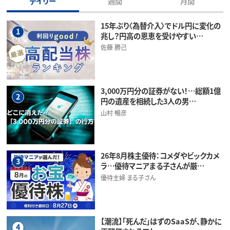
デイリー
週間
月間
15年ぶり〈為替介入〉でドル円に変化の
1
兆し？円高の恩恵を受けやすい…
佐藤 勝己
3,000万円分の証券がない！…総額1億
2
円の遺産を相続した3人の男…
山村 暢彦
26年8月株主優待：コメダやビックカメ
3
ラ…優待マニアまる子さんが厳…
優待主婦 まる子さん
【潮流】「死んだ」はずのSaaSが、静かに
4