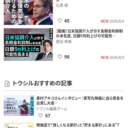
石原 順
45
NEW
2026/8/6
［動画］日米協調介入が示す長期金利抑制
の本気度、日銀9月利上げの可能性…
愛宕 伸康
98
NEW
2026/8/5
トウシルおすすめの記事
東村アキコさんインタビュー：実写化映画に自ら資金を
出資し大成…
トウシル編集チーム
67
物価高で「貧しくなる家計」と「貯まる家計」にある"7