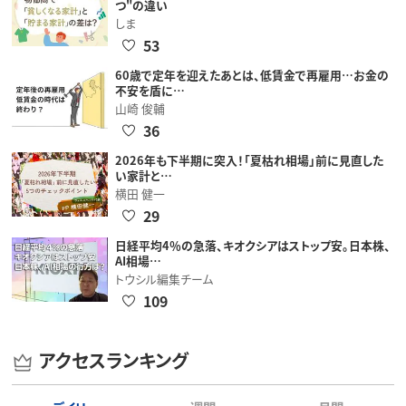
つ"の違い
しま
53
60歳で定年を迎えたあとは、低賃金で再雇用…お金の
不安を盾に…
山崎 俊輔
36
2026年も下半期に突入！「夏枯れ相場」前に見直した
い家計と…
横田 健一
29
日経平均4％の急落、キオクシアはストップ安。日本株、
AI相場…
トウシル編集チーム
109
アクセスランキング