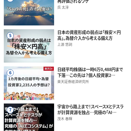
再評価されるワケ
呉 太淳
日本の資産形成の弱点は「株安×円
5
高」。為替介入から考える備え方
上源 悠詞
日経平均株価は一時6万0,488円まで
6
下落…この先は？個人投資家2…
楽天証券経済研究所
宇宙から路上まで！スペースXとテスラ
7
が計算資源を独占…究極の「AI…
茂木 春輝