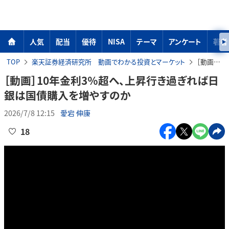
人気
配当
優待
NISA
テーマ
アンケート
著者
TOP
楽天証券経済研究所 動画でわかる投資とマーケット
［動画］10年金利3％超へ、上昇行き過ぎれば日銀は国債購入を増やすのか
［動画］10年金利3％超へ、上昇行き過ぎれば日
銀は国債購入を増やすのか
2026/7/8 12:15
愛宕 伸康
18