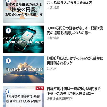
5
高」。為替介入から考える備え方
上源 悠詞
3,000万円分の証券がない！…総額1億
6
円の遺産を相続した3人の男…
山村 暢彦
【潮流】「死んだ」はずのSaaSが、静かに
7
再評価されるワケ
呉 太淳
日経平均株価は一時6万0,488円まで
8
下落…この先は？個人投資家2…
楽天証券経済研究所