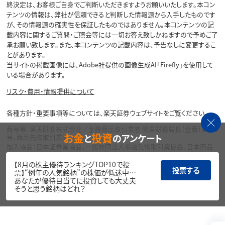
終決定は、お客様ご自身でご判断いただきますようお願いいたします。本コン
テンツの情報は、弊社が信頼できると判断した情報源から入手したものです
が、その情報源の確実性を保証したものではありません。本コンテンツの記
載内容に関するご質問・ご照会等には一切お答え致しかねますので予めご了
承お願い致します。また、本コンテンツの記載内容は、予告なしに変更するこ
とがあります。
当サイトの掲載画像には、Adobe社提供の画像生成AI「Firefly」を使用して
いる場合があります。
リスク・費用・情報提供について
各種方針・重要事項等については、楽天証券ウェブサイトをご覧ください。
商号等：楽天証券株式会社／金融商品取引業者 関東財務局長（金商）第195
お金
投資
と
のアンケート
号、商品先物取引業者
加入協会：日本証券業協会、一般社団法人金融先物取引業協会、日本商品
先物取引協会、一般社団法人第二種金融商品取引業協会、一般社団法人資
産運用業協会
【8月の株主優待ランキングTOP10で投
投票する
票】“例年の人気銘柄”の株価が低迷中…
Copyright©
あなたが優待目当てに投資しても大丈夫
1999-2026 Rakuten Securities, Inc. All
そうと思う銘柄はどれ？
Rights Reserved.