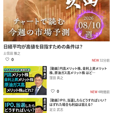
日経平均が高値を目指すための条件は？
土信田 雅之
0
NEW
32分前
［動画］円高メリット株、金利上昇メリット
株、原油ガス高メリット株 はど…
窪田 真之
0
NEW
4時間前
［動画］IPO、当選したらどうすればいい？
はずれた場合も利益は狙える？
足立 武志