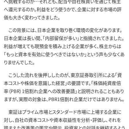
へ挑戦するのか…それとも、配当や自社株買いを通じて株主
へ還元するのか。利益をどう使うかで、企業に対する市場の評
価も大きく変わってきました。
この背景には、日本企業を取り巻く環境の変化があります。
日本企業は長い間、「内部留保が多い」と指摘されてきました。
利益が増えても現預金を積み上げる企業が多く、株主からは
「もっと資本を有効に使うべきではないか」という声も少なくあ
りませんでした。
こうした流れを後押ししたのが、東京証券取引所による「資
本コストや株価を意識した経営」の要請です。「株価純資産倍
率（PBR）1倍割れ企業への改善要請」と説明されることもあり
ますが、実際の対象は、PBR1倍割れ企業だけではありません。
東証はプライム市場とスタンダード市場に上場する企業に
対し、自社の資本コストや資本収益性を分析・評価し、それを
踏まえた改善策の策定や開示、投資家との対話を継続するよう