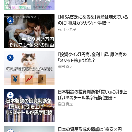
【NISA貧乏になるな】資産は増えている
2
のに「毎月カツカツ」…手取…
石川 亜希子
【投資クイズ】円高、金利上昇、原油高の
3
「メリット株」はどれ？
窪田 真之
日本製鉄の投資判断を「買い」に引き上
4
げ。USスチール黒字転換（窪田…
窪田 真之
日本の資産形成の弱点は「株安×円