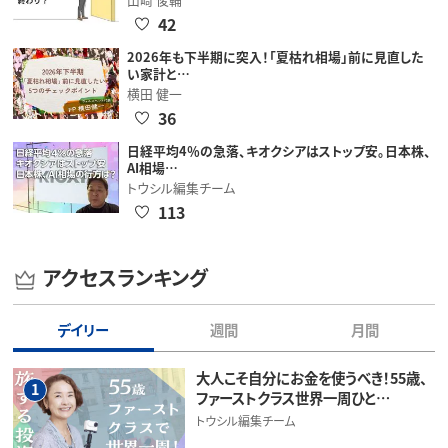
42
2026年も下半期に突入！「夏枯れ相場」前に見直した
い家計と…
横田 健一
36
日経平均4％の急落、キオクシアはストップ安。日本株、
AI相場…
トウシル編集チーム
113
アクセスランキング
デイリー
週間
月間
大人こそ自分にお金を使うべき！55歳、
1
ファーストクラス世界一周ひと…
トウシル編集チーム