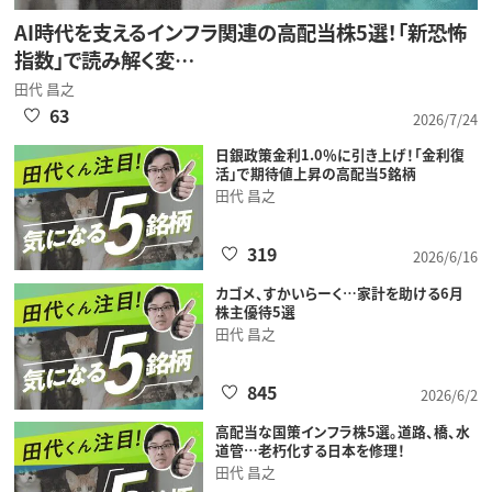
AI時代を支えるインフラ関連の高配当株5選！「新恐怖
指数」で読み解く変…
田代 昌之
63
2026/7/24
日銀政策金利1.0％に引き上げ！「金利復
活」で期待値上昇の高配当5銘柄
田代 昌之
319
2026/6/16
カゴメ、すかいらーく…家計を助ける6月
株主優待5選
田代 昌之
845
2026/6/2
高配当な国策インフラ株5選。道路、橋、水
道管…老朽化する日本を修理！
田代 昌之