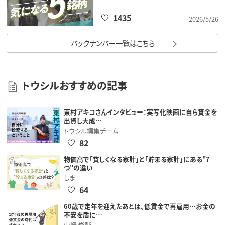
1435
2026/5/26
バックナンバー一覧はこちら
トウシルおすすめの記事
東村アキコさんインタビュー：実写化映画に自ら資金を
出資し大成…
トウシル編集チーム
82
物価高で「貧しくなる家計」と「貯まる家計」にある"7
つ"の違い
しま
64
60歳で定年を迎えたあとは、低賃金で再雇用…お金の
不安を盾に…
山崎 俊輔