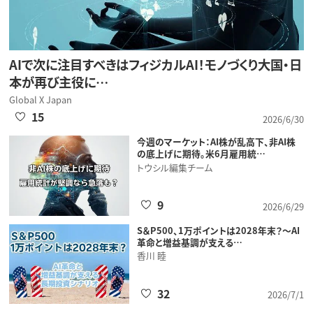
AIで次に注目すべきはフィジカルAI！モノづくり大国・日
本が再び主役に…
Global X Japan
15
2026/6/30
今週のマーケット：AI株が乱高下、非AI株
の底上げに期待。米6月雇用統…
トウシル編集チーム
9
2026/6/29
S＆P500、1万ポイントは2028年末？～AI
革命と増益基調が支える…
香川 睦
32
2026/7/1