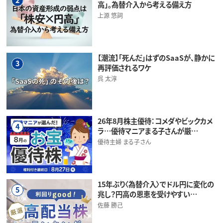
高」。為替介入から考える備え方
上源 悠詞
【潮流】「死んだ」はずのSaaSが、静かに
3
再評価されるワケ
呉 太淳
26年8月株主優待：コメダやビックカメ
4
ラ…優待マニアまる子さんが厳…
優待主婦 まる子さん
15年ぶり〈為替介入〉でドル円に変化の
5
兆し？円高の恩恵を受けやすい…
佐藤 勝己