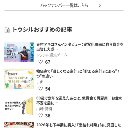
バックナンバー一覧はこちら
トウシルおすすめの記事
東村アキコさんインタビュー：実写化映画に自ら資金を
出資し大成…
トウシル編集チーム
67
物価高で「貧しくなる家計」と「貯まる家計」にある"7
つ"の違い
しま
54
60歳で定年を迎えたあとは、低賃金で再雇用…お金の
不安を盾に…
山崎 俊輔
36
2026年も下半期に突入！「夏枯れ相場」前に見直した