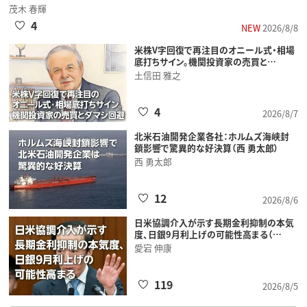
茂木 春輝
4
NEW
2026/8/8
米株V字回復で再注目のオニール式・相場
底打ちサイン。機関投資家の売買と…
土信田 雅之
4
2026/8/7
北米石油開発企業各社：ホルムズ海峡封
鎖影響で驚異的な好決算（西 勇太郎）
西 勇太郎
12
2026/8/6
日米協調介入が示す長期金利抑制の本気
度、日銀9月利上げの可能性高まる（…
愛宕 伸康
119
2026/8/5