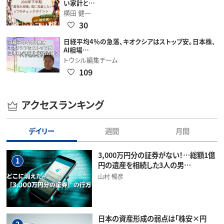
い家計と…
横田 健一
30
日経平均4％の急落、キオクシアはストップ安。日本株、
AI相場…
トウシル編集チーム
109
アクセスランキング
デイリー
週間
月間
3,000万円分の証券がない！…総額1億
1
円の遺産を相続した3人の男…
山村 暢彦
日本の資産形成の弱点は「株安×円
2