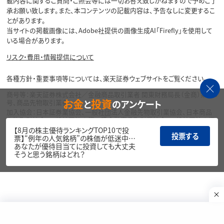
載内容に関するご質問・ご照会等には一切お答え致しかねますので予めご了
承お願い致します。また、本コンテンツの記載内容は、予告なしに変更するこ
とがあります。
当サイトの掲載画像には、Adobe社提供の画像生成AI「Firefly」を使用して
いる場合があります。
リスク・費用・情報提供について
各種方針・重要事項等については、楽天証券ウェブサイトをご覧ください。
商号等：楽天証券株式会社／金融商品取引業者 関東財務局長（金商）第195
お金
投資
と
のアンケート
号、商品先物取引業者
加入協会：日本証券業協会、一般社団法人金融先物取引業協会、日本商品
先物取引協会、一般社団法人第二種金融商品取引業協会、一般社団法人資
産運用業協会
【8月の株主優待ランキングTOP10で投
投票する
票】“例年の人気銘柄”の株価が低迷中…
Copyright©
あなたが優待目当てに投資しても大丈夫
1999-2026 Rakuten Securities, Inc. All
そうと思う銘柄はどれ？
Rights Reserved.