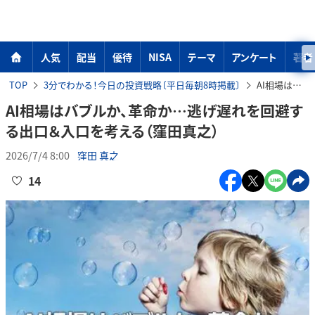
人気
配当
優待
NISA
テーマ
アンケート
著者
TOP
3分でわかる！今日の投資戦略〔平日毎朝8時掲載〕
AI相場はバブルか、革命か…逃げ遅れを回避する出口＆入口を考える（窪田真之）
AI相場はバブルか、革命か…逃げ遅れを回避す
る出口＆入口を考える（窪田真之）
2026/7/4 8:00
窪田 真之
14