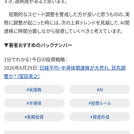
すぎ、過熱感があると思います。
短期的なスピード調整を警戒した方が良いと思うものの、実
際に調整が起こった時には、次の上昇トレンドを見越して、AI関
連株に時間分散しながら投資していくべきと考えています。
▼著者おすすめのバックナンバー
3分でわかる！今日の投資戦略：
2026年6月29日：
日経平均・半導体関連株が大荒れ、目先調
整か？（窪田真之）
#米国株
#AI
#半導体
#投資ルール
#長期投資
#資産形成