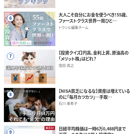
大人こそ自分にお金を使うべき！55歳、
6
ファーストクラス世界一周ひと…
トウシル編集チーム
【投資クイズ】円高、金利上昇、原油高の
7
「メリット株」はどれ？
窪田 真之
【NISA貧乏になるな】資産は増えている
8
のに「毎月カツカツ」…手取…
石川 亜希子
日経平均株価は一時6万0,488円まで
9