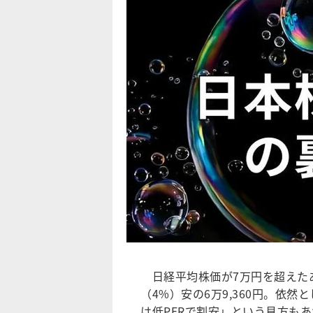
日経平均株価が7万円を超えたあと
（4%）安の6万9,360円。依然
は低PERで割安」という見方も