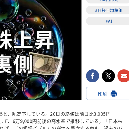
#日経平均株価
#AI
facebook
twi
印刷
、乱高下している。26日の終値は前日比3,005円
として、6万9,000円前後の高水準で推移している。「日本株
あれば、「AI相場バブル」の崩壊を懸念する声も。過去のバ