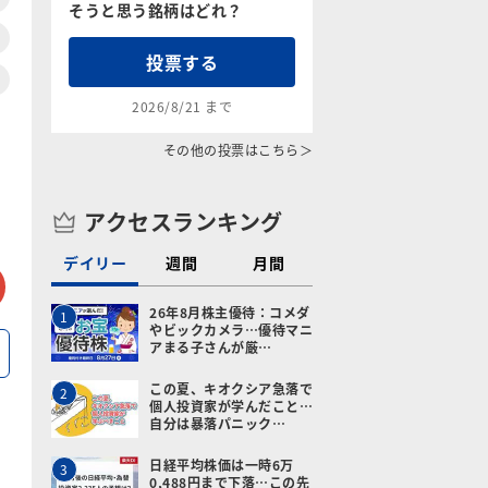
そうと思う銘柄はどれ？
投票する
2026/8/21 まで
その他の投票はこちら＞
アクセスランキング
デイリー
週間
月間
tter
メールで送る
26年8月株主優待：コメダ
1
やビックカメラ…優待マニ
アまる子さんが厳…
この夏、キオクシア急落で
2
個人投資家が学んだこと…
自分は暴落パニック…
日経平均株価は一時6万
3
0,488円まで下落…この先