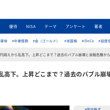
当
優待
NISA
テーマ
アンケート
著者
半導体
#中東情勢
#金（ゴールド）
#米国株
#iDeCo
#投資
円超えから乱高下。上昇どこまで？過去のバブル崩壊と金融危機から考え
乱高下。上昇どこまで？過去のバブル崩
#国内株式