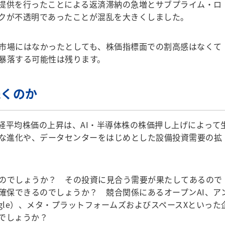
提供を行ったことによる返済滞納の急増とサブプライム・ロ
クが不透明であったことが混乱を大きくしました。
市場にはなかったとしても、株価指標面での割高感はなくて
暴落する可能性は残ります。
続くのか
平均株価の上昇は、AI・半導体株の株価押し上げによって
速な進化や、データセンターをはじめとした設備投資需要の拡
のでしょうか？ その投資に見合う需要が果たしてあるので
を確保できるのでしょうか？ 競合関係にあるオープンAI、ア
gle）、メタ・プラットフォームズおよびスペースXといった
でしょうか？