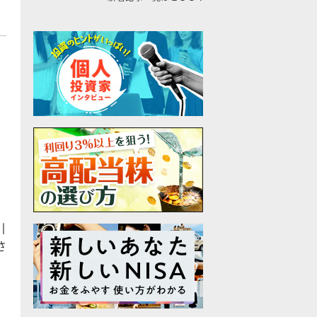
引
さ
。