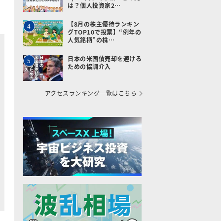
は？個人投資家2…
【8月の株主優待ランキン
4
グTOP10で投票】“例年の
人気銘柄”の株…
日本の米国債売却を避ける
5
ための協調介入
アクセスランキング一覧はこちら