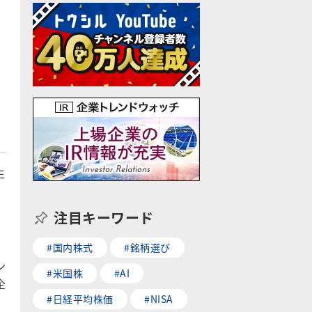
生
注目キーワード
#国内株式
#銘柄選び
ン
#米国株
#AI
企
#日経平均株価
#NISA