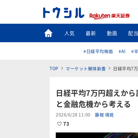
トップ
人気
最新
動画
配
#日経平均株価
#AI
#
TOP
マーケット解体新書
日経平均7万
日経平均7万円超えから
と金融危機から考える
2026/6/28 11:00
藤根 靖晃
73