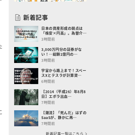
新着記事
日本の資産形成の弱点は
「株安×円高」。為替介…
3時間前
た
3,000万円分の証券がな
い！…総額1億円の…
3時間前
宇宙から路上まで！スペー
スXとテスラが計算資…
っ
6時間前
【2014（平成26）年8月8
日】エボラ出血…
7時間前
こ
【潮流】「死んだ」はずの
SaaSが、静かに再…
7時間前
新着記事一覧はこちら