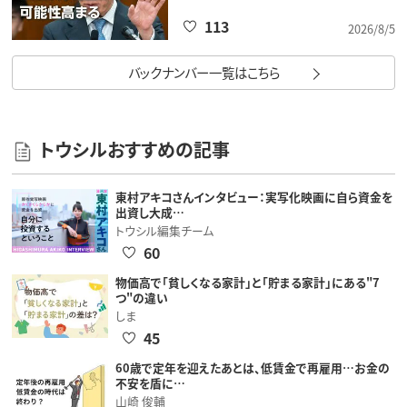
113
2026/8/5
バックナンバー一覧はこちら
トウシルおすすめの記事
東村アキコさんインタビュー：実写化映画に自ら資金を
出資し大成…
トウシル編集チーム
60
物価高で「貧しくなる家計」と「貯まる家計」にある"7
つ"の違い
しま
45
60歳で定年を迎えたあとは、低賃金で再雇用…お金の
不安を盾に…
山崎 俊輔