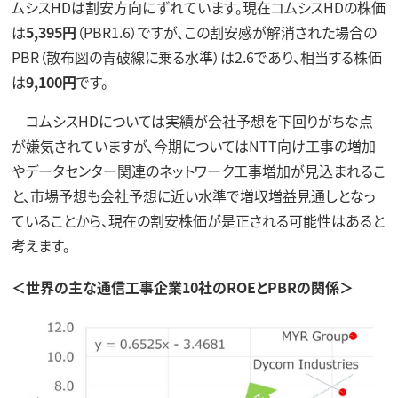
ムシスHDは割安方向にずれています。現在コムシスHDの株価
は
5,395円
（PBR1.6）ですが、この割安感が解消された場合の
PBR（散布図の青破線に乗る水準）は2.6であり、相当する株価
は
9,100円
です。
コムシスHDについては実績が会社予想を下回りがちな点
が嫌気されていますが、今期についてはNTT向け工事の増加
やデータセンター関連のネットワーク工事増加が見込まれるこ
と、市場予想も会社予想に近い水準で増収増益見通しとなっ
ていることから、現在の割安株価が是正される可能性はあると
考えます。
＜世界の主な通信工事企業10社のROEとPBRの関係＞