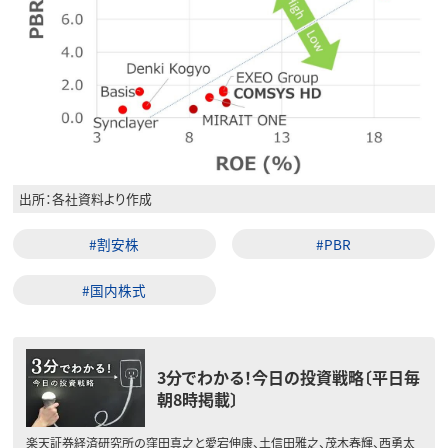
出所：各社資料より作成
#割安株
#PBR
#国内株式
3分でわかる！今日の投資戦略〔平日毎
朝8時掲載〕
楽天証券経済研究所の窪田真之と愛宕伸康、土信田雅之、茂木春輝、西勇太