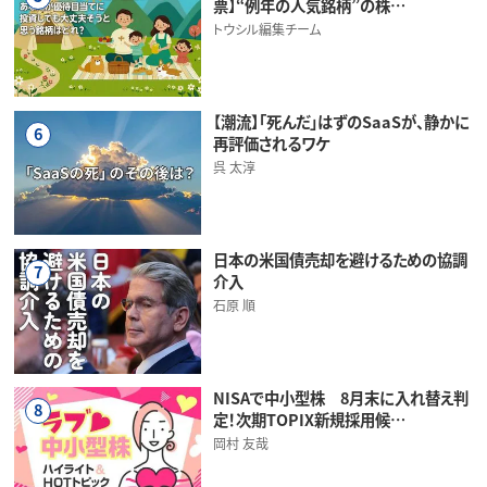
票】“例年の人気銘柄”の株…
トウシル編集チーム
【潮流】「死んだ」はずのSaaSが、静かに
6
再評価されるワケ
呉 太淳
日本の米国債売却を避けるための協調
7
介入
石原 順
NISAで中小型株 8月末に入れ替え判
8
定！次期TOPIX新規採用候…
岡村 友哉