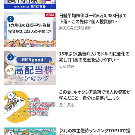
日経平均株価は一時6万0,488円まで
2
下落…この先は？個人投資家2…
楽天証券経済研究所
15年ぶり〈為替介入〉でドル円に変化の
3
兆し？円高の恩恵を受けやすい…
佐藤 勝己
この夏、キオクシア急落で個人投資家が
4
学んだこと…自分は暴落パニック…
足立 武志
【8月の株主優待ランキングTOP10で投
5