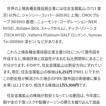
世界の上場各種金属採掘企業には住友金属鉱山（5713 東
京）以外に、ジャンシー・コッパー（600362 上海）、CMOCグル
ープ（603993 香港）、ニューモント・コーポレーション（NEM
NYSE）、Boliden（BOL ストックホルム）、テック・リソーシズ
（TECK NYSE）、Valterra Platinum（VALT ロンドン）、Yunnan
Tin（000960 深セン）などがあります。
これら上場各種金属採掘企業主要10社について散布図を
作成すると、株価評価と収益性がおおむね比例関係にあること
が分かります。その中で、住友金属鉱山は割安方向にずれてい
ます。現在、住友金属鉱山の株価は
8,251円
（PBR1.1）ですが、
この割安感が解消された場合のPBR（散布図の青破線に乗る
水準）は2.1であり、相当する株価は
1万5,900円
です。
住友金属鉱山の株価が割安となっている要因は、今年度に
銅や金の下落リスクや製錬マージンの悪化を織り込んで減益