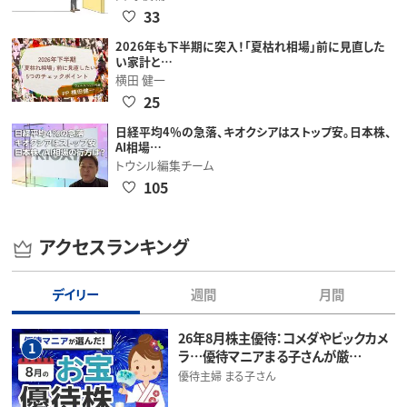
33
2026年も下半期に突入！「夏枯れ相場」前に見直した
い家計と…
横田 健一
25
日経平均4％の急落、キオクシアはストップ安。日本株、
AI相場…
トウシル編集チーム
105
アクセスランキング
デイリー
週間
月間
26年8月株主優待：コメダやビックカメ
1
ラ…優待マニアまる子さんが厳…
優待主婦 まる子さん