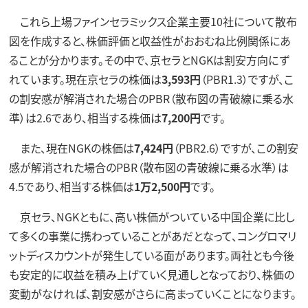
これら上場ファインセラミックス企業主要10社について散布
図を作成すると、株価評価と収益性がおおむね比例関係にあ
ることが分かります。その中で、京セラとNGKは割安方向にず
れています。現在京セラの株価は
3,593円
（PBR1.3）ですが、こ
の割安感が解消された場合のPBR（散布図の青破線に乗る水
準）は2.6であり、相当する株価は
7,200円
です。
また、現在NGKの株価は
7,424円
（PBR2.6）ですが、この割安
感が解消された場合のPBR（散布図の青破線に乗る水準）は
4.5であり、相当する株価は
1万2,500円
です。
京セラ、NGKともに、高い株価がついている中国企業に比し
て多くの事業に携わっていることがあだとなって、コングロマリ
ットディスカウントが発生している面があります。両社とも今後
も安定的に収益を積み上げていく見通しとなっており、株価の
変動がなければ、割安感がさらに高まっていくことになります。