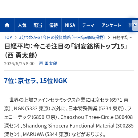
人気
配当
優待
NISA
テーマ
アンケート
著者
TOP
3分でわかる！今日の投資戦略〔平日毎朝8時掲載〕
日経平均：今こそ注目の「割安銘柄トップ15」（西 勇太郎）
日経平均：今こそ注目の「割安銘柄トップ15」
（西 勇太郎）
2026/6/25 8:00
西 勇太郎
7位：京セラ、15位NGK
世界の上場ファインセラミックス企業には京セラ（6971 東
京）、NGK（5333 東京）以外に、日本特殊陶業（5334 東京）、フ
ェローテック（6890 東京）、Chaozhou Three-Circle（300408
深セン）、Shandong Sinocera Functional Material（300285
深セン）、MARUWA（5344 東京）などがあります。