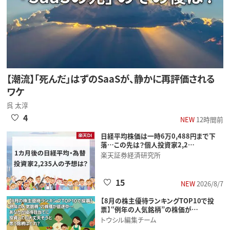
【潮流】「死んだ」はずのSaaSが、静かに再評価される
ワケ
呉 太淳
4
NEW
12時間前
日経平均株価は一時6万0,488円まで下
落…この先は？個人投資家2,2…
楽天証券経済研究所
15
NEW
2026/8/7
【8月の株主優待ランキングTOP10で投
票】“例年の人気銘柄”の株価が…
トウシル編集チーム