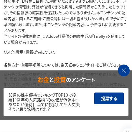
終決定は、お客様ご自身でご判断いただきますようお願いいたします。本コン
テンツの情報は、弊社が信頼できると判断した情報源から入手したものです
が、その情報源の確実性を保証したものではありません。本コンテンツの記
載内容に関するご質問・ご照会等には一切お答え致しかねますので予めご了
承お願い致します。また、本コンテンツの記載内容は、予告なしに変更するこ
とがあります。
当サイトの掲載画像には、Adobe社提供の画像生成AI「Firefly」を使用して
いる場合があります。
リスク・費用・情報提供について
各種方針・重要事項等については、楽天証券ウェブサイトをご覧ください。
商号等：楽天証券株式会社／金融商品取引業者 関東財務局長（金商）第195
お金
投資
と
のアンケート
号、商品先物取引業者
加入協会：日本証券業協会、一般社団法人金融先物取引業協会、日本商品
先物取引協会、一般社団法人第二種金融商品取引業協会、一般社団法人資
産運用業協会
【8月の株主優待ランキングTOP10で投
投票する
票】“例年の人気銘柄”の株価が低迷中…
Copyright©
あなたが優待目当てに投資しても大丈夫
1999-2026 Rakuten Securities, Inc. All
そうと思う銘柄はどれ？
Rights Reserved.