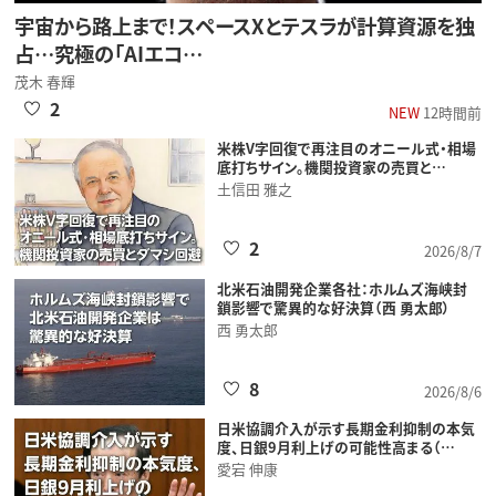
宇宙から路上まで！スペースXとテスラが計算資源を独
占…究極の「AIエコ…
茂木 春輝
2
NEW
12時間前
米株V字回復で再注目のオニール式・相場
底打ちサイン。機関投資家の売買と…
土信田 雅之
2
2026/8/7
北米石油開発企業各社：ホルムズ海峡封
鎖影響で驚異的な好決算（西 勇太郎）
西 勇太郎
8
2026/8/6
日米協調介入が示す長期金利抑制の本気
度、日銀9月利上げの可能性高まる（…
愛宕 伸康