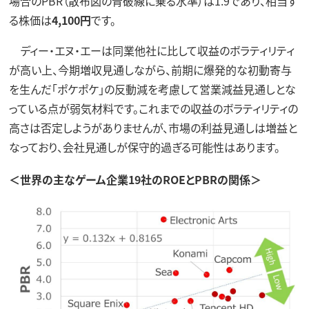
場合のPBR（散布図の青破線に乗る水準）は1.9であり、相当す
る株価は
4,100円
です。
ディー・エヌ・エーは同業他社に比して収益のボラティリティ
が高い上、今期増収見通しながら、前期に爆発的な初動寄与
を生んだ「ポケポケ」の反動減を考慮して営業減益見通しとな
っている点が弱気材料です。これまでの収益のボラティリティの
高さは否定しようがありませんが、市場の利益見通しは増益と
なっており、会社見通しが保守的過ぎる可能性はあります。
＜世界の主なゲーム企業19社のROEとPBRの関係＞