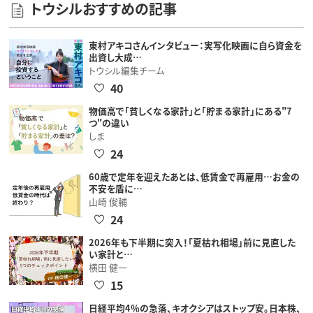
トウシルおすすめの記事
東村アキコさんインタビュー：実写化映画に自ら資金を
出資し大成…
トウシル編集チーム
40
物価高で「貧しくなる家計」と「貯まる家計」にある"7
つ"の違い
しま
24
60歳で定年を迎えたあとは、低賃金で再雇用…お金の
不安を盾に…
山崎 俊輔
24
2026年も下半期に突入！「夏枯れ相場」前に見直した
い家計と…
横田 健一
15
日経平均4％の急落、キオクシアはストップ安。日本株、