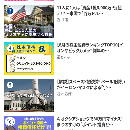
11人に1人は「資産1億6,000万円」超
3
え！？…米国で「百万ドル…
香川 睦
【8月の株主優待ランキングTOP10】イ
4
オンやビックカメラ“例年の…
福ちゃん
【解説】スペースX初決算！ベールを脱い
5
だイーロン・マスクによる「宇…
茂木 春輝
キオクシアショックで30万円マイナス！
6
まつのすけの「ポイント投資と…