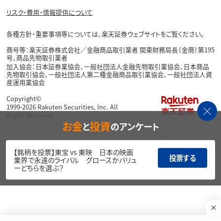
リスク・費用・情報提供について
各種方針・重要事項等については、楽天証券ウェブサイトをご覧ください。
商号等：楽天証券株式会社／金融商品取引業者 関東財務局長（金商）第195
号、商品先物取引業者
加入協会：日本証券業協会、一般社団法人金融先物取引業協会、日本商品
先物取引協会、一般社団法人第二種金融商品取引業協会、一般社団法人資
産運用業協会
Copyright©
1999-2026 Rakuten Securities, Inc. All
Rights Reserved.
お金
投資
と
のアンケート
【銘柄を投票】東宝 vs 東映 日本の映画
投票する
業界で永遠のライバル グロースかバリュ
ーどちらを選ぶ？