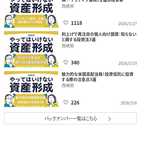
西崎努
1118
2026/5/27
利上げで再注目の個人向け国債：知らない
と損する投資法3選
西崎努
340
2026/5/19
魅力的な米国高配当株！投資信託に投資
する際の注意点3選
西崎努
226
2026/5/6
バックナンバー一覧はこちら