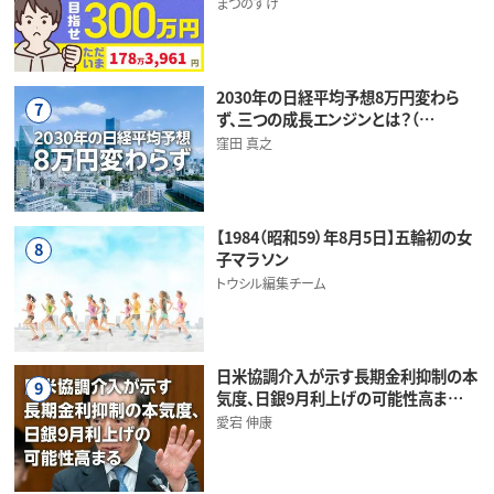
まつのすけ
2030年の日経平均予想8万円変わら
7
ず、三つの成長エンジンとは？（…
窪田 真之
【1984（昭和59）年8月5日】五輪初の女
8
子マラソン
トウシル編集チーム
日米協調介入が示す長期金利抑制の本
9
気度、日銀9月利上げの可能性高ま…
愛宕 伸康