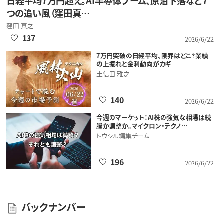
日経平均7万円超え。AI半導体ブーム、原油下落など7
つの追い風（窪田真…
窪田 真之
137
2026/6/22
7万円突破の日経平均、限界はどこ？業績
の上振れと金利動向がカギ
土信田 雅之
140
2026/6/22
今週のマーケット：AI株の強気な相場は続
騰か調整か。マイクロン・テクノ…
トウシル編集チーム
196
2026/6/22
バックナンバー