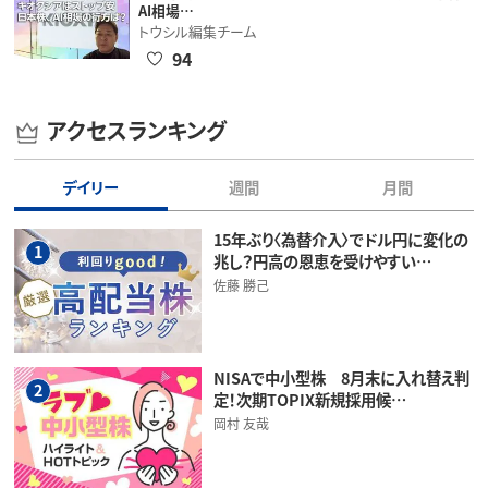
AI相場…
トウシル編集チーム
94
アクセスランキング
デイリー
週間
月間
15年ぶり〈為替介入〉でドル円に変化の
1
兆し？円高の恩恵を受けやすい…
佐藤 勝己
NISAで中小型株 8月末に入れ替え判
2
定！次期TOPIX新規採用候…
岡村 友哉