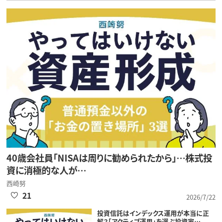
40歳会社員「NISAは周りに勧められたから」…株式投
資に消極的な人が…
西崎努
21
2026/7/22
投資信託はインデックス運用が本当に正
解？「アクティブ運用」を選ぶ投資家…