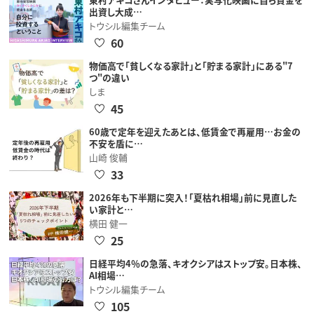
出資し大成…
トウシル編集チーム
60
物価高で「貧しくなる家計」と「貯まる家計」にある"7
つ"の違い
しま
45
60歳で定年を迎えたあとは、低賃金で再雇用…お金の
不安を盾に…
山崎 俊輔
33
2026年も下半期に突入！「夏枯れ相場」前に見直した
い家計と…
横田 健一
25
日経平均4％の急落、キオクシアはストップ安。日本株、
AI相場…
トウシル編集チーム
105