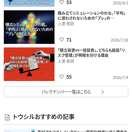
53
2026/8/1
積み立てシミュレーションのわな。「平均」
に惑わされないための「ブレ」の…
上源 悠詞
71
2026/7/18
「積立投資vs一括投資」。どちらも結局「リ
スク管理」が明暗を分ける理由
上源 悠詞
55
2026/7/4
バックナンバー一覧はこちら
トウシルおすすめの記事
東村アキコさんインタビュー：実写化映画に自ら資金を