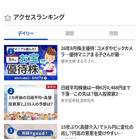
アクセスランキング
デイリー
週間
月間
26年8月株主優待：コメダやビックカメ
1
ラ…優待マニアまる子さんが厳…
優待主婦 まる子さん
日経平均株価は一時6万0,488円まで
2
下落…この先は？個人投資家2…
楽天証券経済研究所
15年ぶり〈為替介入〉でドル円に変化の
3
兆し？円高の恩恵を受けやすい…