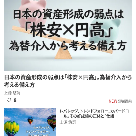
日本の資産形成の弱点は「株安×円高」。為替介入から
考える備え方
上源 悠詞
8
NEW
9時間前
レバレッジ、トレンドフォロー、カバードコ
ール。その好成績の正体と「仕組…
上源 悠詞