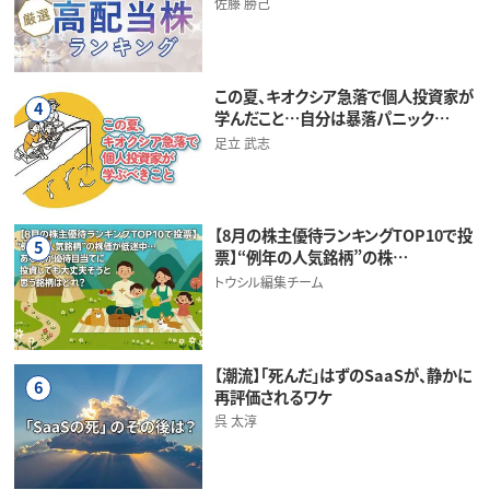
佐藤 勝己
この夏、キオクシア急落で個人投資家が
4
学んだこと…自分は暴落パニック…
足立 武志
【8月の株主優待ランキングTOP10で投
5
票】“例年の人気銘柄”の株…
トウシル編集チーム
【潮流】「死んだ」はずのSaaSが、静かに
6
再評価されるワケ
呉 太淳