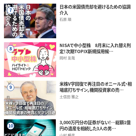
日本の米国債売却を避けるための協調
7
介入
石原 順
NISAで中小型株 8月末に入れ替え判
8
定！次期TOPIX新規採用候…
岡村 友哉
米株V字回復で再注目のオニール式・相
9
場底打ちサイン。機関投資家の売…
土信田 雅之
3,000万円分の証券がない！…総額1億
10
円の遺産を相続した3人の男…
山村 暢彦