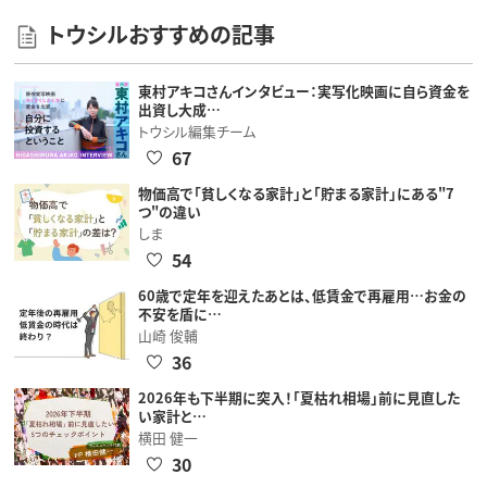
トウシルおすすめの記事
東村アキコさんインタビュー：実写化映画に自ら資金を
出資し大成…
トウシル編集チーム
67
物価高で「貧しくなる家計」と「貯まる家計」にある"7
つ"の違い
しま
54
60歳で定年を迎えたあとは、低賃金で再雇用…お金の
不安を盾に…
山崎 俊輔
36
2026年も下半期に突入！「夏枯れ相場」前に見直した
い家計と…
横田 健一
30