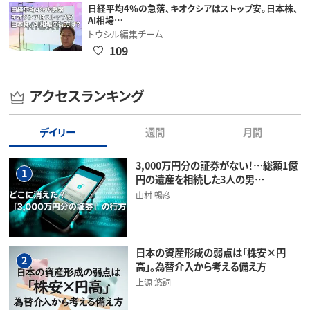
日経平均4％の急落、キオクシアはストップ安。日本株、
AI相場…
トウシル編集チーム
109
アクセスランキング
デイリー
週間
月間
3,000万円分の証券がない！…総額1億
1
円の遺産を相続した3人の男…
山村 暢彦
日本の資産形成の弱点は「株安×円
2
高」。為替介入から考える備え方
上源 悠詞