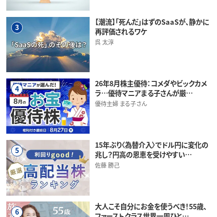
【潮流】「死んだ」はずのSaaSが、静かに
3
再評価されるワケ
呉 太淳
26年8月株主優待：コメダやビックカメ
4
ラ…優待マニアまる子さんが厳…
優待主婦 まる子さん
15年ぶり〈為替介入〉でドル円に変化の
5
兆し？円高の恩恵を受けやすい…
佐藤 勝己
大人こそ自分にお金を使うべき！55歳、
6
ファーストクラス世界一周ひと…