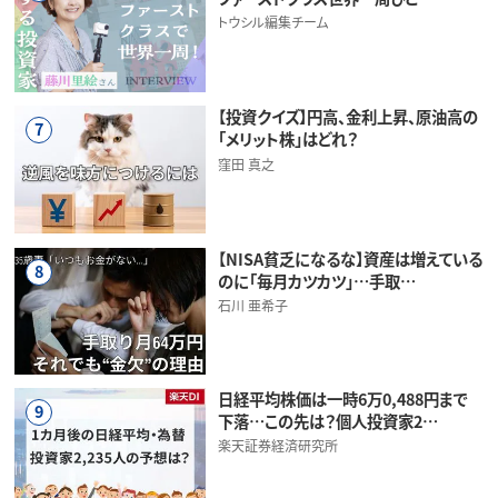
トウシル編集チーム
【投資クイズ】円高、金利上昇、原油高の
7
「メリット株」はどれ？
窪田 真之
【NISA貧乏になるな】資産は増えている
8
のに「毎月カツカツ」…手取…
石川 亜希子
日経平均株価は一時6万0,488円まで
9
下落…この先は？個人投資家2…
楽天証券経済研究所