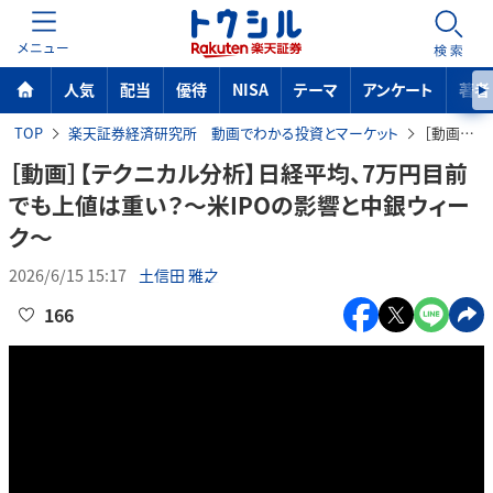
MENU
検索
人気
配当
優待
NISA
テーマ
アンケート
著者
TOP
楽天証券経済研究所 動画でわかる投資とマーケット
［動画］【テクニカル分析】日経平均、7万円目前でも上値は重い？～米IPOの影響と中銀ウィーク～
［動画］【テクニカル分析】日経平均、7万円目前
でも上値は重い？～米IPOの影響と中銀ウィー
ク～
2026/6/15 15:17
土信田 雅之
166