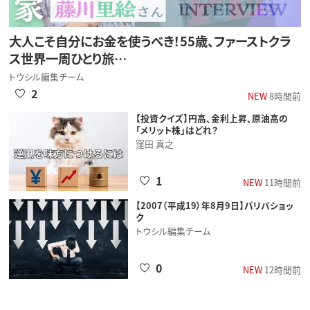
大人こそ自分にお金を使うべき！55歳、ファーストクラ
ス世界一周ひとり旅…
トウシル編集チーム
2
NEW
8時間前
【投資クイズ】円高、金利上昇、原油高の
「メリット株」はどれ？
窪田 真之
1
NEW
11時間前
【2007（平成19）年8月9日】パリバショッ
ク
トウシル編集チーム
0
NEW
12時間前