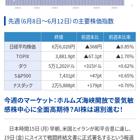
先週（6月8日～6月12日）の主要株価指数
終値
前週末比
前週末比率
日経平均株価
6万6,020円
▲568円
▲0.85％
TOPIX
3,881.9pt
▲67.1pt
▲1.70％
ダウ
5万1,202ドル
+315ドル
+0.62％
S＆P500
7,431pt
+47pt
+0.65％
ナスダック
2万5,888pt
+179pt
+0.70％
今週のマーケット：ホルムズ海峡開放で景気敏
感株中心に全面高期待？AI株は選別進む！
日本時間15日（月）早朝、米国とイランが和平合意に達し、
19日（金）にスイスで戦闘終結文書に正式署名するという報道