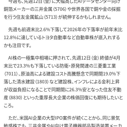
今週も、先週12日（金）に大幅高したAIデータセンター向け
銅箔メーカーの三井金属（5706）や世界各国で銅や金の採掘
を行う住友金属鉱山（5713）が続伸するかもしれません。
先週も前週末比2.6%下落して2026年の下落率が前年末比
12.8%に達しているトヨタ自動車など自動車株が底入れする
かも注目です。
AI株の一極集中相場に押されて、先週12日（金）終値が4月
末比で23.3%も下落している防衛・原発関連の三菱重工業
（7011）、原油高による建設コスト高騰懸念で同期間19.0%下
落した清水建設（1803）など建設株、インフレによる金利上昇
が収益負担になることで同期間に26.3%安となった住友不動
産（8830）といった重厚長大企業の株価回復にも期待したいと
ころ。
ただ、米国AI企業の大型IPO案件が続くことから、同じ景気
敏感株でも、三井金属やAI向け電子機器部品製造装置メーカ