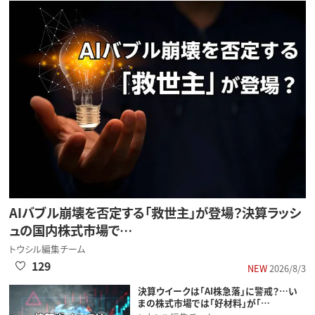
AIバブル崩壊を否定する「救世主」が登場？決算ラッシ
ュの国内株式市場で…
トウシル編集チーム
129
NEW
2026/8/3
決算ウイークは「AI株急落」に警戒？…い
まの株式市場では「好材料」が「…