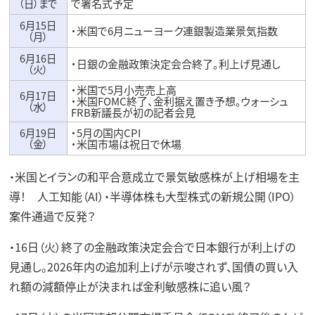
（日）まで
で署名式予定
6月15日
・米国で6月ニューヨーク連銀製造業景気指数
（月）
6月16日
・日銀の金融政策決定会合終了。利上げ見通し
（火）
・米国で5月小売売上高
6月17日
・米国FOMC終了、金利据え置き予想。ウォーシュ
（水）
FRB新議長が初の記者会見
6月19日
・5月の国内CPI
（金）
・米国市場は祝日で休場
・米国とイランの和平合意成立で景気敏感株が上げ相場を主
導！ 人工知能（AI）・半導体株も大型株式の新規公開（IPO）
案件通過で反発？
・16日（火）終了の金融政策決定会合で日本銀行が利上げの
見通し。2026年内の追加利上げが示唆されず、国債の買い入
れ額の減額停止が決まれば金利敏感株に追い風？