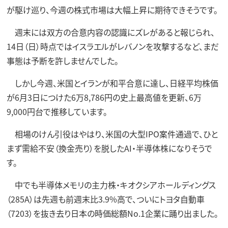
が駆け巡り、今週の株式市場は大幅上昇に期待できそうです。
週末には双方の合意内容の認識にズレがあると報じられ、
14日（日）時点ではイスラエルがレバノンを攻撃するなど、まだ
事態は予断を許しませんでした。
しかし今週、米国とイランが和平合意に達し、日経平均株価
が6月3日につけた6万8,786円の史上最高値を更新、6万
9,000円台で推移しています。
相場のけん引役はやはり、米国の大型IPO案件通過で、ひと
まず需給不安（換金売り）を脱したAI・半導体株になりそうで
す。
中でも半導体メモリの主力株・キオクシアホールディングス
（285A）は先週も前週末比3.9%高で、ついにトヨタ自動車
（7203）を抜き去り日本の時価総額No.1企業に踊り出ました。