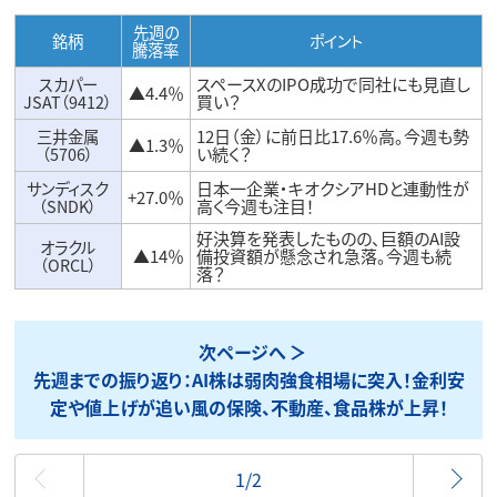
先週の
銘柄
ポイント
騰落率
スカパー
スペースXのIPO成功で同社にも見直し
▲4.4％
JSAT（9412）
買い？
三井金属
12日（金）に前日比17.6％高。今週も勢
▲1.3％
（5706）
い続く？
サンディスク
日本一企業・キオクシアHDと連動性が
+27.0％
（SNDK）
高く今週も注目！
好決算を発表したものの、巨額のAI設
オラクル
▲14％
備投資額が懸念され急落。今週も続
（ORCL）
落？
次ページへ
先週までの振り返り：AI株は弱肉強食相場に突入！金利安
定や値上げが追い風の保険、不動産、食品株が上昇！
最初
1/2