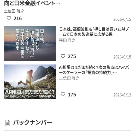
向と日米金融イベント…
土信田 雅之
216
2026/6/15
日本株、高値波乱も「押し目は買い」。AIブ
ームで日本の製造業に広がる恩…
窪田 真之
275
2026/6/15
AI相場はまだまだ続く？次の焦点はハイパ
ースケーラーの「投資の持続力」…
土信田 雅之
175
2026/6/12
バックナンバー