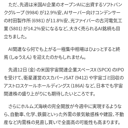
ただ、先週は米国AI企業のオープンAIに出資するソフトバン
クグループ（9984）が12.9%安、AIサーバー向けコンデンサー
の村田製作所（6981）が11.8%安、光ファイバーの古河電気工
業（5801）が14.2%安になるなど、大きく売られるAI銘柄も目
立ちました。
AI関連なら何でも上がる一極集中相場はひょっとすると終
焉（しゅうえん）を迎えたのかもしれません。
先週12日（金）の米国宇宙関連企業スペースX（SPCX）のIPO
を受けて、衛星運営のスカパーJSAT（9412）や宇宙ゴミ回収の
アストロスケールホールディングス（186A）など、日本でも宇宙
関連株の盛り上がりにも期待したいところです。
さらにホルムズ海峡の完全開放が今週中に実現するような
ら、自動車、化学、鉄鋼といった外需の景気敏感株や建設、不動
産など内需株の見直し買いで全面高の可能性も高まります。