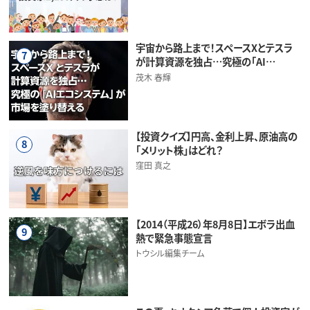
宇宙から路上まで！スペースXとテスラ
7
が計算資源を独占…究極の「AI…
茂木 春輝
【投資クイズ】円高、金利上昇、原油高の
8
「メリット株」はどれ？
窪田 真之
【2014（平成26）年8月8日】エボラ出血
9
熱で緊急事態宣言
トウシル編集チーム