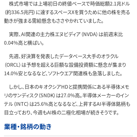
株式市場では上場初日の終値ベースで時価総額2.1兆ドル
（約336.5兆円）に達するスペースXを買うために他の株を売る
動きが強まる需給懸念もささやかれていました。
実際、AI関連の主力株エヌビディア（NVDA）は前週末比
0.04%高と横ばい。
先週、好決算を発表したデータベース大手のオラクル
（ORCL）は予想を超える巨額な設備投資額に懸念が集まり
14.0%安となるなど、ソフトウエア関連株も急落しました。
しかし、日本のキオクシアHDと提携関係にある半導体メモ
リのサンディスク（SNDK）は27.0%高。半導体メーカーのイン
テル（INTC）は25.6%高となるなど、上昇するAI半導体銘柄も
目立っており、今週もAI株の二極化相場が続きそうです。
業種・銘柄の動き