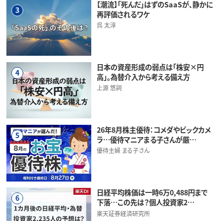
【潮流】「死んだ」はずのSaaSが、静かに
3
再評価されるワケ
呉 太淳
日本の資産形成の弱点は「株安×円
4
高」。為替介入から考える備え方
上源 悠詞
26年8月株主優待：コメダやビックカメ
5
ラ…優待マニアまる子さんが厳…
優待主婦 まる子さん
日経平均株価は一時6万0,488円まで
6
下落…この先は？個人投資家2…
楽天証券経済研究所