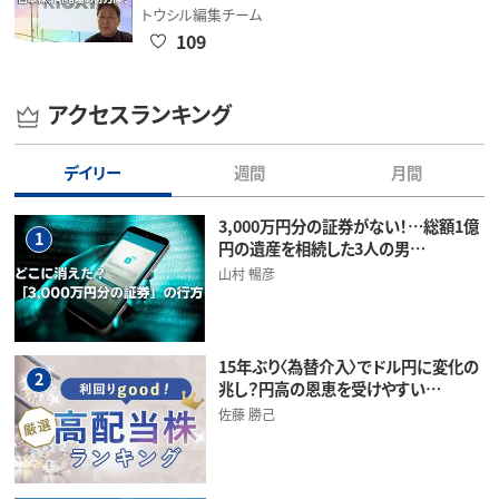
トウシル編集チーム
109
アクセスランキング
デイリー
週間
月間
3,000万円分の証券がない！…総額1億
1
円の遺産を相続した3人の男…
山村 暢彦
15年ぶり〈為替介入〉でドル円に変化の
2
兆し？円高の恩恵を受けやすい…
佐藤 勝己