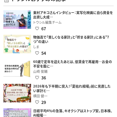
東村アキコさんインタビュー：実写化映画に自ら資金を
出資し大成…
トウシル編集チーム
67
物価高で「貧しくなる家計」と「貯まる家計」にある"7
つ"の違い
しま
54
60歳で定年を迎えたあとは、低賃金で再雇用…お金の
不安を盾に…
山崎 俊輔
36
2026年も下半期に突入！「夏枯れ相場」前に見直した
い家計と…
横田 健一
29
日経平均4％の急落、キオクシアはストップ安。日本株、
AI相場…