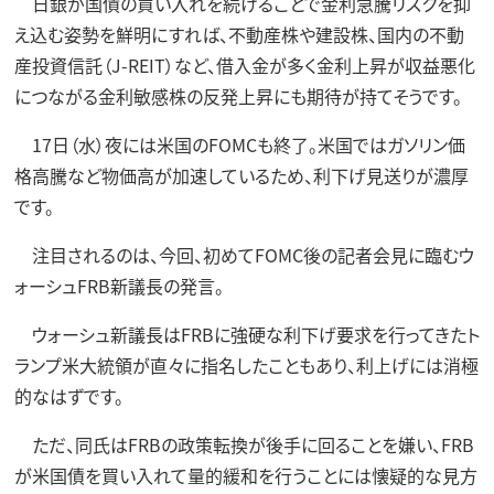
日銀が国債の買い入れを続けることで金利急騰リスクを抑
え込む姿勢を鮮明にすれば、不動産株や建設株、国内の不動
産投資信託（J-REIT）など、借入金が多く金利上昇が収益悪化
につながる金利敏感株の反発上昇にも期待が持てそうです。
17日（水）夜には米国のFOMCも終了。米国ではガソリン価
格高騰など物価高が加速しているため、利下げ見送りが濃厚
です。
注目されるのは、今回、初めてFOMC後の記者会見に臨むウ
ォーシュFRB新議長の発言。
ウォーシュ新議長はFRBに強硬な利下げ要求を行ってきたト
ランプ米大統領が直々に指名したこともあり、利上げには消極
的なはずです。
ただ、同氏はFRBの政策転換が後手に回ることを嫌い、FRB
が米国債を買い入れて量的緩和を行うことには懐疑的な見方