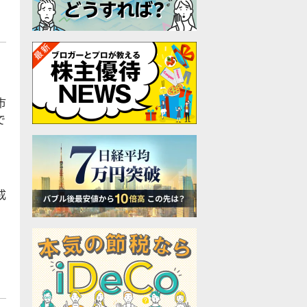
市
で
成