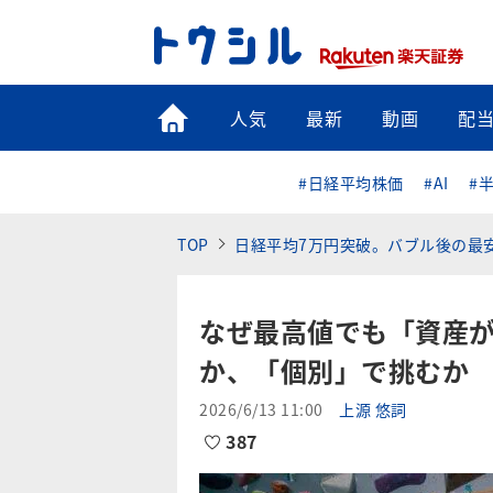
トップ
人気
最新
動画
配
#日経平均株価
#AI
#
TOP
日経平均7万円突破。バブル後の最
なぜ最高値でも「資産
か、「個別」で挑むか
2026/6/13 11:00
上源 悠詞
387