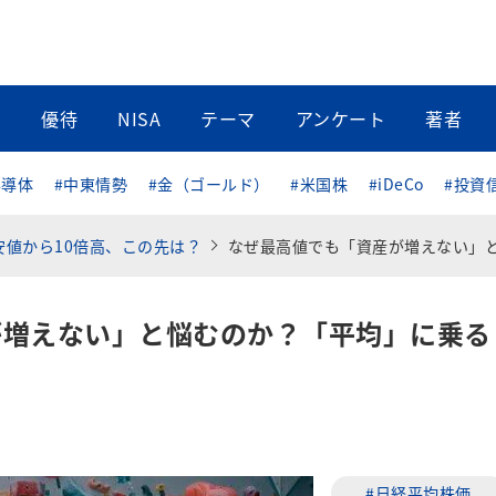
当
優待
NISA
テーマ
アンケート
著者
半導体
#中東情勢
#金（ゴールド）
#米国株
#iDeCo
#投資
安値から10倍高、この先は？
なぜ最高値でも「資産が増えない」と悩むのか？「平均」に乗るか、「個別」で挑む
が増えない」と悩むのか？「平均」に乗る
#日経平均株価