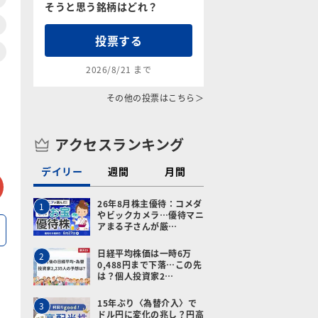
そうと思う銘柄はどれ？
投票する
2026/8/21 まで
その他の投票はこちら＞
アクセスランキング
デイリー
週間
月間
tter
メールで送る
26年8月株主優待：コメダ
1
やビックカメラ…優待マニ
アまる子さんが厳…
日経平均株価は一時6万
2
0,488円まで下落…この先
は？個人投資家2…
15年ぶり〈為替介入〉で
3
ドル円に変化の兆し？円高