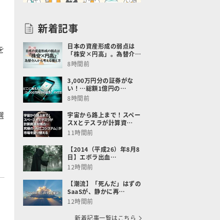
新着記事
日本の資産形成の弱点は
を
「株安×円高」。為替介…
8時間前
3,000万円分の証券がな
い！…総額1億円の…
8時間前
選
宇宙から路上まで！スペー
スXとテスラが計算資…
11時間前
【2014（平成26）年8月8
日】エボラ出血…
12時間前
【潮流】「死んだ」はずの
SaaSが、静かに再…
12時間前
新着記事一覧はこちら