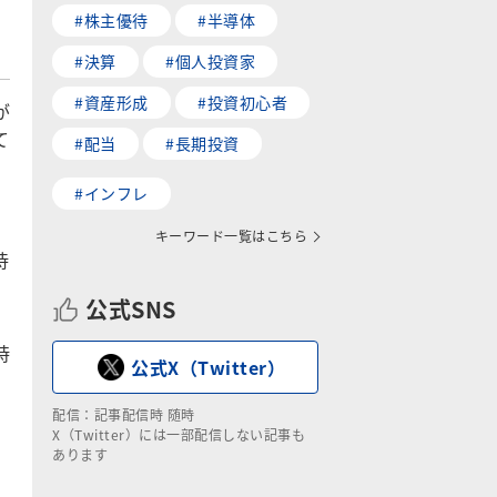
#株主優待
#半導体
#決算
#個人投資家
#資産形成
#投資初心者
が
て
#配当
#長期投資
#インフレ
キーワード一覧はこちら
待
公式SNS
時
公式X（Twitter）
配信：記事配信時 随時
X（Twitter）には一部配信しない記事も
あります