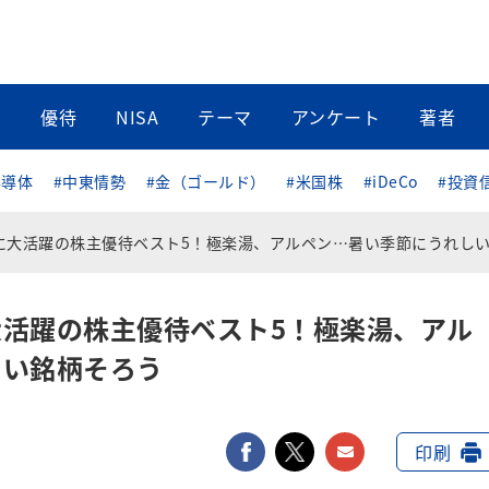
当
優待
NISA
テーマ
アンケート
著者
半導体
#中東情勢
#金（ゴールド）
#米国株
#iDeCo
#投資
大活躍の株主優待ベスト5！極楽湯、アルペン…暑い季節にうれしい銘柄そろ
活躍の株主優待ベスト5！極楽湯、アル
しい銘柄そろう
facebook
twitter
メールで送
印刷