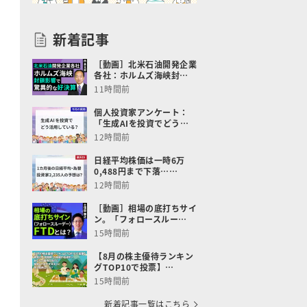
新着記事
［動画］北米石油開発企業
各社：ホルムズ海峡封…
11時間前
個人投資家アンケート：
「生成AIを投資でどう…
12時間前
日経平均株価は一時6万
0,488円まで下落……
12時間前
［動画］相場の底打ちサイ
ン。「フォロースルー…
15時間前
【8月の株主優待ランキン
グTOP10で投票】…
15時間前
新着記事一覧はこちら