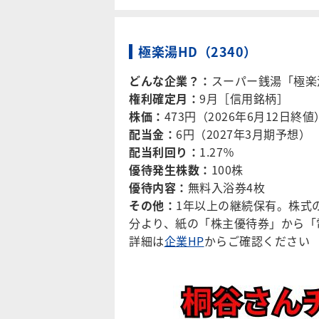
極楽湯HD（2340）
どんな企業？：
スーパー銭湯「極楽湯
権利確定月：
9月［信用銘柄］
株価：
473円（2026年6月12日終値
配当金：
6円（2027年3月期予想）
配当利回り：
1.27％
優待発生株数：
100株
優待内容：
無料入浴券4枚
その他：
1年以上の継続保有。株式の
分より、紙の「株主優待券」から「
詳細は
企業HP
からご確認ください