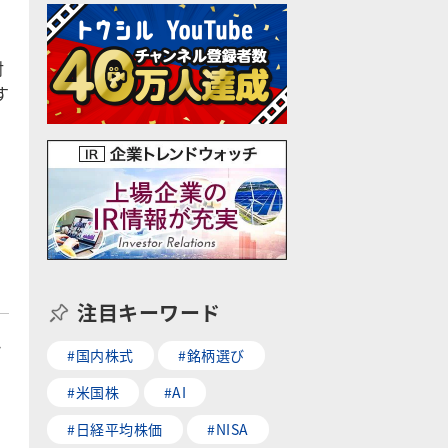
対
す
と
注目キーワード
れ
#国内株式
#銘柄選び
#米国株
#AI
#日経平均株価
#NISA