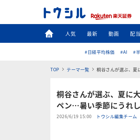
トップ
人気
最新
動画
配
#日経平均株価
#AI
#
TOP
テーマ一覧
桐谷さんが選ぶ、夏に
桐谷さんが選ぶ、夏に大
ペン…暑い季節にうれ
2026/6/19 15:00
トウシル編集チーム