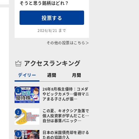
そうと思う銘柄はどれ？
投票する
2026/8/21 まで
その他の投票はこちら＞
アクセスランキング
デイリー
週間
月間
26年8月株主優待：コメダ
1
やビックカメラ…優待マニ
アまる子さんが厳…
この夏、キオクシア急落で
2
個人投資家が学んだこと…
自分は暴落パニック…
日本の米国債売却を避ける
3
ための協調介入