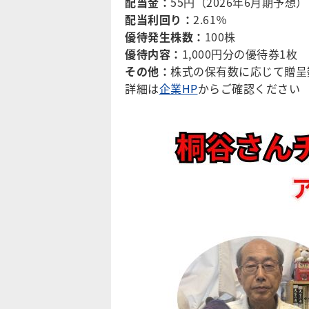
配当金：
55円（2026年6月期予想）
配当利回り：
2.61％
優待発生株数：
100株
優待内容：
1,000円分の優待券1枚
その他：
株式の保有数に応じて贈呈
詳細は
企業HP
からご確認ください