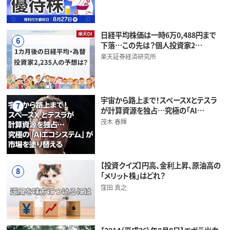
日経平均株価は一時6万0,488円まで
6
下落…この先は？個人投資家2…
楽天証券経済研究所
宇宙から路上まで！スペースXとテスラ
7
が計算資源を独占…究極の「AI…
茂木 春輝
【投資クイズ】円高、金利上昇、原油高の
8
「メリット株」はどれ？
窪田 真之