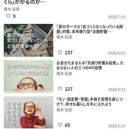
くら」かかるのか…
橋本 絵美
9
2026/7/10
「夏のボーナス！気づくとなくなっている問
題」対策。本多静六型「全額貯蓄…
橋本 絵美
157
2026/6/11
お金がたまる人の「先取り貯蓄＆投資」、た
まらない人の三つのNG習慣
橋本 絵美
127
2026/5/15
「モノ・固定費・常識」手放す習慣を身につ
けて、幸せな暮らしを手に入れよう
橋本 絵美
65
2026/5/13