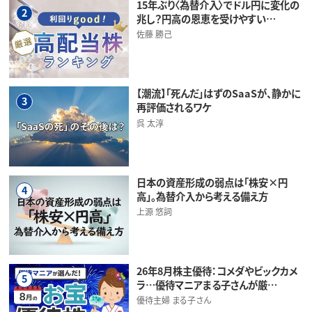
15年ぶり〈為替介入〉でドル円に変化の
2
兆し？円高の恩恵を受けやすい…
佐藤 勝己
【潮流】「死んだ」はずのSaaSが、静かに
3
再評価されるワケ
呉 太淳
日本の資産形成の弱点は「株安×円
4
高」。為替介入から考える備え方
上源 悠詞
26年8月株主優待：コメダやビックカメ
5
ラ…優待マニアまる子さんが厳…
優待主婦 まる子さん