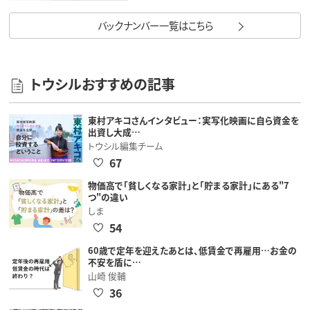
バックナンバー一覧はこちら
トウシルおすすめの記事
東村アキコさんインタビュー：実写化映画に自ら資金を
出資し大成…
トウシル編集チーム
67
物価高で「貧しくなる家計」と「貯まる家計」にある"7
つ"の違い
しま
54
60歳で定年を迎えたあとは、低賃金で再雇用…お金の
不安を盾に…
山崎 俊輔
36