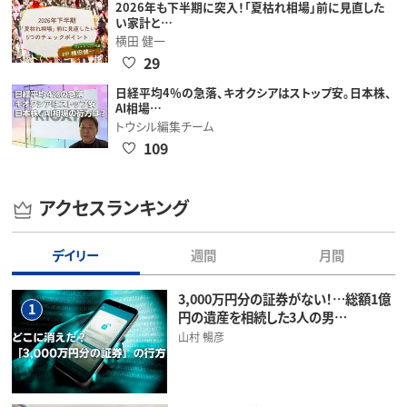
2026年も下半期に突入！「夏枯れ相場」前に見直した
い家計と…
横田 健一
29
日経平均4％の急落、キオクシアはストップ安。日本株、
AI相場…
トウシル編集チーム
109
アクセスランキング
デイリー
週間
月間
3,000万円分の証券がない！…総額1億
1
円の遺産を相続した3人の男…
山村 暢彦