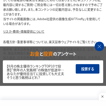
載内容に関するご質問・ご照会等には一切お答え致しかねますので予めご了
承お願い致します。また、本コンテンツの記載内容は、予告なしに変更するこ
とがあります。
当サイトの掲載画像には、Adobe社提供の画像生成AI「Firefly」を使用して
いる場合があります。
リスク・費用・情報提供について
各種方針・重要事項等については、楽天証券ウェブサイトをご覧ください。
商号等：楽天証券株式会社／金融商品取引業者 関東財務局長（金商）第195
お金
投資
と
のアンケート
号、商品先物取引業者
加入協会：日本証券業協会、一般社団法人金融先物取引業協会、日本商品
先物取引協会、一般社団法人第二種金融商品取引業協会、一般社団法人資
産運用業協会
【8月の株主優待ランキングTOP10で投
投票する
票】“例年の人気銘柄”の株価が低迷中…
Copyright©
あなたが優待目当てに投資しても大丈夫
1999-2026 Rakuten Securities, Inc. All
そうと思う銘柄はどれ？
Rights Reserved.