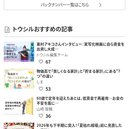
バックナンバー一覧はこちら
トウシルおすすめの記事
東村アキコさんインタビュー：実写化映画に自ら資金を
出資し大成…
トウシル編集チーム
67
物価高で「貧しくなる家計」と「貯まる家計」にある"7
つ"の違い
しま
53
60歳で定年を迎えたあとは、低賃金で再雇用…お金の
不安を盾に…
山崎 俊輔
36
2026年も下半期に突入！「夏枯れ相場」前に見直した