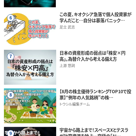
この夏、キオクシア急落で個人投資家が
6
学んだこと…自分は暴落パニック…
足立 武志
日本の資産形成の弱点は「株安×円
7
高」。為替介入から考える備え方
上源 悠詞
【8月の株主優待ランキングTOP10で投
8
票】“例年の人気銘柄”の株…
トウシル編集チーム
宇宙から路上まで！スペースXとテスラ
9
が計算資源を独占…究極の「AI…