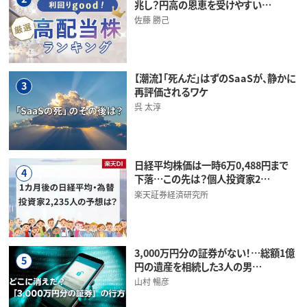
兆し？円高の恩恵を受けやすい…
佐藤 勝己
【潮流】「死んだ」はずのSaaSが、静かに
3
再評価されるワケ
呉 太淳
日経平均株価は一時6万0,488円まで
4
下落…この先は？個人投資家2…
楽天証券経済研究所
3,000万円分の証券がない！…総額1億
5
円の遺産を相続した3人の男…
山村 暢彦