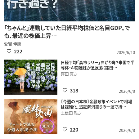
「ちゃんと」連動していた日経平均株価と名目GDP。で
も、最近の株価上昇…
愛宕 伸康
222
2026/6/10
日経平均「高市ラリー」曲がり角？米国で半
導体・AI関連株が急反落（窪田…
窪田 真之
318
2026/6/8
【今週の日本株】金融政策イベントで相場
は複雑化、追証解消売りの一巡で持…
土信田 雅之
220
2026/6/8