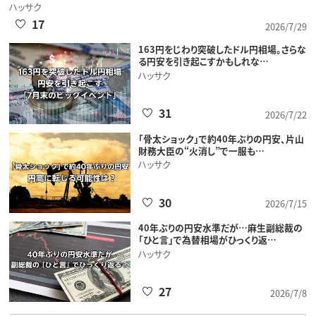
ハッサク
17
2026/7/29
163円をじわり突破したドル円相場。さらな
る円安を引き起こすかもしれな…
ハッサク
31
2026/7/22
「骨太ショック」で約40年ぶりの円安、片山
財務大臣の“火消し”で一服も…
ハッサク
30
2026/7/15
40年ぶりの円安水準だが…麻生副総裁の
「ひと言」で為替相場がひっくり返…
ハッサク
27
2026/7/8