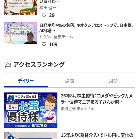
い家計と…
横田 健一
29
日経平均4％の急落、キオクシアはストップ安。日本株、
AI相場…
トウシル編集チーム
109
アクセスランキング
デイリー
週間
月間
26年8月株主優待：コメダやビックカメ
1
ラ…優待マニアまる子さんが厳…
優待主婦 まる子さん
15年ぶり〈為替介入〉でドル円に変化の
2