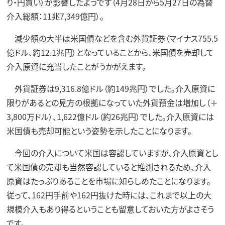
り・円買い）が影響したようです（4月28日から5月27日の為替
介入総額：11兆7,349億円）。
減少額の大半は米国債などを含む外貨証券（マイナス755.5
億ドル、約12.1兆円）となっていることから、米国債を売却して
介入原資に充当したことがうかがえます。
外貨証券は9,316.8億ドル（約149兆円）でした。介入原資に
限りがあるとの見方の根拠になっていた外貨預金は増加し（＋
3,800万ドル）、1,622億ドル（約26兆円）でした。介入原資には
米国債も売却可能という姿勢を示したことになります。
今回の介入について米国は容認していますが、介入原資とし
て米国債の売却も当然容認していると推測されるため、介入
原資はたっぷりあることを市場に知らしめたことになります。
従って、162円手前や162円抜けた時には、これまで以上の大
規模介入もあり得るということも留意しておいた方がよさそう
です。