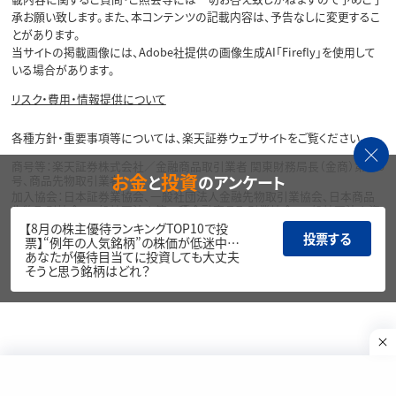
承お願い致します。また、本コンテンツの記載内容は、予告なしに変更するこ
とがあります。
当サイトの掲載画像には、Adobe社提供の画像生成AI「Firefly」を使用して
いる場合があります。
リスク・費用・情報提供について
各種方針・重要事項等については、楽天証券ウェブサイトをご覧ください。
商号等：楽天証券株式会社／金融商品取引業者 関東財務局長（金商）第195
お金
投資
と
のアンケート
号、商品先物取引業者
加入協会：日本証券業協会、一般社団法人金融先物取引業協会、日本商品
先物取引協会、一般社団法人第二種金融商品取引業協会、一般社団法人資
産運用業協会
【8月の株主優待ランキングTOP10で投
投票する
票】“例年の人気銘柄”の株価が低迷中…
Copyright©
あなたが優待目当てに投資しても大丈夫
1999-2026 Rakuten Securities, Inc. All
そうと思う銘柄はどれ？
Rights Reserved.