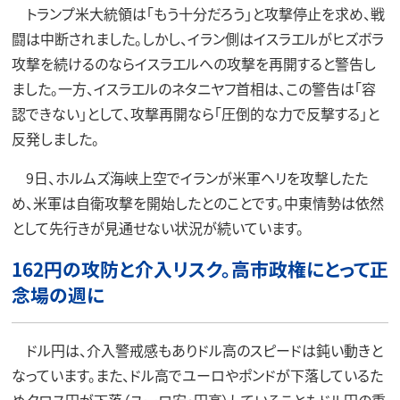
トランプ米大統領は「もう十分だろう」と攻撃停止を求め、戦
闘は中断されました。しかし、イラン側はイスラエルがヒズボラ
攻撃を続けるのならイスラエルへの攻撃を再開すると警告し
ました。一方、イスラエルのネタニヤフ首相は、この警告は「容
認できない」として、攻撃再開なら「圧倒的な力で反撃する」と
反発しました。
9日、ホルムズ海峡上空でイランが米軍ヘリを攻撃したた
め、米軍は自衛攻撃を開始したとのことです。中東情勢は依然
として先行きが見通せない状況が続いています。
162円の攻防と介入リスク。高市政権にとって正
念場の週に
ドル円は、介入警戒感もありドル高のスピードは鈍い動きと
なっています。また、ドル高でユーロやポンドが下落しているた
めクロス円が下落（ユーロ安・円高）していることもドル円の重