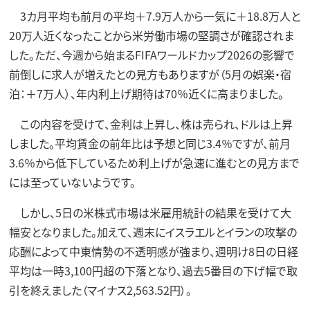
3カ月平均も前月の平均＋7.9万人から一気に＋18.8万人と
20万人近くなったことから米労働市場の堅調さが確認されま
した。ただ、今週から始まるFIFAワールドカップ2026の影響で
前倒しに求人が増えたとの見方もありますが（5月の娯楽・宿
泊：＋7万人）、年内利上げ期待は70％近くに高まりました。
この内容を受けて、金利は上昇し、株は売られ、ドルは上昇
しました。平均賃金の前年比は予想と同じ3.4％ですが、前月
3.6％から低下しているため利上げが急速に進むとの見方まで
には至っていないようです。
しかし、5日の米株式市場は米雇用統計の結果を受けて大
幅安となりました。加えて、週末にイスラエルとイランの攻撃の
応酬によって中東情勢の不透明感が強まり、週明け8日の日経
平均は一時3,100円超の下落となり、過去5番目の下げ幅で取
引を終えました（マイナス2,563.52円）。