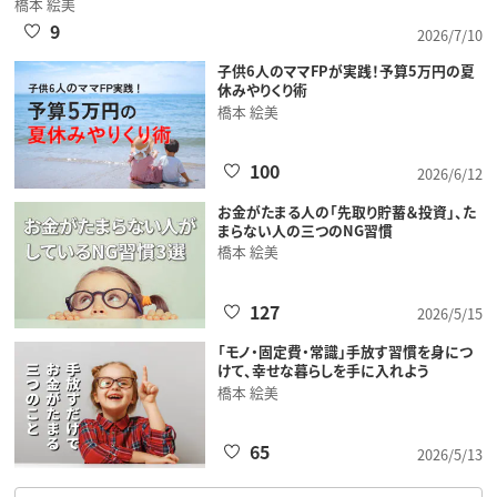
橋本 絵美
9
2026/7/10
子供6人のママFPが実践！予算5万円の夏
休みやりくり術
橋本 絵美
100
2026/6/12
お金がたまる人の「先取り貯蓄＆投資」、た
まらない人の三つのNG習慣
橋本 絵美
127
2026/5/15
「モノ・固定費・常識」手放す習慣を身につ
けて、幸せな暮らしを手に入れよう
橋本 絵美
65
2026/5/13