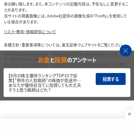
承お願い致します。また、本コンテンツの記載内容は、予告なしに変更するこ
とがあります。
当サイトの掲載画像には、Adobe社提供の画像生成AI「Firefly」を使用して
いる場合があります。
リスク・費用・情報提供について
各種方針・重要事項等については、楽天証券ウェブサイトをご覧ください。
商号等：楽天証券株式会社／金融商品取引業者 関東財務局長（金商）第195
お金
投資
と
のアンケート
号、商品先物取引業者
加入協会：日本証券業協会、一般社団法人金融先物取引業協会、日本商品
先物取引協会、一般社団法人第二種金融商品取引業協会、一般社団法人資
産運用業協会
【8月の株主優待ランキングTOP10で投
投票する
票】“例年の人気銘柄”の株価が低迷中…
Copyright©
あなたが優待目当てに投資しても大丈夫
1999-2026 Rakuten Securities, Inc. All
そうと思う銘柄はどれ？
Rights Reserved.