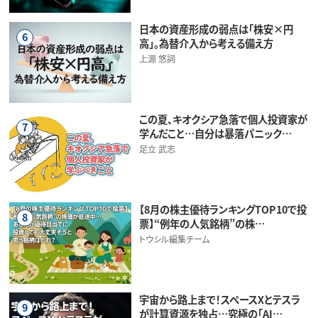
日本の資産形成の弱点は「株安×円
6
高」。為替介入から考える備え方
上源 悠詞
この夏、キオクシア急落で個人投資家が
7
学んだこと…自分は暴落パニック…
足立 武志
【8月の株主優待ランキングTOP10で投
8
票】“例年の人気銘柄”の株…
トウシル編集チーム
宇宙から路上まで！スペースXとテスラ
9
が計算資源を独占…究極の「AI…