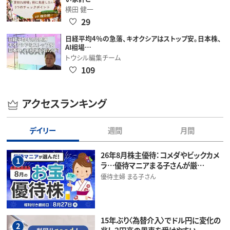
横田 健一
29
日経平均4％の急落、キオクシアはストップ安。日本株、
AI相場…
トウシル編集チーム
109
アクセスランキング
デイリー
週間
月間
26年8月株主優待：コメダやビックカメ
1
ラ…優待マニアまる子さんが厳…
優待主婦 まる子さん
15年ぶり〈為替介入〉でドル円に変化の
2