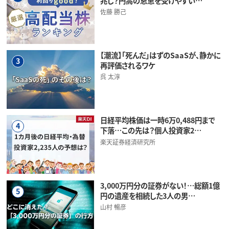
兆し？円高の恩恵を受けやすい…
佐藤 勝己
【潮流】「死んだ」はずのSaaSが、静かに
3
再評価されるワケ
呉 太淳
日経平均株価は一時6万0,488円まで
4
下落…この先は？個人投資家2…
楽天証券経済研究所
3,000万円分の証券がない！…総額1億
5
円の遺産を相続した3人の男…
山村 暢彦