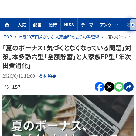
人気
配当
優待
NISA
テーマ
アンケート
著者
TOP
年間10万円差がつく！大家族FPのお金の整理術
「夏のボーナス！気づくとなくなっている問題」対策。本多静六型「全額貯蓄」と大家族FP型「年次出費消化」
「夏のボーナス！気づくとなくなっている問題」対
策。本多静六型「全額貯蓄」と大家族FP型「年次
出費消化」
2026/6/11 11:00
橋本 絵美
157