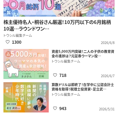
株主優待名人・桐谷さん厳選！10万円以下の6月銘柄
10選…ラウンドワン…
トウシル編集チーム
1300
2026/6/8
資産5,000万円突破！二人の子供の教育資
金の進捗は？元証券ウーマン投…
トウシル編集チーム
718
2026/6/7
算数ドリルは即終了！在学中に公認会計士
資格を取得！税理士投資家・足立武…
トウシル編集チーム
943
2026/5/31