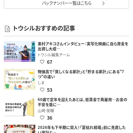
バックナンバー一覧はこちら
トウシルおすすめの記事
東村アキコさんインタビュー：実写化映画に自ら資金を
出資し大成…
トウシル編集チーム
67
物価高で「貧しくなる家計」と「貯まる家計」にある"7
つ"の違い
しま
53
60歳で定年を迎えたあとは、低賃金で再雇用…お金の
不安を盾に…
山崎 俊輔
36
2026年も下半期に突入！「夏枯れ相場」前に見直した
い家計と…