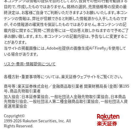
本コンテンツは情報の提供を目的としており、投資その他の行動を勧誘する
目的で、作成したものではありません。銘柄の選択、売買価格等の投資の最
終決定は、お客様ご自身でご判断いただきますようお願いいたします。本コン
テンツの情報は、弊社が信頼できると判断した情報源から入手したものです
が、その情報源の確実性を保証したものではありません。本コンテンツの記
載内容に関するご質問・ご照会等には一切お答え致しかねますので予めご了
承お願い致します。また、本コンテンツの記載内容は、予告なしに変更するこ
とがあります。
当サイトの掲載画像には、Adobe社提供の画像生成AI「Firefly」を使用して
いる場合があります。
リスク・費用・情報提供について
各種方針・重要事項等については、楽天証券ウェブサイトをご覧ください。
商号等：楽天証券株式会社／金融商品取引業者 関東財務局長（金商）第195
号、商品先物取引業者
加入協会：日本証券業協会、一般社団法人金融先物取引業協会、日本商品
先物取引協会、一般社団法人第二種金融商品取引業協会、一般社団法人資
産運用業協会
Copyright©
1999-2026 Rakuten Securities, Inc. All
Rights Reserved.