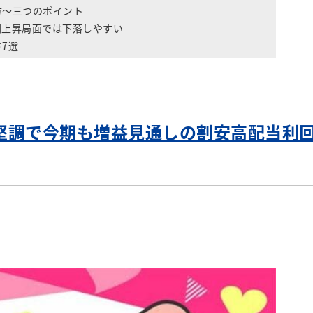
方～三つのポイント
利上昇局面では下落しやすい
7選
価堅調で今期も増益見通しの割安高配当利