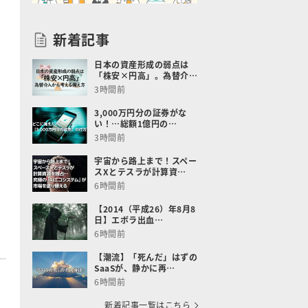
新着記事
日本の資産形成の弱点は
「株安×円高」。為替介…
3時間前
3,000万円分の証券がな
い！…総額1億円の…
3時間前
宇宙から路上まで！スペー
スXとテスラが計算資…
6時間前
【2014（平成26）年8月8
日】エボラ出血…
6時間前
【潮流】「死んだ」はずの
SaaSが、静かに再…
6時間前
新着記事一覧はこちら