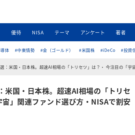
当
優待
NISA
テーマ
アンケート
著者
半導体
#中東情勢
#金（ゴールド）
#米国株
#iDeCo
#投資
本株。超速AI相場の「トリセツ」は？・ 今注目の「宇宙」関連ファンド選び方・NISAで割安高配当な中小型
：米国・日本株。超速AI相場の「トリセ
宇宙」関連ファンド選び方・NISAで割安