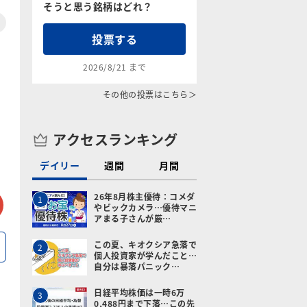
そうと思う銘柄はどれ？
投票する
2026/8/21 まで
その他の投票はこちら＞
アクセスランキング
デイリー
週間
月間
tter
メールで送る
26年8月株主優待：コメダ
1
やビックカメラ…優待マニ
アまる子さんが厳…
この夏、キオクシア急落で
2
個人投資家が学んだこと…
自分は暴落パニック…
日経平均株価は一時6万
3
0,488円まで下落…この先