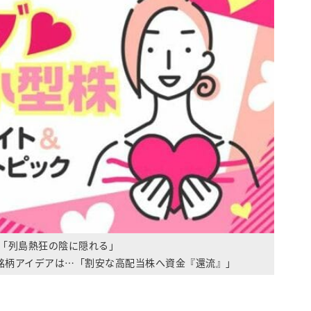
「列島熱狂の陰に隠れる」
の銘柄アイデアは…「割安な高配当株へ資金『還流』」