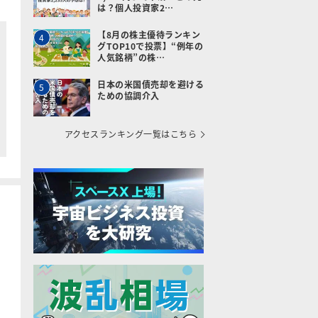
は？個人投資家2…
【8月の株主優待ランキン
4
グTOP10で投票】“例年の
人気銘柄”の株…
日本の米国債売却を避ける
5
ための協調介入
アクセスランキング一覧はこちら