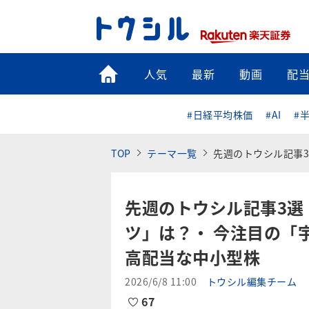
トップ
人気
最新
動画
配
#日経平均株価
#AI
#
TOP
テーマ一覧
先週のトウシル記事3選：米国・日
先週のトウシル記事3選
ツ」は？・ 今注目の「
高配当な中小型株
2026/6/8 11:00
トウシル編集チーム
67