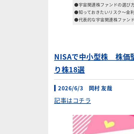
●宇宙関連株ファンドの選び
●知っておきたいリスク～金
●代表的な宇宙関連株ファンド
NISAで中小型株 株
り株18選
2026/6/3 岡村 友哉
記事はコチラ