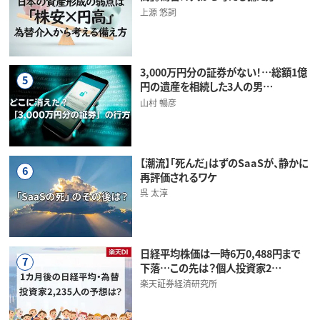
上源 悠詞
3,000万円分の証券がない！…総額1億
5
円の遺産を相続した3人の男…
山村 暢彦
【潮流】「死んだ」はずのSaaSが、静かに
6
再評価されるワケ
呉 太淳
日経平均株価は一時6万0,488円まで
7
下落…この先は？個人投資家2…
楽天証券経済研究所