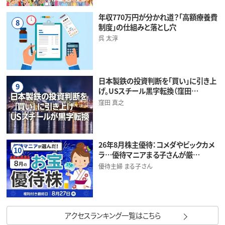
年収770万円が分かれ道？「高額療養費
8
制度」の仕組みと落とし穴
呉 太淳
日本製鉄の投資判断を「買い」に引き上
9
げ。USスチール黒字転換（窪田…
窪田 真之
26年8月株主優待：コメダやビックカメ
10
ラ…優待マニアまる子さんが厳…
優待主婦 まる子さん
アクセスランキング一覧はこちら