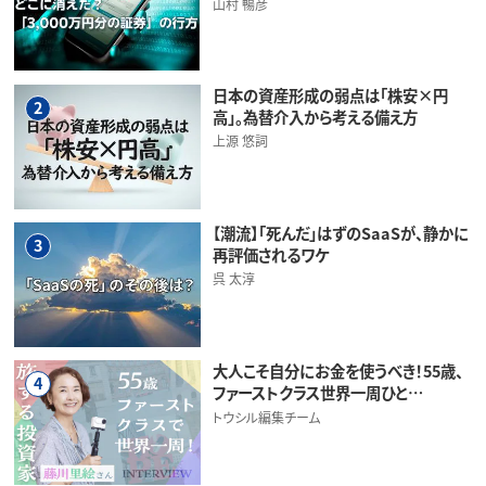
山村 暢彦
日本の資産形成の弱点は「株安×円
2
高」。為替介入から考える備え方
上源 悠詞
【潮流】「死んだ」はずのSaaSが、静かに
3
再評価されるワケ
呉 太淳
大人こそ自分にお金を使うべき！55歳、
4
ファーストクラス世界一周ひと…
トウシル編集チーム