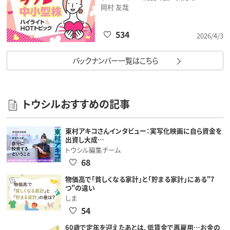
岡村 友哉
534
2026/4/3
バックナンバー一覧はこちら
トウシルおすすめの記事
東村アキコさんインタビュー：実写化映画に自ら資金を
出資し大成…
トウシル編集チーム
68
物価高で「貧しくなる家計」と「貯まる家計」にある"7
つ"の違い
しま
54
60歳で定年を迎えたあとは、低賃金で再雇用…お金の