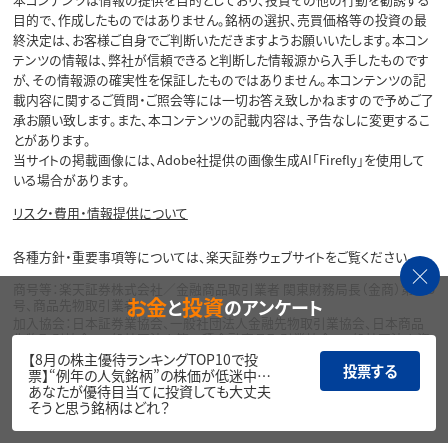
目的で、作成したものではありません。銘柄の選択、売買価格等の投資の最
終決定は、お客様ご自身でご判断いただきますようお願いいたします。本コン
テンツの情報は、弊社が信頼できると判断した情報源から入手したものです
が、その情報源の確実性を保証したものではありません。本コンテンツの記
載内容に関するご質問・ご照会等には一切お答え致しかねますので予めご了
承お願い致します。また、本コンテンツの記載内容は、予告なしに変更するこ
とがあります。
当サイトの掲載画像には、Adobe社提供の画像生成AI「Firefly」を使用して
いる場合があります。
リスク・費用・情報提供について
各種方針・重要事項等については、楽天証券ウェブサイトをご覧ください。
商号等：楽天証券株式会社／金融商品取引業者 関東財務局長（金商）第195
お金
投資
と
のアンケート
号、商品先物取引業者
加入協会：日本証券業協会、一般社団法人金融先物取引業協会、日本商品
先物取引協会、一般社団法人第二種金融商品取引業協会、一般社団法人資
産運用業協会
【8月の株主優待ランキングTOP10で投
投票する
票】“例年の人気銘柄”の株価が低迷中…
Copyright©
あなたが優待目当てに投資しても大丈夫
1999-2026 Rakuten Securities, Inc. All
そうと思う銘柄はどれ？
Rights Reserved.