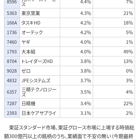
8596
4.4％
7％
ス
5363
東京窯業
4.3％
21％
166A
タスキHD
4.2％
18％
1736
オーテック
4.2％
5％
7460
ヤギ
4.0％
1％
1793
大本組
4.0％
49％
8704
トレイダーズHD
3.8％
13％
9028
ゼロ
3.8％
0％
4832
JFEシステムズ
3.7％
3％
三精テクノロジー
6357
3.5％
4％
ズ
7287
日精機
3.4％
22％
2393
日本ケアサプライ
3.1％
2％
東証スタンダード市場、東証グロース市場に上場する時価総
額300億円以上の銘柄のうち、業績面で不安の無い（今期最終