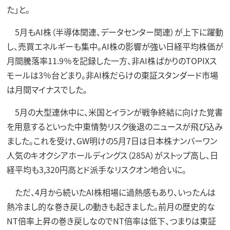
た」と。
5月もAI株（半導体関連、データセンター関連）が上下に躍動
し、売買エネルギーも集中。AI株の影響が強い日経平均株価が
月間騰落率11.9％を記録した一方、非AI株ばかりのTOPIXス
モールは3％台どまり。非AI株だらけの東証スタンダード市場
は月間マイナスでした。
5月の大型連休中に、米国とイランが戦争終結に向けた覚書
を用意するといった中東情勢リスク後退のニュースが飛び込み
ました。これを受け、GW明けの5月7日は日本株ナンバーワン
人気のキオクシアホールディングス（285A）がストップ高し、日
経平均も3,320円高とド派手なリスクオン地合いに。
ただ、4月から続いたAI株相場に過熱感もあり、いったんは
熱冷まし的な巻き戻しの動きも起きました。前月の歴史的な
NT倍率上昇の巻き戻しなのでNT倍率は低下、つまりは東証