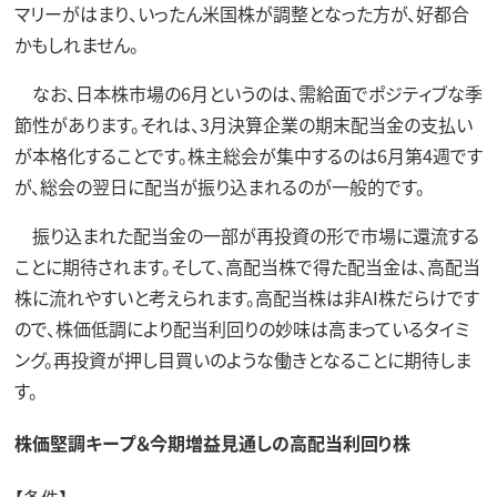
マリーがはまり、いったん米国株が調整となった方が、好都合
かもしれません。
なお、日本株市場の6月というのは、需給面でポジティブな季
節性があります。それは、3月決算企業の期末配当金の支払い
が本格化することです。株主総会が集中するのは6月第4週です
が、総会の翌日に配当が振り込まれるのが一般的です。
振り込まれた配当金の一部が再投資の形で市場に還流する
ことに期待されます。そして、高配当株で得た配当金は、高配当
株に流れやすいと考えられます。高配当株は非AI株だらけです
ので、株価低調により配当利回りの妙味は高まっているタイミ
ング。再投資が押し目買いのような働きとなることに期待しま
す。
株価堅調キープ＆今期増益見通しの高配当利回り株
【条件】