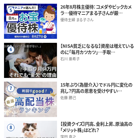
26年8月株主優待：コメダやビックカメ
5
ラ…優待マニアまる子さんが厳…
優待主婦 まる子さん
【NISA貧乏になるな】資産は増えている
6
のに「毎月カツカツ」…手取…
石川 亜希子
15年ぶり〈為替介入〉でドル円に変化の
7
兆し？円高の恩恵を受けやすい…
佐藤 勝己
【投資クイズ】円高、金利上昇、原油高の
8
「メリット株」はどれ？
窪田 真之