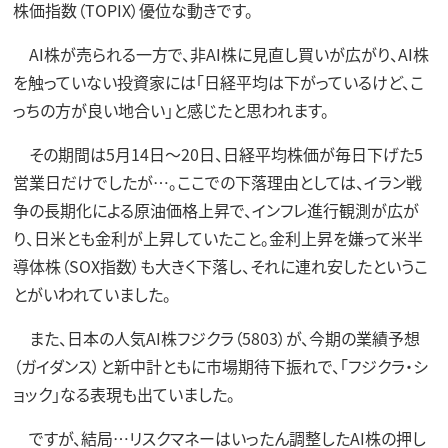
株価指数（TOPIX）優位な動きです。
AI株が売られる一方で、非AI株に見直し買いが広がり、AI株
を触っていない投資家には「日経平均は下がっているけど、こ
っちの方が良い地合い」と感じたと思われます。
その期間は5月14日～20日、日経平均株価が毎日下げた5
営業日だけでしたが…。ここでの下落理由としては、イラン戦
争の長期化による原油価格上昇で、インフレ進行観測が広が
り、日米とも金利が上昇していたこと。金利上昇を嫌って米半
導体株（SOX指数）も大きく下落し、それに連れ安したというこ
とがいわれていました。
また、日本の人気AI株フジクラ（5803）が、今期の業績予想
（ガイダンス）と新中計ともに市場期待下振れで、「フジクラ・シ
ョック」なる表現も出ていました。
ですが、結局…リスクマネーはいったん調整したAI株の押し