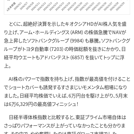
とくに、超絶好決算を示したキオクシアHDがAI株人気を盛
り上げ、アーム・ホールディングス（ARM）の株価急騰でNAVが
急上昇したソフトバンクグループ（9984）も暴騰。ソフトバンクグ
ループがトヨタ自動車（7203）の時価総額を抜きにかかり、日
経平均ウエートもアドバンテスト（6857）を抜いてトップに浮
上。
AI株のパワーで指数を持ち上げ、指数が最高値を付けること
でショートカバーも誘発するすさまじいモメンタム相場になり
ました。日経平均株価でいえば、6万円台を駆け上がり、5月末
は6万6,329円の最高値フィニッシュ！
日経半導体株指数と比較すると、東証プライム市場自体は
さっぱりパフォーマンスが上がっていなかったことも分かりま
す。その中で、やや奮闘したのは東証グロース市場でした。