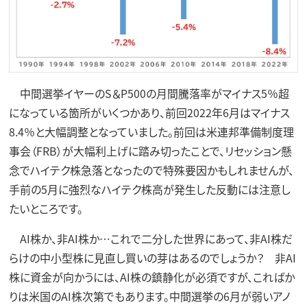
中間選挙イヤーのS＆P500の月間騰落率がマイナス5％超
になっている箇所がいくつかあり、前回2022年6月はマイナス
8.4％と大幅調整となっていました。前回は米連邦準備制度理
事会（FRB）が大幅利上げに踏み切ったことで、リセッション懸
念でハイテク株急落となったので特殊要因かもしれませんが、
手前の5月に強烈なハイテク株高が発生した反動には注意し
たいところです。
AI株か、非AI株か…これで二分した世界にあって、非AI株だ
らけの中小型株に見直し買いの芽はあるのでしょうか？ 非AI
株に資金が向かうには、AI株の鎮静化が必須ですが、こればか
りは米国のAI株次第でもあります。中間選挙の6月が弱いアノ