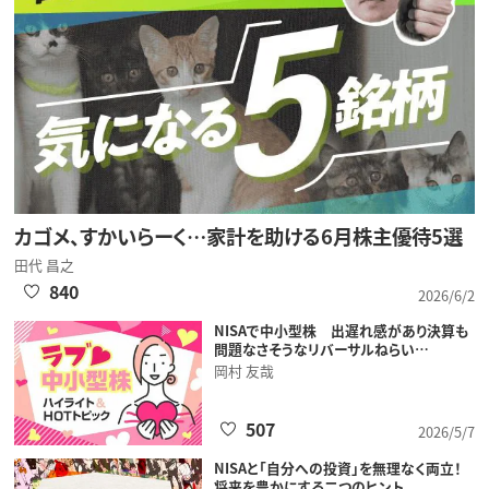
カゴメ、すかいらーく…家計を助ける6月株主優待5選
田代 昌之
840
2026/6/2
NISAで中小型株 出遅れ感があり決算も
問題なさそうなリバーサルねらい…
岡村 友哉
507
2026/5/7
NISAと「自分への投資」を無理なく両立！
将来を豊かにする二つのヒント