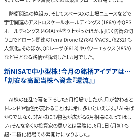
防衛関連の枠組み、そしてスペースXの上場ニュースなどで
宇宙関連のアストロスケールホールディングス（186A）やQPS
ホールディングス（464A）が盛り上がったほか、同じく防衛の切
り口でドローン関連のTerra Drone（278A）やACSL（6232）も
人気化。そのほか、QDレーザ（6613）やパワーエックス（485A）
など柱となる銘柄が循環した1カ月でした。
新NISAで中小型株！今月の銘柄アイデアは…
「割安な高配当株へ資金『還流』」
AI株の狂乱で幕を下ろした5月相場でしたが、月が替わると
トレンドや物色が変わることは非常に多いといえます。「AI株ば
かりではなく、非AI株にも物色が広がる6月相場になってほし
い」そんな多くの投資家の思いとは裏腹に、6月1日（月初）も
超・二極化相場での幕開けになりました。