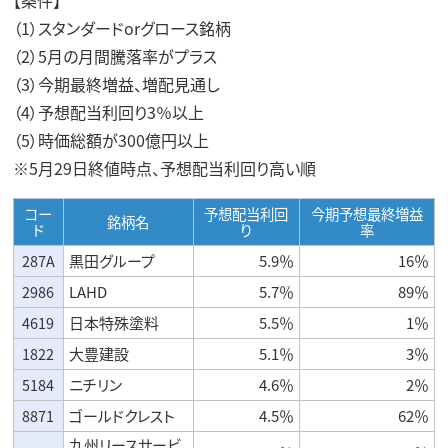
（1）スタンダードorグロース銘柄
（2）5月の月間騰落率がプラス
（3）今期最終増益、増配見通し
（4）予想配当利回り3％以上
（5）時価総額が300億円以上
※5月29日終値時点、予想配当利回り高い順
コー
予想配当利回
今期予想最終増益
銘柄名
ド
り
率
287A
黒田グループ
5.9％
16％
2986
LAHD
5.7％
89％
4619
日本特殊塗料
5.5％
1％
1822
大豊建設
5.1％
3％
5184
ニチリン
4.6％
2％
8871
ゴールドクレスト
4.5％
62％
九州リースサービ