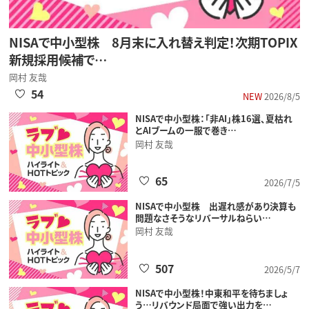
NISAで中小型株 8月末に入れ替え判定！次期TOPIX
新規採用候補で…
岡村 友哉
54
NEW
2026/8/5
NISAで中小型株：「非AI」株16選、夏枯れ
とAIブームの一服で巻き…
岡村 友哉
65
2026/7/5
NISAで中小型株 出遅れ感があり決算も
問題なさそうなリバーサルねらい…
岡村 友哉
507
2026/5/7
NISAで中小型株！中東和平を待ちましょ
う…リバウンド局面で強い出力を…