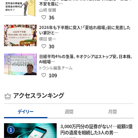
不安を盾に…
山崎 俊輔
36
2026年も下半期に突入！「夏枯れ相場」前に見直した
い家計と…
横田 健一
30
日経平均4％の急落、キオクシアはストップ安。日本株、
AI相場…
トウシル編集チーム
109
アクセスランキング
デイリー
週間
月間
3,000万円分の証券がない！…総額1億
1
円の遺産を相続した3人の男…