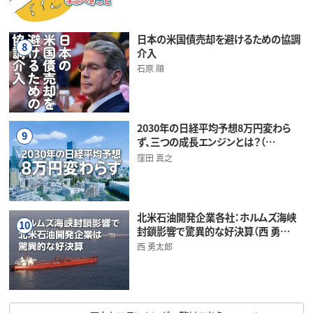
日本の米国債売却を避けるための協調
8
介入
石原 順
2030年の日経平均予想8万円変わら
9
ず、三つの成長エンジンとは？（…
窪田 真之
北米石油開発企業各社：ホルムズ海峡
10
封鎖影響で驚異的な好決算（西 勇…
西 勇太郎