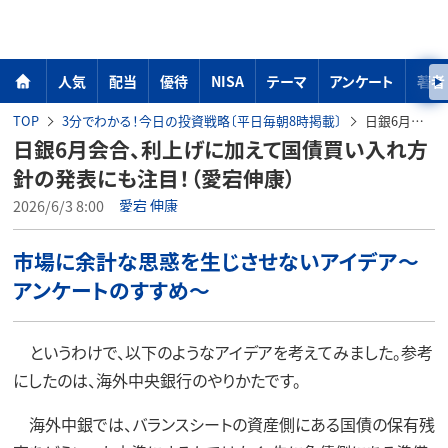
人気
配当
優待
NISA
テーマ
アンケート
著者
TOP
3分でわかる！今日の投資戦略〔平日毎朝8時掲載〕
日銀6月会合、利上げに加えて国債買い入れ方針の発表にも注目！（愛宕伸康）
日銀6月会合、利上げに加えて国債買い入れ方
針の発表にも注目！（愛宕伸康）
2026/6/3 8:00
愛宕 伸康
市場に余計な思惑を生じさせないアイデア～
アンケートのすすめ～
というわけで、以下のようなアイデアを考えてみました。参考
にしたのは、海外中央銀行のやりかたです。
海外中銀では、バランスシートの資産側にある国債の保有残