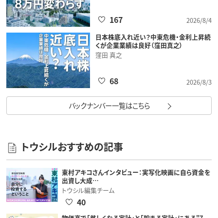
167
2026/8/4
日本株底入れ近い？中東危機・金利上昇続
くが企業業績は良好（窪田真之）
窪田 真之
68
2026/8/3
バックナンバー一覧はこちら
トウシルおすすめの記事
東村アキコさんインタビュー：実写化映画に自ら資金を
出資し大成…
トウシル編集チーム
40
物価高で「貧しくなる家計」と「貯まる家計」にある"7