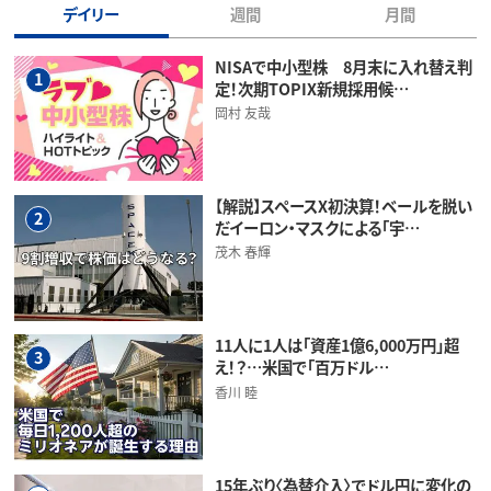
デイリー
週間
月間
NISAで中小型株 8月末に入れ替え判
1
定！次期TOPIX新規採用候…
岡村 友哉
【解説】スペースX初決算！ベールを脱い
2
だイーロン・マスクによる「宇…
茂木 春輝
11人に1人は「資産1億6,000万円」超
3
え！？…米国で「百万ドル…
香川 睦
15年ぶり〈為替介入〉でドル円に変化の