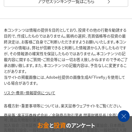
アクセスランキング一覧はこちら
本コンテンツは情報の提供を目的としており、投資その他の行動を勧誘する
目的で、作成したものではありません。銘柄の選択、売買価格等の投資の最
終決定は、お客様ご自身でご判断いただきますようお願いいたします。本コン
テンツの情報は、弊社が信頼できると判断した情報源から入手したものです
が、その情報源の確実性を保証したものではありません。本コンテンツの記
載内容に関するご質問・ご照会等には一切お答え致しかねますので予めご了
承お願い致します。また、本コンテンツの記載内容は、予告なしに変更するこ
とがあります。
当サイトの掲載画像には、Adobe社提供の画像生成AI「Firefly」を使用して
いる場合があります。
リスク・費用・情報提供について
各種方針・重要事項等については、楽天証券ウェブサイトをご覧ください。
商号等：楽天証券株式会社／金融商品取引業者 関東財務局長（金商）第195
号、商品先物取引業者
お金
投資
と
のアンケート
加入協会：日本証券業協会、一般社団法人金融先物取引業協会、日本商品
先物取引協会、一般社団法人第二種金融商品取引業協会、一般社団法人資