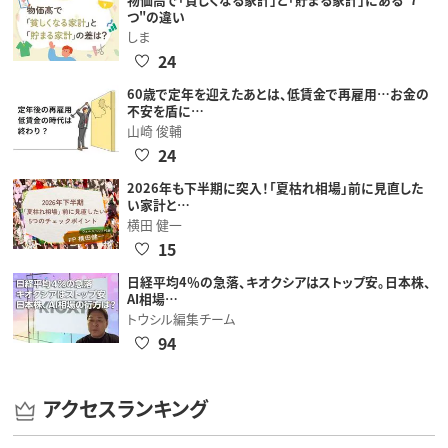
つ"の違い
しま
24
60歳で定年を迎えたあとは、低賃金で再雇用…お金の
不安を盾に…
山崎 俊輔
24
2026年も下半期に突入！「夏枯れ相場」前に見直した
い家計と…
横田 健一
15
日経平均4％の急落、キオクシアはストップ安。日本株、
AI相場…
トウシル編集チーム
94
アクセスランキング