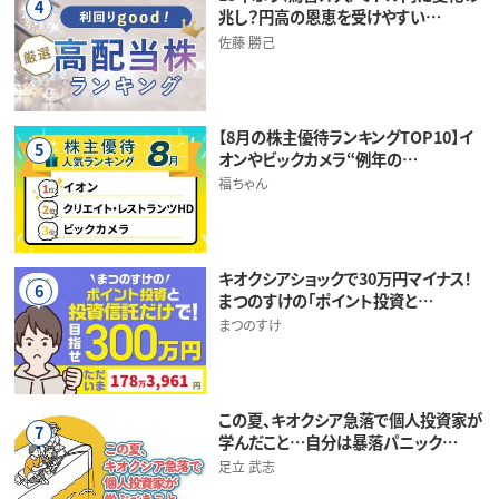
4
兆し？円高の恩恵を受けやすい…
佐藤 勝己
【8月の株主優待ランキングTOP10】イ
5
オンやビックカメラ“例年の…
福ちゃん
キオクシアショックで30万円マイナス！
6
まつのすけの「ポイント投資と…
まつのすけ
この夏、キオクシア急落で個人投資家が
7
学んだこと…自分は暴落パニック…
足立 武志