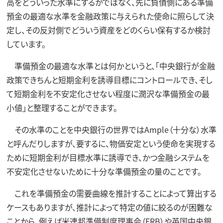
高をどういった水準にするかではなく、先に負債側にある準備
預金の最適な水準を金融政策に与えられた使命に照らして決
定し、その反対側でどういう資産をどのくらい保有するか検討
しています。
準備預金の最適な水準とは何かというと、「中央銀行が金融
政策できちんと短期金利を誘導目標にコントロールでき、そし
て短期金利を不安定化させない程度に潤沢な準備預金の最
小値」と整理することができます。
その水準のことを中央銀行の世界ではAmple（十分な）水準
と呼んだりしますが、要するに、物価安定という使命を実現する
ために短期金利が目標水準に誘導でき、かつ金融システムを
不安定化させないために十分な準備預金の量のことです。
これを準備預金の需要曲線を推計することによって算出する
ケースもありますが、推計によって特定の値に絞るのが困難な
ことから、例えば米連邦準備制度理事会（FRB）や英国中央銀