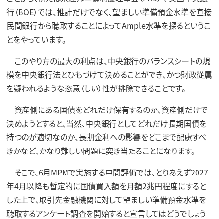
行（BOE）では、推計だけでなく、望ましい準備預金水準を直接
民間銀行から聴取することによってAmple水準を探るというこ
とをやっています。
このやり方の最大の利点は、中央銀行のバランスシートの規
模を中央銀行法とひもづけて決めることができ、かつ財政従属
を疑われるような恣意（しい）性が排除できることです。
資産側にある国債をどれだけ保有するのか、資産側だけで
決めようとすると、当然、中央銀行としてどれだけ長期国債を
持つのが適切なのか、長期金利への影響をどこまで配慮すべ
きかなど、かなり難しい問題に突き当たることになります。
そこで、6月MPMで実施する中間評価では、とりあえず2027
年4月以降も暫定的に国債買入額を月額2兆円程度にすると
した上で、取引先金融機関に対して望ましい準備預金水準を
聴取するアンケート調査を開始すると宣言してはどうでしょう