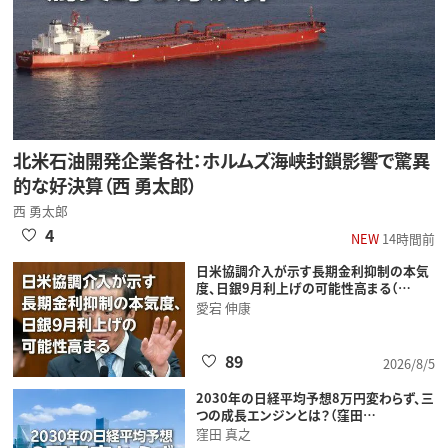
北米石油開発企業各社：ホルムズ海峡封鎖影響で驚異
的な好決算（西 勇太郎）
西 勇太郎
4
NEW
14時間前
日米協調介入が示す長期金利抑制の本気
度、日銀9月利上げの可能性高まる（…
愛宕 伸康
89
2026/8/5
2030年の日経平均予想8万円変わらず、三
つの成長エンジンとは？（窪田…
窪田 真之