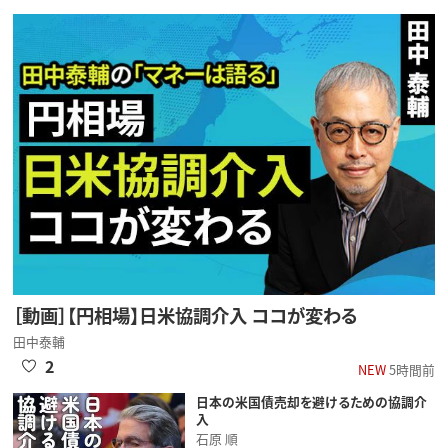
［動画］【円相場】日米協調介入 ココが変わる
田中泰輔
2
NEW
5時間前
日本の米国債売却を避けるための協調介
入
石原 順