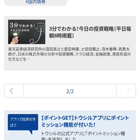
#国内債券
3分でわかる！今日の投資戦略〔平日毎
朝8時掲載〕
楽天証券経済研究所の窪田真之と愛宕伸康、土信田雅之、茂木春輝、西勇太
郎が、日米の株式市場の分析や投資戦略、マクロ経済、金融政策、資産形成の
仕方などを…
前へ
2/2
【ポイントGET】トウシルアプリにポイント
アプリで投資を学
ミッション機能が付いた！
ぼう
トウシルの公式アプリに「ポイントミッション機
能」を追加しました。