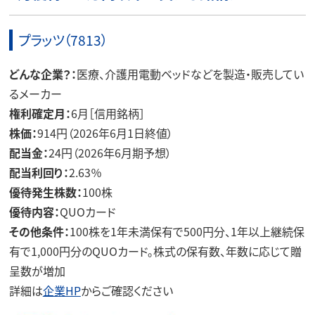
プラッツ（7813）
どんな企業？：
医療、介護用電動ベッドなどを製造・販売してい
るメーカー
権利確定月：
6月［信用銘柄］
株価：
914円（2026年6月1日終値）
配当金：
24円（2026年6月期予想）
配当利回り：
2.63％
優待発生株数：
100株
優待内容：
QUOカード
その他条件：
100株を1年未満保有で500円分、1年以上継続保
有で1,000円分のQUOカード。株式の保有数、年数に応じて贈
呈数が増加
詳細は
企業HP
からご確認ください