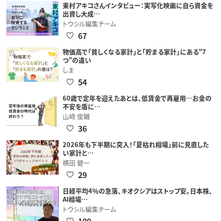
東村アキコさんインタビュー：実写化映画に自ら資金を
出資し大成…
トウシル編集チーム
67
物価高で「貧しくなる家計」と「貯まる家計」にある"7
つ"の違い
しま
54
60歳で定年を迎えたあとは、低賃金で再雇用…お金の
不安を盾に…
山崎 俊輔
36
2026年も下半期に突入！「夏枯れ相場」前に見直した
い家計と…
横田 健一
29
日経平均4％の急落、キオクシアはストップ安。日本株、
AI相場…
トウシル編集チーム
109