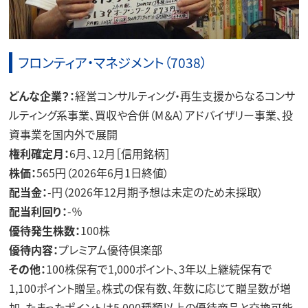
フロンティア・マネジメント（7038）
どんな企業？：
経営コンサルティング・再生支援からなるコンサ
ルティング系事業、買収や合併（M＆A）アドバイザリー事業、投
資事業を国内外で展開
権利確定月：
6月、12月［信用銘柄］
株価：
565円（2026年6月1日終値）
配当金：
-円（2026年12月期予想は未定のため未採取）
配当利回り：
-％
優待発生株数：
100株
優待内容：
プレミアム優待倶楽部
その他：
100株保有で1,000ポイント、3年以上継続保有で
1,100ポイント贈呈。株式の保有数、年数に応じて贈呈数が増
加。たまったポイントは5,000種類以上の優待商品と交換可能