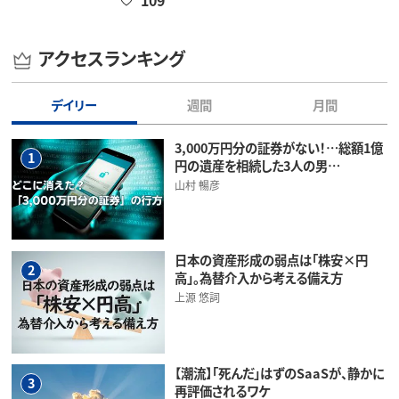
アクセスランキング
デイリー
週間
月間
3,000万円分の証券がない！…総額1億
1
円の遺産を相続した3人の男…
山村 暢彦
日本の資産形成の弱点は「株安×円
2
高」。為替介入から考える備え方
上源 悠詞
【潮流】「死んだ」はずのSaaSが、静かに
3
再評価されるワケ