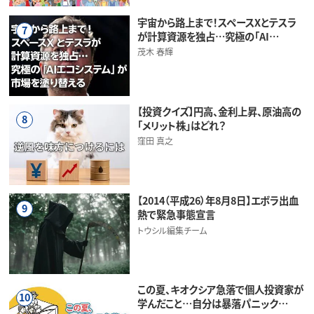
宇宙から路上まで！スペースXとテスラ
7
が計算資源を独占…究極の「AI…
茂木 春輝
【投資クイズ】円高、金利上昇、原油高の
8
「メリット株」はどれ？
窪田 真之
【2014（平成26）年8月8日】エボラ出血
9
熱で緊急事態宣言
トウシル編集チーム
この夏、キオクシア急落で個人投資家が
10
学んだこと…自分は暴落パニック…