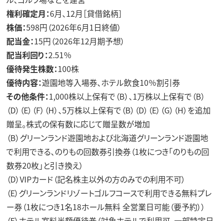
権利確定月：
6月、12月［貸借銘柄］
株価：
598円（2026年6月1日終値）
配当金：
15円（2026年12月期予想）
配当利回り：
2.51％
優待発生株数：
100株
優待内容：
遊園地等入場券、ホテル飲食10％割引券
その他条件：
1,000株以上保有で（B）、1万株以上保有で（B）
（D）（E）（F）（H）、5万株以上保有で（B）（D）（E）（G）（H）を追加
贈呈。株式の保有数に応じて贈呈数が増加
（B）グリーンランド遊園地および北海道グリーンランド遊園地
で利用できる、のりもの回数券引換券（1枚につき「のりもの回
数券20枚」と引き換え）
（D）VIPカード（記名株主以外の方のみでの利用不可）
（E）グリーンランドリゾートゴルフコースで利用できる無料プレ
ー券（1枚につき1名18ホール無料 全営業日可能（要予約））
（F）ホテル室料半額優待券（対象ホテルで利用可、一部特定日