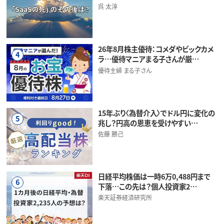
呉 太淳
26年8月株主優待：コメダやビックカメ
4
ラ…優待マニアまる子さんが厳…
優待主婦 まる子さん
15年ぶり〈為替介入〉でドル円に変化の
5
兆し？円高の恩恵を受けやすい…
佐藤 勝己
日経平均株価は一時6万0,488円まで
6
下落…この先は？個人投資家2…
楽天証券経済研究所