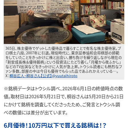
365日、株主優待でゲットした優待品で暮らすことで有名な株主優待家。プ
ロ棋士八段、2007年に引退。現役時代に、東京証券協和会将棋部の師範
をしていたことをきっかけに株と出会い、勝ち負けを繰り返しながら現在の
「割安成長株＆優待銘柄」という投資法にたどり着く。「月曜から夜ふかし」
などのTV出演などをきっかけに人気が急上昇。トウシル読者にも熱烈なフ
ァン多数。部屋の中は今日も優待でもらった品であふれかえっている…。
X：
桐谷広人・桐谷さん【公式】@yuutaihiroto
※銘柄データはトウシル調べ、2026年6月1日の終値時点の数
値。取材日は2026年5月21日で、桐谷さんは5月20日から21日
にかけて銘柄を調査してくださったため、ご発言とトウシル調
べの数値には差分が出ています。
6月優待！10万円以下で買える銘柄は！？