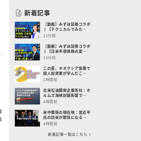
新着記事
［動画］みずほ証券コラボ
┃【テクニカルでみた…
12分前
［動画］みずほ証券コラボ
┃【日米半導体株の変…
13分前
この夏、キオクシア急落で
個人投資家が学んだこ…
1時間前
北米石油開発企業各社：ホ
ルムズ海峡封鎖影響で…
4時間前
ま
米中関係の現在地：習近平
氏の訪米が節目になる…
ま
4時間前
新着記事一覧はこちら