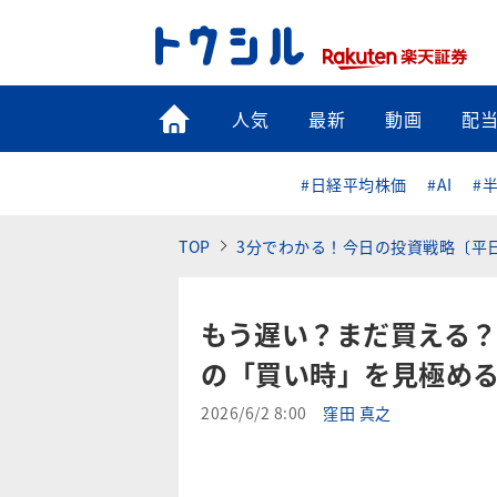
トップ
人気
最新
動画
配
#日経平均株価
#AI
#
TOP
3分でわかる！今日の投資戦略〔平
もう遅い？まだ買える
の「買い時」を見極め
2026/6/2 8:00
窪田 真之