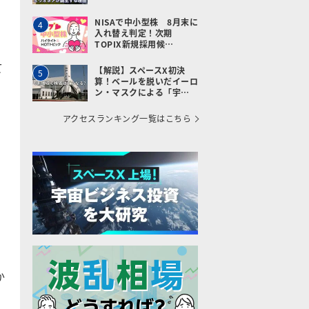
NISAで中小型株 8月末に
4
入れ替え判定！次期
TOPIX新規採用候…
て
【解説】スペースX初決
5
算！ベールを脱いだイーロ
ン・マスクによる「宇…
アクセスランキング一覧はこちら
プ
か