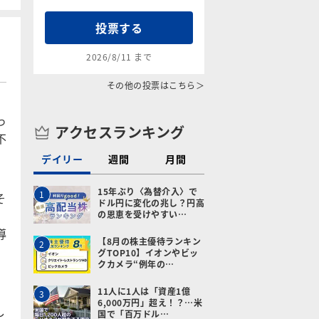
投票する
2026/8/11 まで
その他の投票はこちら＞
っ
アクセスランキング
不
デイリー
週間
月間
15年ぶり〈為替介入〉で
1
そ
ドル円に変化の兆し？円高
。
の恩恵を受けやすい…
導
【8月の株主優待ランキン
2
グTOP10】イオンやビッ
クカメラ“例年の…
11人に1人は「資産1億
3
6,000万円」超え！？…米
し
国で「百万ドル…