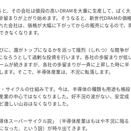
と、その会社は値段の高いDRAMを大量に生産して、ばく大
歩留まりが上がり始めます。そうなると、新世代DRAMの価
れた会社は、価格が大幅に下がってからの販売になるので、
できなくなります。
びに、誰がトップになるかを巡って熾烈（しれつ）な競争が
になろうとして過剰な投資を行います。各社の歩留まりが低
ームが続きますが、各社の歩留まりが一斉に上昇した時に半
します。そこで、半導体産業は、不況に転落します。
ン・サイクルの仕組みです。今は、半導体の種類も用途も格段
産業の中心ではなくなりました。好不況の波がない、安定成
ど激しい山谷はなくなりました。
導体スーパーサイクル説」（半導体産業はもはや不況に陥る
になった、という説）が時々出てきます。