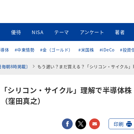
当
優待
NISA
テーマ
アンケート
著者
半導体
#中東情勢
#金（ゴールド）
#米国株
#iDeCo
#投資
日毎朝8時掲載〕
もう遅い？まだ買える？「シリコン・サイクル」理解で半導体株の「買い時」を見極める（窪田真
？「シリコン・サイクル」理解で半導体株
る（窪田真之）
facebook
twitter
メールで送
印刷