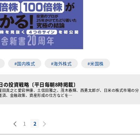
#国内株式
#海外株式
#米国株
日の投資戦略〔平日毎朝8時掲載〕
窪田真之と愛宕伸康、土信田雅之、茂木春輝、西勇太郎が、日米の株式市場の分
経済、金融政策、資産形成の仕方などを…
1
2