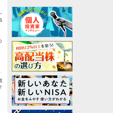
ー
品
の
成
介