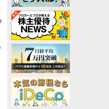
格
開
い