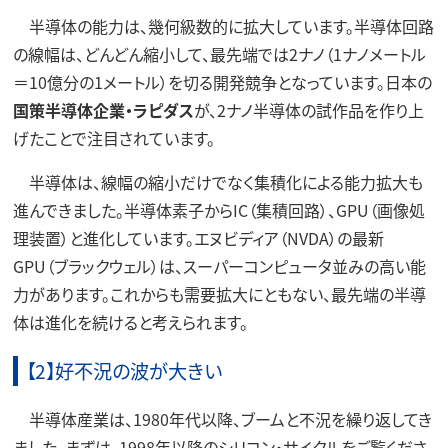
半導体の能力は、幾何級数的に拡大しています。半導体回路
の線幅は、どんどん縮小して、最先端では2ナノ（1ナノメートル
＝10億分の1メートル）を切る開発競争となっています。日本の
国策半導体企業・ラピダス
が、2ナノ半導体の試作品を作り上
げたことで注目されています。
半導体は、線幅の縮小だけでなく集積化による能力拡大も
進んできました。半導体素子からIC（集積回路）、GPU（画像処
理装置）と進化しています。エヌビディア（NVDA）の最新
GPU（ブラックウェル）は、スーパーコンピュータ並みの高い能
力があります。これからも需要拡大にともない、最先端の半導
体は進化を続けると考えられます。
【2】好不況の波が大きい
半導体産業は、1980年代以降、ブームと不況を繰り返してき
ました。まずは、1998年以降のシリコン・サイクルをご覧くださ