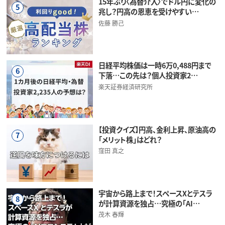
15年ぶり〈為替介入〉でドル円に変化の
5
兆し？円高の恩恵を受けやすい…
佐藤 勝己
日経平均株価は一時6万0,488円まで
6
下落…この先は？個人投資家2…
楽天証券経済研究所
【投資クイズ】円高、金利上昇、原油高の
7
「メリット株」はどれ？
窪田 真之
宇宙から路上まで！スペースXとテスラ
8
が計算資源を独占…究極の「AI…
茂木 春輝