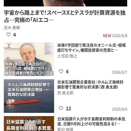
宇宙から路上まで！スペースXとテスラが計算資源を独
占…究極の「AIエコ…
茂木 春輝
4
NEW
2026/8/8
米株V字回復で再注目のオニール式・相場
底打ちサイン。機関投資家の売買と…
土信田 雅之
4
2026/8/7
北米石油開発企業各社：ホルムズ海峡封
鎖影響で驚異的な好決算（西 勇太郎）
西 勇太郎
12
2026/8/6
日米協調介入が示す長期金利抑制の本気
度、日銀9月利上げの可能性高まる（…
愛宕 伸康