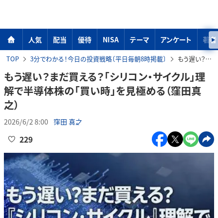
人気
配当
優待
NISA
テーマ
アンケート
著者
TOP
3分でわかる！今日の投資戦略〔平日毎朝8時掲載〕
もう遅い？まだ買える？「シリコン・サイクル」理解で半導体株の「買い時」を見極める（窪田真之）
もう遅い？まだ買える？「シリコン・サイクル」理
解で半導体株の「買い時」を見極める（窪田真
之）
2026/6/2 8:00
窪田 真之
229