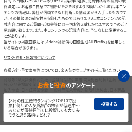
目的で、作成したものではありません。銘柄の選択、売買価格等の投資の最
終決定は、お客様ご自身でご判断いただきますようお願いいたします。本コン
テンツの情報は、弊社が信頼できると判断した情報源から入手したものです
が、その情報源の確実性を保証したものではありません。本コンテンツの記
載内容に関するご質問・ご照会等には一切お答え致しかねますので予めご了
承お願い致します。また、本コンテンツの記載内容は、予告なしに変更するこ
とがあります。
当サイトの掲載画像には、Adobe社提供の画像生成AI「Firefly」を使用して
いる場合があります。
リスク・費用・情報提供について
各種方針・重要事項等については、楽天証券ウェブサイトをご覧ください。
商号等：楽天証券株式会社／金融商品取引業者 関東財務局長（金商）第195
お金
投資
と
のアンケート
号、商品先物取引業者
加入協会：日本証券業協会、一般社団法人金融先物取引業協会、日本商品
先物取引協会、一般社団法人第二種金融商品取引業協会、一般社団法人資
産運用業協会
【8月の株主優待ランキングTOP10で投
投票する
票】“例年の人気銘柄”の株価が低迷中…
Copyright©
あなたが優待目当てに投資しても大丈夫
1999-2026 Rakuten Securities, Inc. All
そうと思う銘柄はどれ？
Rights Reserved.