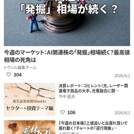
今週のマーケット：AI関連株の「発掘」相場続く？最高値
相場の死角は
トウシル編集チーム
304
2026/6/1
決算レポート：コヒレント（光、レーザー関
連電子部品の大手。光電融合に関…
今中 能夫
106
2026/6/1
【今週の日本株】上値追いと出遅れ買いで
揺れ動く？チャートの「逆行現象」…
土信田 雅之