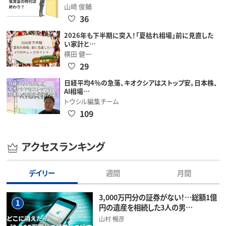
山崎 俊輔
36
2026年も下半期に突入！「夏枯れ相場」前に見直した
い家計と…
横田 健一
29
日経平均4％の急落、キオクシアはストップ安。日本株、
AI相場…
トウシル編集チーム
109
アクセスランキング
デイリー
週間
月間
3,000万円分の証券がない！…総額1億
1
円の遺産を相続した3人の男…
山村 暢彦