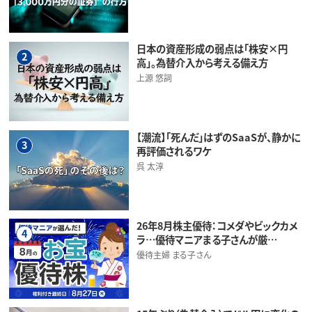
日本の資産形成の弱点は「株安×円
2
高」。為替介入から考える備え方
上源 悠詞
【潮流】「死んだ」はずのSaaSが、静かに
3
再評価されるワケ
呉 太淳
26年8月株主優待：コメダやビックカメ
4
ラ…優待マニアまる子さんが厳…
優待主婦 まる子さん