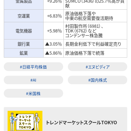
金属製品
+9.26％
SUMCO（3436）の25.7％高が貢
献
原油価格下落や
空運業
+6.83％
中東の航空需要復活期待
村田製作所（6981）、
電気機器
+5.98％
TDK（6762）など
コンデンサー株急騰
銀行業
▲3.05％
長期金利低下で利益確定売り
鉱業
▲5.86％
原油価格下落で続落
#日経平均株価
#エヌビディア
#AI
#国内株式
#米国株
トレンドマーケットスクールTOKYO