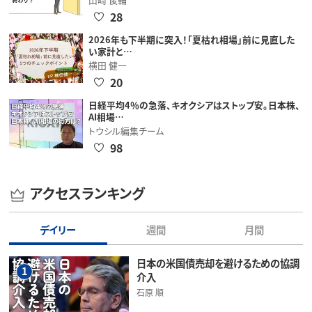
28
2026年も下半期に突入！「夏枯れ相場」前に見直した
い家計と…
横田 健一
20
日経平均4％の急落、キオクシアはストップ安。日本株、
AI相場…
トウシル編集チーム
98
アクセスランキング
デイリー
週間
月間
日本の米国債売却を避けるための協調
1
介入
石原 順