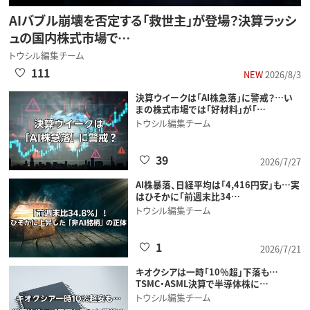
AIバブル崩壊を否定する「救世主」が登場？決算ラッシ
ュの国内株式市場で…
トウシル編集チーム
111
NEW
2026/8/3
決算ウイークは「AI株急落」に警戒？…い
まの株式市場では「好材料」が「…
トウシル編集チーム
39
2026/7/27
AI株暴落、日経平均は「4,416円安」も…実
はひそかに「前週末比34…
トウシル編集チーム
1
2026/7/21
キオクシアは一時「10％超」下落も…
TSMC・ASML決算で半導体株に…
トウシル編集チーム