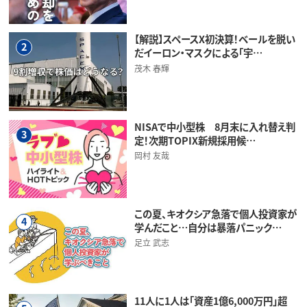
【解説】スペースX初決算！ベールを脱い
2
だイーロン・マスクによる「宇…
茂木 春輝
NISAで中小型株 8月末に入れ替え判
3
定！次期TOPIX新規採用候…
岡村 友哉
この夏、キオクシア急落で個人投資家が
4
学んだこと…自分は暴落パニック…
足立 武志
11人に1人は「資産1億6,000万円」超