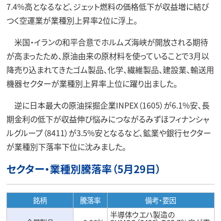
7.4%高となるなど、ジェット燃料の価格低下が収益増に結び
つく空運業が業種別上昇率2位に浮上。
米国・イランの和平合意でホルムズ海峡が開放される期待
が高まったため、原油由来の原材料を使っていることで3月以
降売り込まれてきたゴム製品、化学、繊維製品、建設業、輸送用
機器セクターが業種別上昇率上位に躍り出ました。
逆に日本最大の原油採掘企業INPEX（1605）が6.1%安、長
期金利の低下が収益伸び悩みにつながるみずほフィナンシャ
ルグループ（8411）が3.5%安となるなど、鉱業や銀行セクター
が業種別下落率下位に沈みました。
セクター・業種別騰落率（5月29日）
銘柄
騰落率
備考・要因
半導体ウエハ製造の