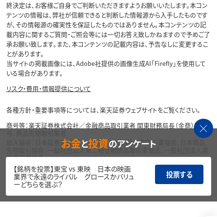
終決定は、お客様ご自身でご判断いただきますようお願いいたします。本コン
テンツの情報は、弊社が信頼できると判断した情報源から入手したものです
が、その情報源の確実性を保証したものではありません。本コンテンツの記
載内容に関するご質問・ご照会等には一切お答え致しかねますので予めご了
承お願い致します。また、本コンテンツの記載内容は、予告なしに変更するこ
とがあります。
当サイトの掲載画像には、Adobe社提供の画像生成AI「Firefly」を使用して
いる場合があります。
リスク・費用・情報提供について
各種方針・重要事項等については、楽天証券ウェブサイトをご覧ください。
商号等：楽天証券株式会社／金融商品取引業者 関東財務局長（金商）第195
号、商品先物取引業者
お金
投資
と
のアンケート
加入協会：日本証券業協会、一般社団法人金融先物取引業協会、日本商品
先物取引協会、一般社団法人第二種金融商品取引業協会、一般社団法人資
産運用業協会
【銘柄を投票】東宝 vs 東映 日本の映画
Copyright©
投票する
業界で永遠のライバル グロースかバリュ
1999-2026 Rakuten Securities, Inc. All
ーどちらを選ぶ？
Rights Reserved.