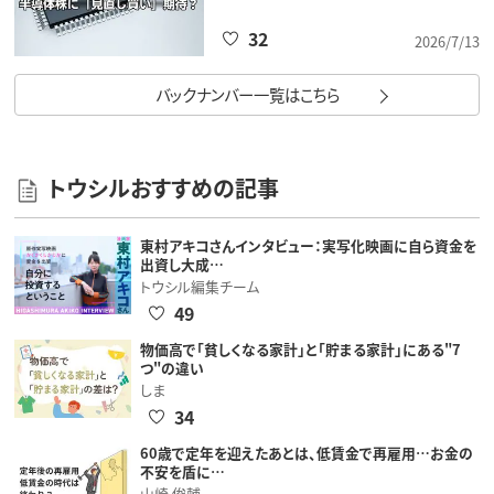
32
2026/7/13
バックナンバー一覧はこちら
トウシルおすすめの記事
東村アキコさんインタビュー：実写化映画に自ら資金を
出資し大成…
トウシル編集チーム
49
物価高で「貧しくなる家計」と「貯まる家計」にある"7
つ"の違い
しま
34
60歳で定年を迎えたあとは、低賃金で再雇用…お金の
不安を盾に…
山崎 俊輔