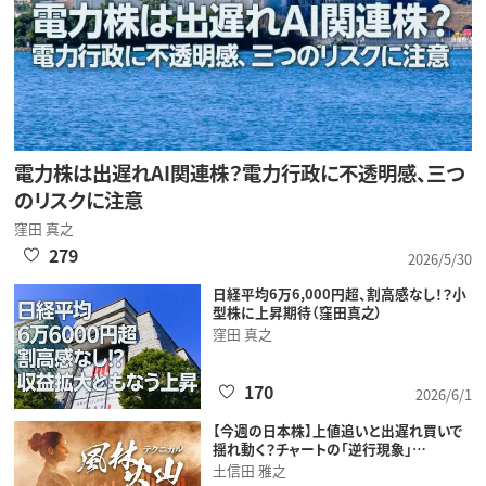
電力株は出遅れAI関連株？電力行政に不透明感、三つ
のリスクに注意
窪田 真之
279
2026/5/30
日経平均6万6,000円超、割高感なし！？小
型株に上昇期待（窪田真之）
窪田 真之
170
2026/6/1
【今週の日本株】上値追いと出遅れ買いで
揺れ動く？チャートの「逆行現象」…
土信田 雅之