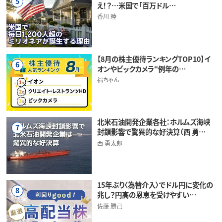
5
え！？…米国で「百万ドル…
香川 睦
【8月の株主優待ランキングTOP10】イ
6
オンやビックカメラ“例年の…
福ちゃん
北米石油開発企業各社：ホルムズ海峡
7
封鎖影響で驚異的な好決算（西 勇…
西 勇太郎
15年ぶり〈為替介入〉でドル円に変化の
8
兆し？円高の恩恵を受けやすい…
佐藤 勝己