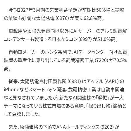
今期2027年3月期の営業利益予想が前期比50%増と実際
の業績も好調な太陽誘電（6976）が実に62.8%高。
車載用や太陽光発電向け以外にAIサーバーのアルミ製電解
コンデンサーも製造する日本ケミコン（6997）が51.0%高。
自動車メーカーのホンダ系列で、AIデータセンター向け蓄電
装置の量産化に乗り出している武蔵精密工業（7220）が70.5%
高。
従来、太陽誘電や村田製作所（6981）はアップル（AAPL）の
iPhoneなどスマートフォン関連、武蔵精密工業は自動車関連
株と見なされていましたが、新たなAI関連株の「発掘」が一大
テーマになっている株式市場のある意味、「掘り出し物」銘柄と
して急騰しました。
また、原油価格の下落でANAホールディングス（9202）が