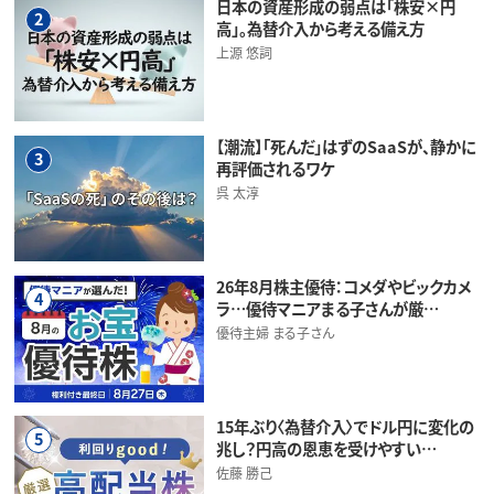
日本の資産形成の弱点は「株安×円
2
高」。為替介入から考える備え方
上源 悠詞
【潮流】「死んだ」はずのSaaSが、静かに
3
再評価されるワケ
呉 太淳
26年8月株主優待：コメダやビックカメ
4
ラ…優待マニアまる子さんが厳…
優待主婦 まる子さん
15年ぶり〈為替介入〉でドル円に変化の
5
兆し？円高の恩恵を受けやすい…
佐藤 勝己