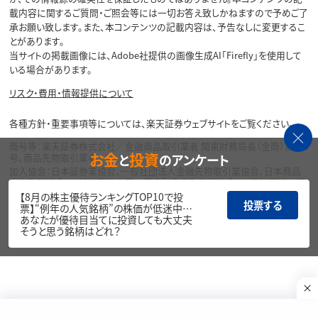
載内容に関するご質問・ご照会等には一切お答え致しかねますので予めご了
承お願い致します。また、本コンテンツの記載内容は、予告なしに変更するこ
とがあります。
当サイトの掲載画像には、Adobe社提供の画像生成AI「Firefly」を使用して
いる場合があります。
リスク・費用・情報提供について
各種方針・重要事項等については、楽天証券ウェブサイトをご覧ください。
商号等：楽天証券株式会社／金融商品取引業者 関東財務局長（金商）第195
お金
投資
と
のアンケート
号、商品先物取引業者
加入協会：日本証券業協会、一般社団法人金融先物取引業協会、日本商品
先物取引協会、一般社団法人第二種金融商品取引業協会、一般社団法人資
産運用業協会
【8月の株主優待ランキングTOP10で投
投票する
票】“例年の人気銘柄”の株価が低迷中…
Copyright©
あなたが優待目当てに投資しても大丈夫
1999-2026 Rakuten Securities, Inc. All
そうと思う銘柄はどれ？
Rights Reserved.