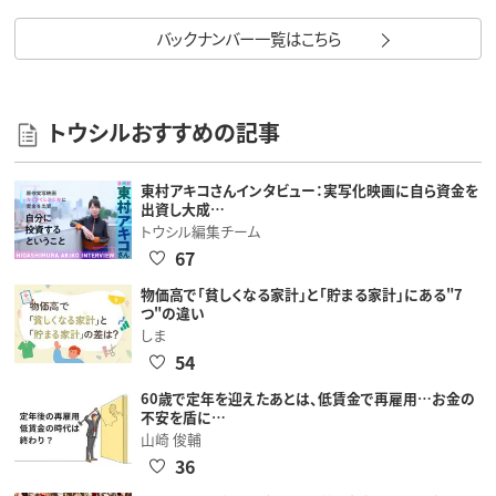
バックナンバー一覧はこちら
トウシルおすすめの記事
東村アキコさんインタビュー：実写化映画に自ら資金を
出資し大成…
トウシル編集チーム
67
物価高で「貧しくなる家計」と「貯まる家計」にある"7
つ"の違い
しま
54
60歳で定年を迎えたあとは、低賃金で再雇用…お金の
不安を盾に…
山崎 俊輔
36