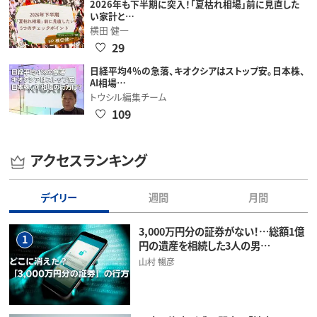
2026年も下半期に突入！「夏枯れ相場」前に見直した
い家計と…
横田 健一
29
日経平均4％の急落、キオクシアはストップ安。日本株、
AI相場…
トウシル編集チーム
109
アクセスランキング
デイリー
週間
月間
3,000万円分の証券がない！…総額1億
1
円の遺産を相続した3人の男…
山村 暢彦