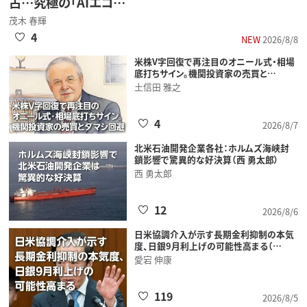
占…究極の「AIエコ…
茂木 春輝
4
NEW
2026/8/8
米株V字回復で再注目のオニール式・相場
底打ちサイン。機関投資家の売買と…
土信田 雅之
4
2026/8/7
北米石油開発企業各社：ホルムズ海峡封
鎖影響で驚異的な好決算（西 勇太郎）
西 勇太郎
12
2026/8/6
日米協調介入が示す長期金利抑制の本気
度、日銀9月利上げの可能性高まる（…
愛宕 伸康
119
2026/8/5