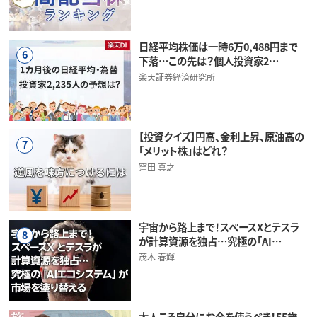
日経平均株価は一時6万0,488円まで
6
下落…この先は？個人投資家2…
楽天証券経済研究所
【投資クイズ】円高、金利上昇、原油高の
7
「メリット株」はどれ？
窪田 真之
宇宙から路上まで！スペースXとテスラ
8
が計算資源を独占…究極の「AI…
茂木 春輝
大人こそ自分にお金を使うべき！55歳、