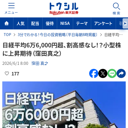
MENU
検索
人気
配当
優待
NISA
テーマ
アンケート
著者
TOP
3分でわかる！今日の投資戦略〔平日毎朝8時掲載〕
日経平均6万6,000円超、割高感なし！？小型株に上昇期待（窪田真之）
日経平均6万6,000円超、割高感なし！？小型株
に上昇期待（窪田真之）
2026/6/1 8:00
窪田 真之
177