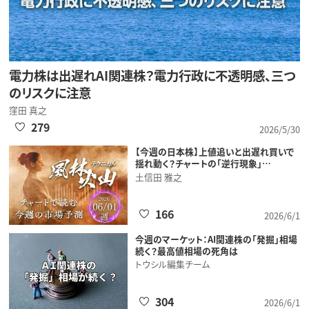
電力株は出遅れAI関連株？電力行政に不透明感、三つ
のリスクに注意
窪田 真之
279
2026/5/30
【今週の日本株】上値追いと出遅れ買いで
揺れ動く？チャートの「逆行現象」…
土信田 雅之
166
2026/6/1
今週のマーケット：AI関連株の「発掘」相場
続く？最高値相場の死角は
トウシル編集チーム
304
2026/6/1