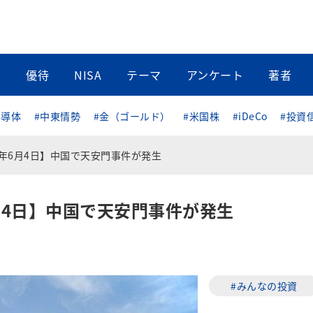
当
優待
NISA
テーマ
アンケート
著者
半導体
#中東情勢
#金（ゴールド）
#米国株
#iDeCo
#投資
）年6月4日】中国で天安門事件が発生
6月4日】中国で天安門事件が発生
#みんなの投資