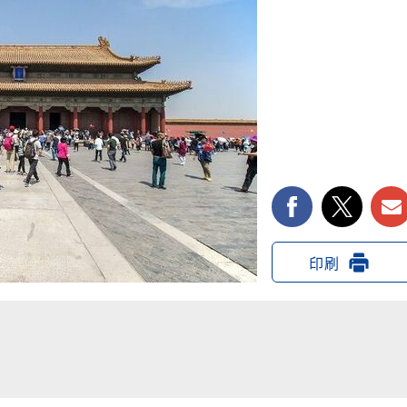
facebook
twi
印刷