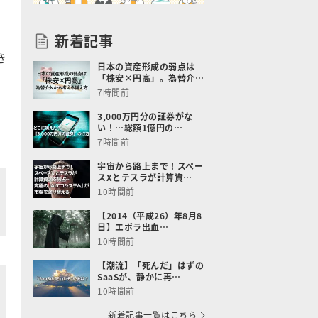
新着記事
き
日本の資産形成の弱点は
「株安×円高」。為替介…
7時間前
3,000万円分の証券がな
い！…総額1億円の…
7時間前
宇宙から路上まで！スペー
スXとテスラが計算資…
10時間前
【2014（平成26）年8月8
日】エボラ出血…
10時間前
【潮流】「死んだ」はずの
SaaSが、静かに再…
10時間前
新着記事一覧はこちら