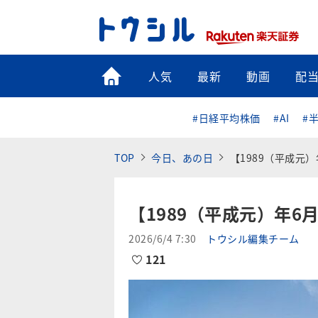
トップ
人気
最新
動画
配
#日経平均株価
#AI
#
TOP
今日、あの日
【1989（平成元
【1989（平成元）年
2026/6/4 7:30
トウシル編集チーム
121