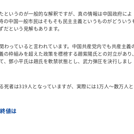
たというのが一般的な解釈ですが、真の情報は中国政府によ
時の中国一般市民はそもそも民主主義というものがどういう
ずだという見解もあります。
関わっていると言われています。中国共産党内でも共産主義
義の枠組みを超えた政策を標榜する趙紫陽氏との対立があり
て、鄧小平氏は趙氏を軟禁状態とし、武力弾圧を決行しまし
死者は319人となっていますが、実際には1万人～数万人と
価終値は