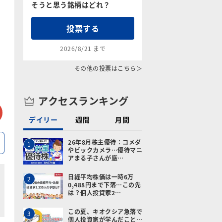
そうと思う銘柄はどれ？
投票する
2026/8/21 まで
その他の投票はこちら＞
アクセスランキング
tter
メールで送る
デイリー
週間
月間
26年8月株主優待：コメダ
1
やビックカメラ…優待マニ
アまる子さんが厳…
日経平均株価は一時6万
2
0,488円まで下落…この先
は？個人投資家2…
この夏、キオクシア急落で
3
個人投資家が学んだこと…