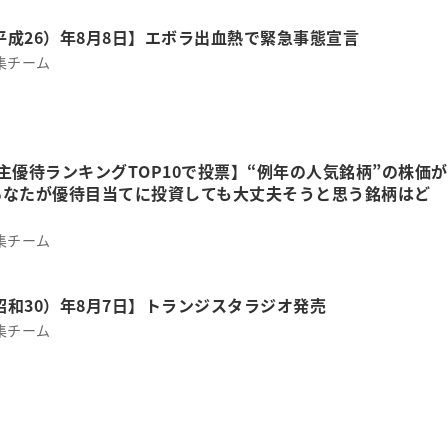
（平成26）年8月8日】エボラ出血熱で緊急事態宣言
集チーム
主優待ランキングTOP10で投票】“例年の人気銘柄”の株価が
あなたが優待目当てに投資しても大丈夫そうと思う銘柄はど
集チーム
（昭和30）年8月7日】トランジスタラジオ発売
集チーム