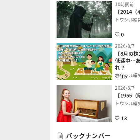
10時間前
【2014
トウシル編
0
2026/8/7
【8月の株
低迷中…
れ？
トウシル編
15
2026/8/7
【1955
トウシル編
13
バックナンバー