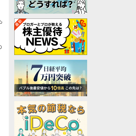
も
の
、