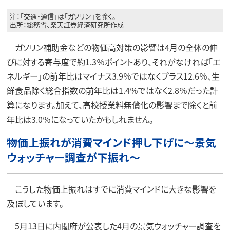
注：「交通・通信」は「ガソリン」を除く。
出所：総務省、楽天証券経済研究所作成
ガソリン補助金などの物価高対策の影響は4月の全体の伸
びに対する寄与度で約1.3％ポイントあり、それがなければ「エ
ネルギー」の前年比はマイナス3.9％ではなくプラス12.6％、生
鮮食品除く総合指数の前年比は1.4％ではなく2.8％だった計
算になります。加えて、高校授業料無償化の影響まで除くと前
年比は3.0％になっていたかもしれません。
物価上振れが消費マインド押し下げに～景気
ウォッチャー調査が下振れ～
こうした物価上振れはすでに消費マインドに大きな影響を
及ぼしています。
5月13日に内閣府が公表した4月の景気ウォッチャー調査を