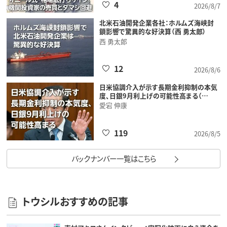
4
2026/8/7
北米石油開発企業各社：ホルムズ海峡封
鎖影響で驚異的な好決算（西 勇太郎）
西 勇太郎
12
2026/8/6
日米協調介入が示す長期金利抑制の本気
度、日銀9月利上げの可能性高まる（…
愛宕 伸康
119
2026/8/5
バックナンバー一覧はこちら
トウシルおすすめの記事