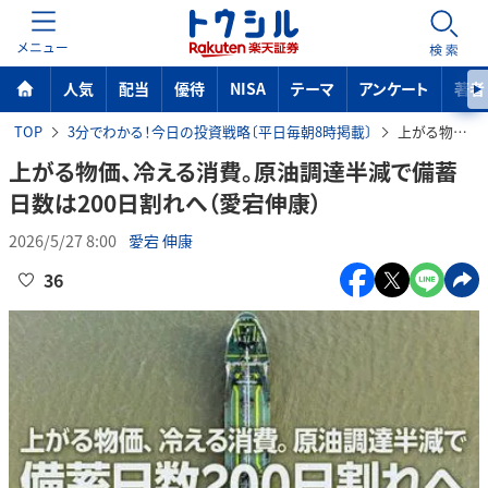
MENU
検索
人気
配当
優待
NISA
テーマ
アンケート
著者
TOP
3分でわかる！今日の投資戦略〔平日毎朝8時掲載〕
上がる物価、冷える消費。原油調達半減で備蓄日数は200日割れへ（愛宕伸康）
上がる物価、冷える消費。原油調達半減で備蓄
日数は200日割れへ（愛宕伸康）
2026/5/27 8:00
愛宕 伸康
36