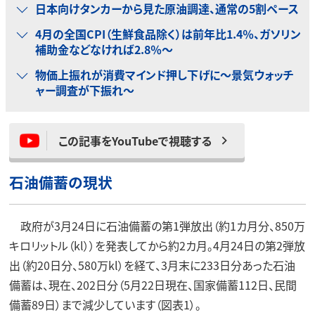
日本向けタンカーから見た原油調達、通常の5割ペース
4月の全国CPI（生鮮食品除く）は前年比1.4％、ガソリン
補助金などなければ2.8％～
物価上振れが消費マインド押し下げに～景気ウォッチ
ャー調査が下振れ～
この記事をYouTubeで視聴する
石油備蓄の現状
政府が3月24日に石油備蓄の第1弾放出（約1カ月分、850万
キロリットル（kl））を発表してから約2カ月。4月24日の第2弾放
出（約20日分、580万kl）を経て、3月末に233日分あった石油
備蓄は、現在、202日分（5月22日現在、国家備蓄112日、民間
備蓄89日）まで減少しています（図表1）。