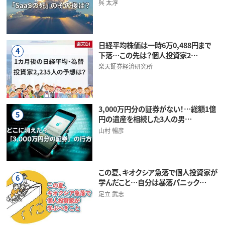
呉 太淳
日経平均株価は一時6万0,488円まで
4
下落…この先は？個人投資家2…
楽天証券経済研究所
3,000万円分の証券がない！…総額1億
5
円の遺産を相続した3人の男…
山村 暢彦
この夏、キオクシア急落で個人投資家が
6
学んだこと…自分は暴落パニック…
足立 武志