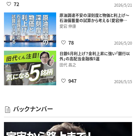
72
2026/5/21
原油調達不安の深刻度と物価と利上げ～
石油備蓄量の試算から考える（愛宕伸…
愛宕 伸康
78
2026/5/20
日銀6月利上げ？金利上昇に強い「銀行以
外」の高配当金融株5選
田代 昌之
947
2026/5/15
バックナンバー