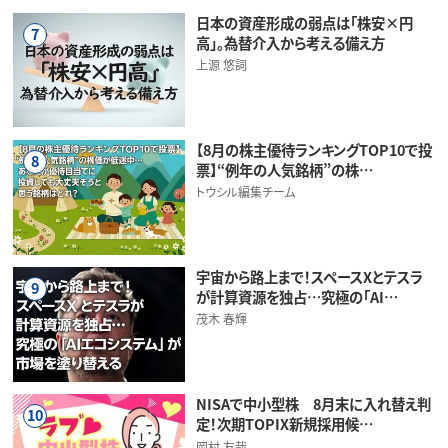
日本の資産形成の弱点は「株安×円
7
高」。為替介入から考える備え方
上源 悠詞
【8月の株主優待ランキングTOP10で投
8
票】“例年の人気銘柄”の株…
トウシル編集チーム
宇宙から路上まで！スペースXとテスラ
9
が計算資源を独占…究極の「AI…
茂木 春輝
NISAで中小型株 8月末に入れ替え判
10
定！次期TOPIX新規採用候…
岡村 友哉