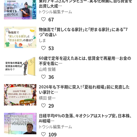
東村アキコさんインタビュー：実写化映画に自ら資金を
出資し大成…
トウシル編集チーム
67
物価高で「貧しくなる家計」と「貯まる家計」にある"7
つ"の違い
しま
53
60歳で定年を迎えたあとは、低賃金で再雇用…お金の
不安を盾に…
山崎 俊輔
36
2026年も下半期に突入！「夏枯れ相場」前に見直した
い家計と…
横田 健一
29
日経平均4％の急落、キオクシアはストップ安。日本株、
AI相場…
トウシル編集チーム
109