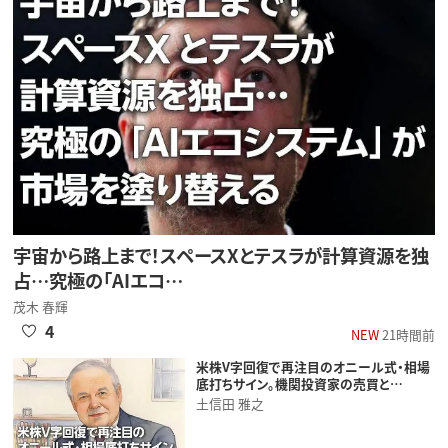
宇宙から路上まで！スペースXとテスラが計算資源を独
占…究極の「AIエコ…
茂木 春輝
4
NEW
21時間前
米株V字回復で再注目のオニール式・相場
底打ちサイン。機関投資家の売買と…
土信田 雅之