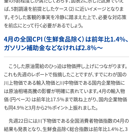
量の5割程度しか満たしておらず、図表2に示した試算でいえ
ば、5割調達を前提としたケース（2）に近いイメージとなりま
す。そうした客観的事実を冷静に踏まえた上で、必要な対応策
を前広にとって行く必要があるでしょう。
4月の全国CPI（生鮮食品除く）は前年比1.4％、
ガソリン補助金などなければ2.8％～
こうした原油需給のひっ迫は物価押し上げにつながります。
これも先週のレポートで指摘したことですが、すでにわが国の
川上物価である輸入物価と川中物価である国内企業物価に
は原油相場高騰の影響が明確に表れています。4月の輸入物
価（円ベース）は前年比17.5％まで跳ね上がり、国内企業物価
も同4.9％と3月から2％ポイント上振れました。
先週22日には川下物価である全国消費者物価指数の4月の
結果も発表となり、生鮮食品除く総合指数は前年比1.4％と、3