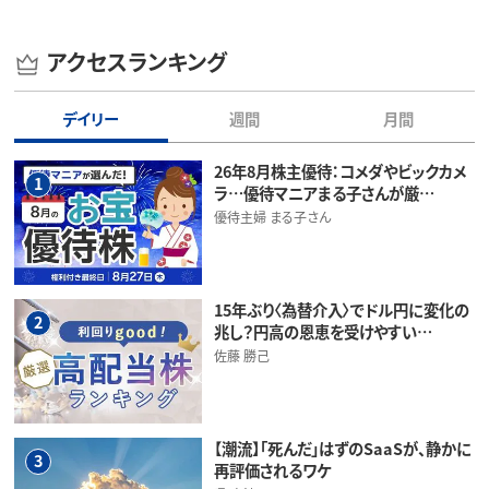
アクセスランキング
デイリー
週間
月間
26年8月株主優待：コメダやビックカメ
1
ラ…優待マニアまる子さんが厳…
優待主婦 まる子さん
15年ぶり〈為替介入〉でドル円に変化の
2
兆し？円高の恩恵を受けやすい…
佐藤 勝己
【潮流】「死んだ」はずのSaaSが、静かに
3
再評価されるワケ