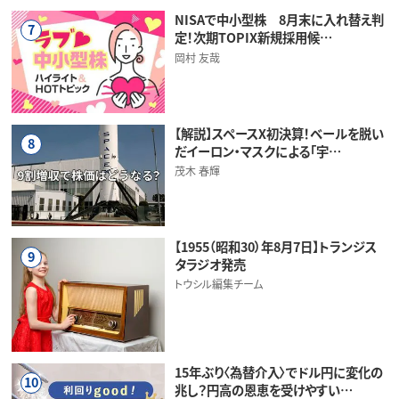
NISAで中小型株 8月末に入れ替え判
7
定！次期TOPIX新規採用候…
岡村 友哉
【解説】スペースX初決算！ベールを脱い
8
だイーロン・マスクによる「宇…
茂木 春輝
【1955（昭和30）年8月7日】トランジス
9
タラジオ発売
トウシル編集チーム
15年ぶり〈為替介入〉でドル円に変化の
10
兆し？円高の恩恵を受けやすい…