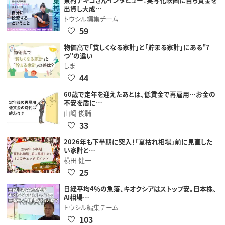
出資し大成…
トウシル編集チーム
59
物価高で「貧しくなる家計」と「貯まる家計」にある"7
つ"の違い
しま
44
60歳で定年を迎えたあとは、低賃金で再雇用…お金の
不安を盾に…
山崎 俊輔
33
2026年も下半期に突入！「夏枯れ相場」前に見直した
い家計と…
横田 健一
25
日経平均4％の急落、キオクシアはストップ安。日本株、
AI相場…
トウシル編集チーム
103