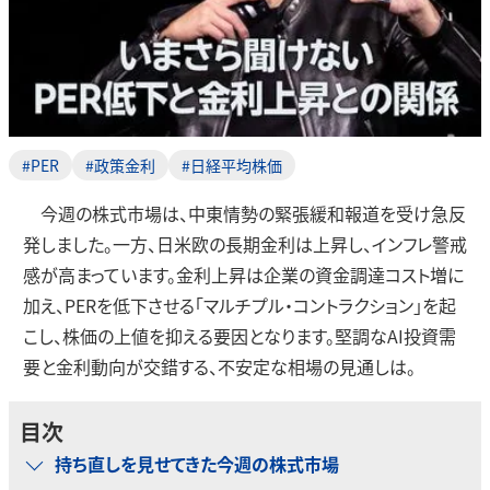
#PER
#政策金利
#日経平均株価
今週の株式市場は、中東情勢の緊張緩和報道を受け急反
発しました。一方、日米欧の長期金利は上昇し、インフレ警戒
感が高まっています。金利上昇は企業の資金調達コスト増に
加え、PERを低下させる「マルチプル・コントラクション」を起
こし、株価の上値を抑える要因となります。堅調なAI投資需
要と金利動向が交錯する、不安定な相場の見通しは。
目次
持ち直しを見せてきた今週の株式市場