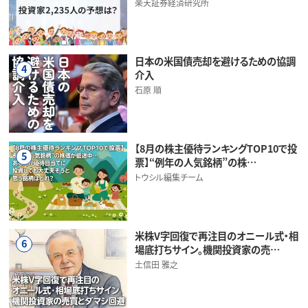
楽天証券経済研究所
日本の米国債売却を避けるための協調
4
介入
石原 順
【8月の株主優待ランキングTOP10で投
5
票】“例年の人気銘柄”の株…
トウシル編集チーム
米株V字回復で再注目のオニール式・相
6
場底打ちサイン。機関投資家の売…
土信田 雅之