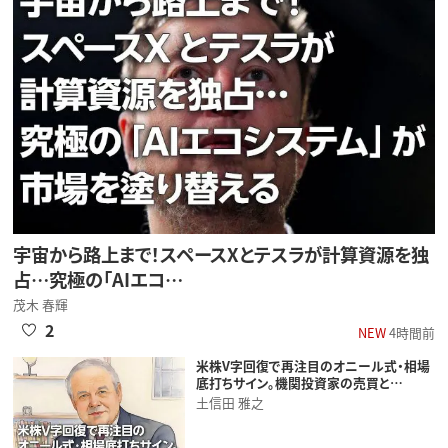
宇宙から路上まで！スペースXとテスラが計算資源を独
占…究極の「AIエコ…
茂木 春輝
2
NEW
4時間前
米株V字回復で再注目のオニール式・相場
底打ちサイン。機関投資家の売買と…
土信田 雅之