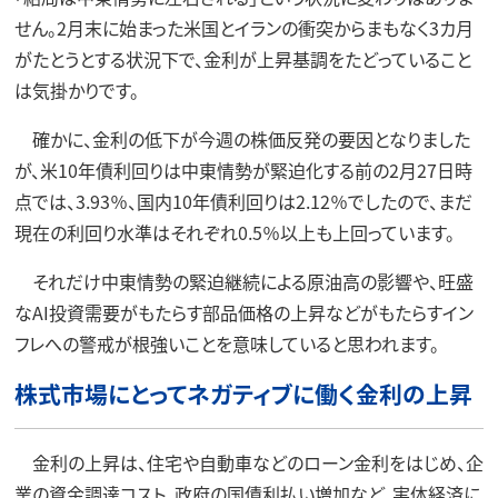
せん。2月末に始まった米国とイランの衝突からまもなく3カ月
がたとうとする状況下で、金利が上昇基調をたどっていること
は気掛かりです。
確かに、金利の低下が今週の株価反発の要因となりました
が、米10年債利回りは中東情勢が緊迫化する前の2月27日時
点では、3.93％、国内10年債利回りは2.12％でしたので、まだ
現在の利回り水準はそれぞれ0.5％以上も上回っています。
それだけ中東情勢の緊迫継続による原油高の影響や、旺盛
なAI投資需要がもたらす部品価格の上昇などがもたらすイン
フレへの警戒が根強いことを意味していると思われます。
株式市場にとってネガティブに働く金利の上昇
金利の上昇は、住宅や自動車などのローン金利をはじめ、企
業の資金調達コスト、政府の国債利払い増加など、実体経済に