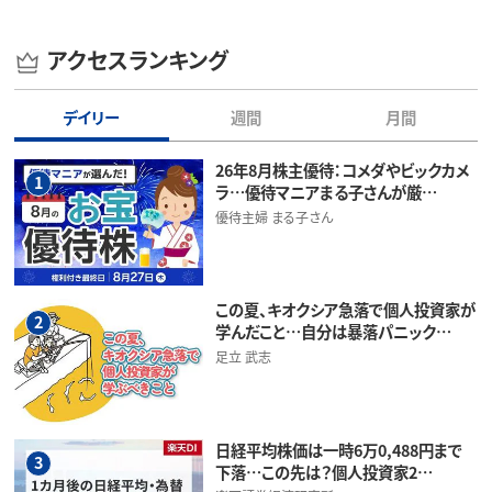
アクセスランキング
デイリー
週間
月間
26年8月株主優待：コメダやビックカメ
1
ラ…優待マニアまる子さんが厳…
優待主婦 まる子さん
この夏、キオクシア急落で個人投資家が
2
学んだこと…自分は暴落パニック…
足立 武志
日経平均株価は一時6万0,488円まで
3
下落…この先は？個人投資家2…