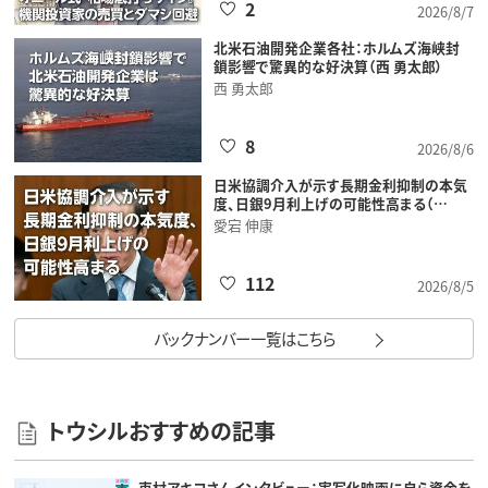
2
2026/8/7
北米石油開発企業各社：ホルムズ海峡封
鎖影響で驚異的な好決算（西 勇太郎）
西 勇太郎
8
2026/8/6
日米協調介入が示す長期金利抑制の本気
度、日銀9月利上げの可能性高まる（…
愛宕 伸康
112
2026/8/5
バックナンバー一覧はこちら
トウシルおすすめの記事
東村アキコさんインタビュー：実写化映画に自ら資金を