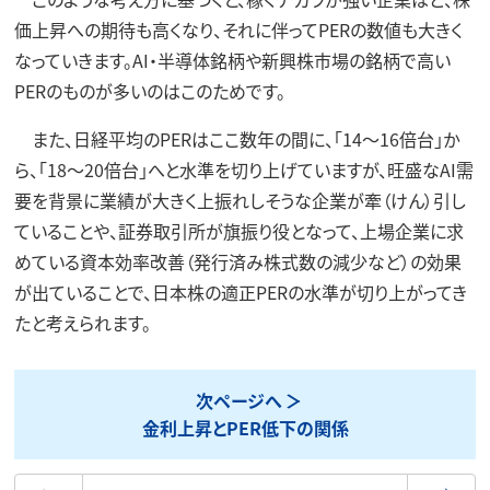
価上昇への期待も高くなり、それに伴ってPERの数値も大きく
なっていきます。AI・半導体銘柄や新興株市場の銘柄で高い
PERのものが多いのはこのためです。
また、日経平均のPERはここ数年の間に、「14～16倍台」か
ら、「18～20倍台」へと水準を切り上げていますが、旺盛なAI需
要を背景に業績が大きく上振れしそうな企業が牽（けん）引し
ていることや、証券取引所が旗振り役となって、上場企業に求
めている資本効率改善（発行済み株式数の減少など）の効果
が出ていることで、日本株の適正PERの水準が切り上がってき
たと考えられます。
次ページへ
金利上昇とPER低下の関係
最初