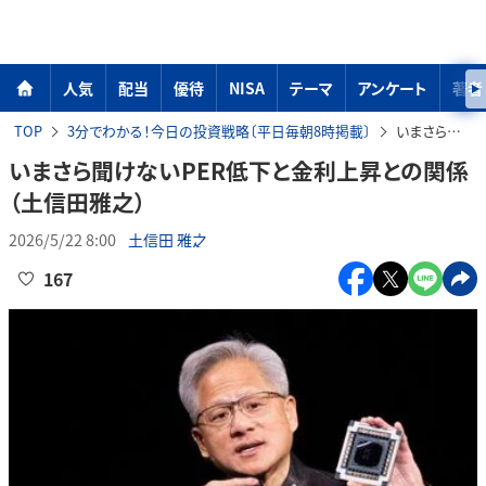
人気
配当
優待
NISA
テーマ
アンケート
著者
TOP
3分でわかる！今日の投資戦略〔平日毎朝8時掲載〕
いまさら聞けないPER低下と金利上昇との関係（土信田雅之）
いまさら聞けないPER低下と金利上昇との関係
（土信田雅之）
2026/5/22 8:00
土信田 雅之
167